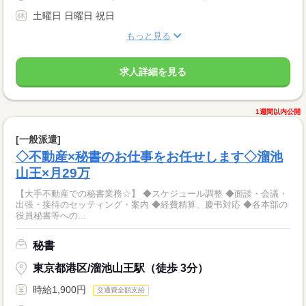
土曜日 日曜日 祝日
もっと見る
求人詳細を見る
1週間以内公開
[一般派遣]
◇不動産×秘書のお仕事をお任せします◇溜池
山王×月29万
【大手不動産での秘書業務☆】 ◆スケジュール調整 ◆面談・会議・
出張・接待のセッティング・案内 ◆経費精算、慶弔対応 ◆各本部の
役員秘書等への...
秘書
東京都港区/溜池山王駅（徒歩 3分）
時給1,900円
交通費全額支給