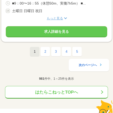
■9：00〜16：55（休憩50m、実働7h5m） ■...
土曜日 日曜日 祝日
もっと見る
求人詳細を見る
1
2
3
4
5
次のページへ
981
件中、1～25件を表示
はたらこねっとTOPへ