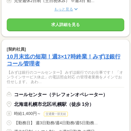
完全週休2日制（土日祝休み） ※週3日‾勤...
もっと見る
求人詳細を見る
[契約社員]
10月末迄の短期！週3×17時終業！みずほ銀行
コール管理者
【みずほ銀行のコールセンター】 みずほ銀行でのお仕事です！ 「オ
ンラインサービス休止」の電話照会対応 の管理者業務をメインでお
任せします。 あわ...
コールセンター（テレフォンオペレーター）
北海道札幌市北区/札幌駅（徒歩 1分）
時給1,400円～
交通費一部支給
【勤務日】 週3日勤務/週4日勤務/週5日勤務...