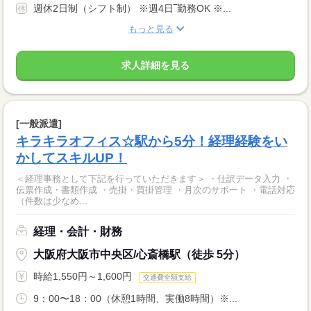
週休2日制（シフト制） ※週4日‾勤務OK ※...
もっと見る
求人詳細を見る
[一般派遣]
キラキラオフィス☆駅から5分！経理経験をい
かしてスキルUP！
＜経理事務として下記を行っていただきます＞ ・仕訳データ入力 ・
伝票作成・書類作成 ・売掛・買掛管理 ・月次のサポート ・電話対応
（件数は少なめ...
経理・会計・財務
大阪府大阪市中央区/心斎橋駅（徒歩 5分）
時給1,550円～1,600円
交通費全額支給
9：00〜18：00（休憩1時間、実働8時間）※...