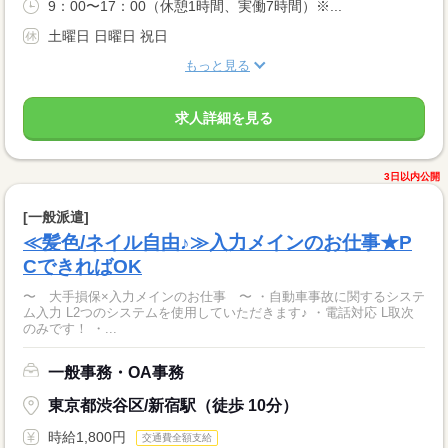
9：00〜17：00（休憩1時間、実働7時間）※...
土曜日 日曜日 祝日
もっと見る
求人詳細を見る
3日以内公開
[一般派遣]
≪髪色/ネイル自由♪≫入力メインのお仕事★P
CできればOK
〜 大手損保×入力メインのお仕事 〜 ・自動車事故に関するシステ
ム入力 L2つのシステムを使用していただきます♪ ・電話対応 L取次
のみです！ ・...
一般事務・OA事務
東京都渋谷区/新宿駅（徒歩 10分）
時給1,800円
交通費全額支給