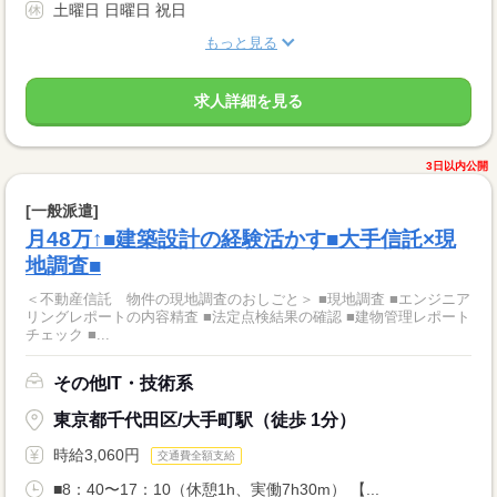
土曜日 日曜日 祝日
もっと見る
求人詳細を見る
3日以内公開
[一般派遣]
月48万↑■建築設計の経験活かす■大手信託×現
地調査■
＜不動産信託 物件の現地調査のおしごと＞ ■現地調査 ■エンジニア
リングレポートの内容精査 ■法定点検結果の確認 ■建物管理レポート
チェック ■...
その他IT・技術系
東京都千代田区/大手町駅（徒歩 1分）
時給3,060円
交通費全額支給
■8：40〜17：10（休憩1h、実働7h30m） 【...