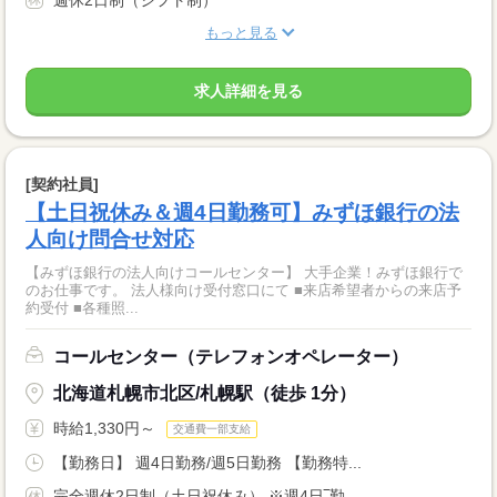
週休2日制（シフト制）
もっと見る
求人詳細を見る
[契約社員]
【土日祝休み＆週4日勤務可】みずほ銀行の法
人向け問合せ対応
【みずほ銀行の法人向けコールセンター】 大手企業！みずほ銀行で
のお仕事です。 法人様向け受付窓口にて ■来店希望者からの来店予
約受付 ■各種照...
コールセンター（テレフォンオペレーター）
北海道札幌市北区/札幌駅（徒歩 1分）
時給1,330円～
交通費一部支給
【勤務日】 週4日勤務/週5日勤務 【勤務特...
完全週休2日制（土日祝休み） ※週4日‾勤...