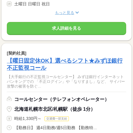
土曜日 日曜日 祝日
もっと見る
求人詳細を見る
[契約社員]
【曜日固定休OK】選べるシフト★みずほ銀行
不正監視コール
【大手銀行の不正監視コールセンター】 みずほ銀行インターネット
バンキングでの 「不正ログイン」や「なりすまし」など、 サイバー
攻撃の被害を防ぐ...
コールセンター（テレフォンオペレーター）
北海道札幌市北区/札幌駅（徒歩 1分）
時給1,330円～
交通費一部支給
【勤務日】 週4日勤務/週5日勤務 【勤務特...