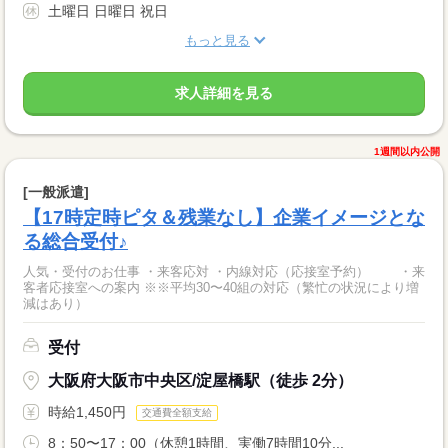
土曜日 日曜日 祝日
もっと見る
求人詳細を見る
1週間以内公開
[一般派遣]
【17時定時ピタ＆残業なし】企業イメージとな
る総合受付♪
人気・受付のお仕事 ・来客応対 ・内線対応（応接室予約） ・来
客者応接室への案内 ※※平均30〜40組の対応（繁忙の状況により増
減はあり）
受付
大阪府大阪市中央区/淀屋橋駅（徒歩 2分）
時給1,450円
交通費全額支給
8：50〜17：00（休憩1時間、実働7時間10分...