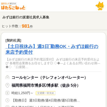
みずほ銀行の派遣社員求人募集
981
ヒット件数：
件
[契約社員]
【土日祝休み】週3日‾勤務OK・みずほ銀行の
来店予約受付
【みずほ銀行の来店予約電話受付】 みずほ銀行の来店予約受付およ
び 各種照会業務をお任せします◎ ◇◆---よくあるお問い合わせ例---
◆◇ 「口座開...
コールセンター（テレフォンオペレーター）
福岡県福岡市博多区/博多駅（徒歩 5分）
時給1,250円～
交通費一部支給
【勤務日】 週3日勤務/週4日勤務/週5日勤務...