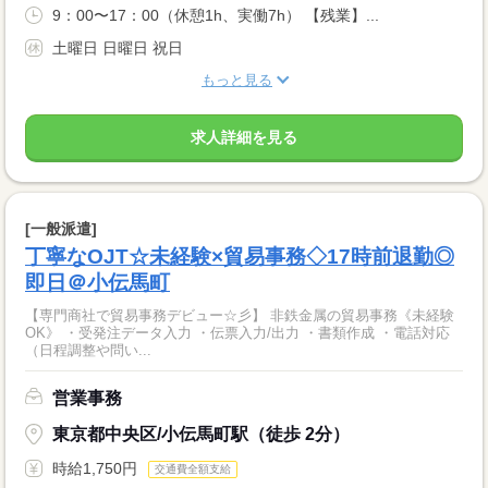
9：00〜17：00（休憩1h、実働7h） 【残業】...
土曜日 日曜日 祝日
もっと見る
求人詳細を見る
[一般派遣]
丁寧なOJT☆未経験×貿易事務◇17時前退勤◎
即日＠小伝馬町
【専門商社で貿易事務デビュー☆彡】 非鉄金属の貿易事務《未経験
OK》 ・受発注データ入力 ・伝票入力/出力 ・書類作成 ・電話対応
（日程調整や問い...
営業事務
東京都中央区/小伝馬町駅（徒歩 2分）
時給1,750円
交通費全額支給