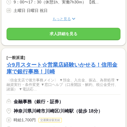
9：00〜17：30（休憩1h、実働7h30m） 【残...
土曜日 日曜日 祝日
もっと見る
求人詳細を見る
[一般派遣]
☆9月スタート☆営業店経験いかせる！信用金
庫で銀行事務！川崎
〈信金支店で後方事務メイン〉 ▼預金、入出金、振込、為替処理 ▼
融資実行・条件変更 ▼窓口ヘルプ（口座開設・解約、税公金受付、
諸届） ▼電話応...
金融事務（銀行・証券）
神奈川県川崎市川崎区/川崎駅（徒歩 18分）
時給1,700円
交通費全額支給