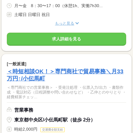
月〜金 8：30〜17：00（休憩1h、実働7h30...
土曜日 日曜日 祝日
もっと見る
求人詳細を見る
[一般派遣]
＜時短相談OK！＞専門商社で貿易事務＼月33
万円↑/小伝馬町
＜専門商社での営業事務＞ ・受発注処理 ・伝票入力/出力 ・書類作
成 ・電話対応（日程調整や問い合わせなど） ・乙仲とのやりとり ・
経費精算チェッ...
営業事務
東京都中央区/小伝馬町駅（徒歩 2分）
時給2,000円
交通費全額支給