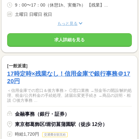
9：00〜17：00（休憩1h、実働7h） 【残業】...
土曜日 日曜日 祝日
もっと見る
求人詳細を見る
[一般派遣]
17時定時×残業なし！信用金庫で銀行事務＠17
20円
＜信用金庫での窓口＆後方事務＞ ◎窓口業務 →預金等の開設/解約処
理、税金/公共料金の手続処理、諸届出変更手続き →商品の説明・相
談 ◎後方事務 ...
金融事務（銀行・証券）
東京都葛飾区/堀切菖蒲園駅（徒歩 12分）
時給1,720円
交通費全額支給