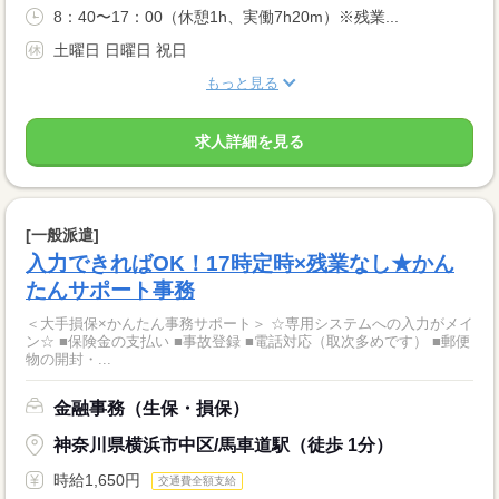
8：40〜17：00（休憩1h、実働7h20m）※残業...
土曜日 日曜日 祝日
もっと見る
求人詳細を見る
[一般派遣]
入力できればOK！17時定時×残業なし★かん
たんサポート事務
＜大手損保×かんたん事務サポート＞ ☆専用システムへの入力がメイ
ン☆ ■保険金の支払い ■事故登録 ■電話対応（取次多めです） ■郵便
物の開封・...
金融事務（生保・損保）
神奈川県横浜市中区/馬車道駅（徒歩 1分）
時給1,650円
交通費全額支給