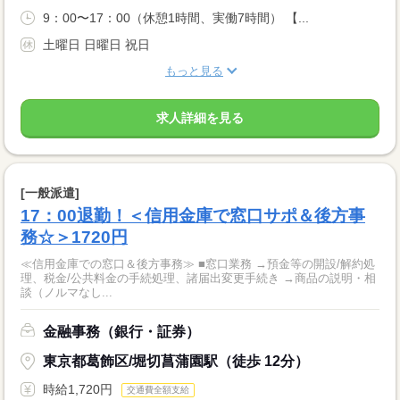
9：00〜17：00（休憩1時間、実働7時間） 【...
土曜日 日曜日 祝日
もっと見る
求人詳細を見る
[一般派遣]
17：00退勤！＜信用金庫で窓口サポ＆後方事
務☆＞1720円
≪信用金庫での窓口＆後方事務≫ ■窓口業務 →預金等の開設/解約処
理、税金/公共料金の手続処理、諸届出変更手続き →商品の説明・相
談（ノルマなし...
金融事務（銀行・証券）
東京都葛飾区/堀切菖蒲園駅（徒歩 12分）
時給1,720円
交通費全額支給