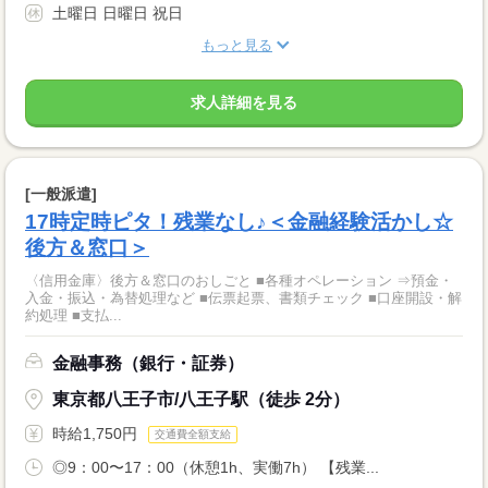
土曜日 日曜日 祝日
もっと見る
求人詳細を見る
[一般派遣]
17時定時ピタ！残業なし♪＜金融経験活かし☆
後方＆窓口＞
〈信用金庫〉後方＆窓口のおしごと ■各種オペレーション ⇒預金・
入金・振込・為替処理など ■伝票起票、書類チェック ■口座開設・解
約処理 ■支払...
金融事務（銀行・証券）
東京都八王子市/八王子駅（徒歩 2分）
時給1,750円
交通費全額支給
◎9：00〜17：00（休憩1h、実働7h） 【残業...