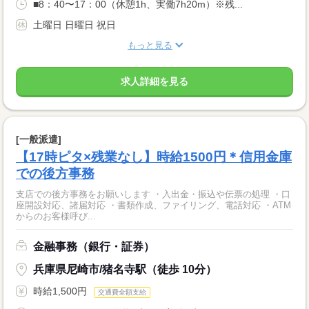
■8：40〜17：00（休憩1h、実働7h20m）※残...
土曜日 日曜日 祝日
もっと見る
求人詳細を見る
[一般派遣]
【17時ピタ×残業なし】時給1500円＊信用金庫
での後方事務
支店での後方事務をお願いします ・入出金・振込や伝票の処理 ・口
座開設対応、諸届対応 ・書類作成、ファイリング、電話対応 ・ATM
からのお客様呼び...
金融事務（銀行・証券）
兵庫県尼崎市/猪名寺駅（徒歩 10分）
時給1,500円
交通費全額支給