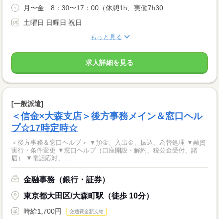
月〜金 8：30〜17：00（休憩1h、実働7h30...
土曜日 日曜日 祝日
もっと見る
求人詳細を見る
[一般派遣]
＜信金×大森支店＞後方事務メイン＆窓口ヘル
プ☆17時定時☆
＜後方事務＆窓口ヘルプ＞ ▼預金、入出金、振込、為替処理 ▼融資
実行・条件変更 ▼窓口ヘルプ（口座開設・解約、税公金受付、諸
届） ▼電話応対、...
金融事務（銀行・証券）
東京都大田区/大森町駅（徒歩 10分）
時給1,700円
交通費全額支給