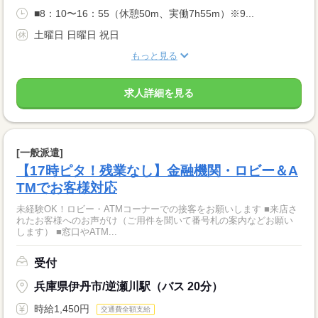
■8：10〜16：55（休憩50m、実働7h55m）※9...
土曜日 日曜日 祝日
もっと見る
求人詳細を見る
[一般派遣]
【17時ピタ！残業なし】金融機関・ロビー＆A
TMでお客様対応
未経験OK！ロビー・ATMコーナーでの接客をお願いします ■来店さ
れたお客様へのお声がけ（ご用件を聞いて番号札の案内などお願い
します） ■窓口やATM...
受付
兵庫県伊丹市/逆瀬川駅（バス 20分）
時給1,450円
交通費全額支給