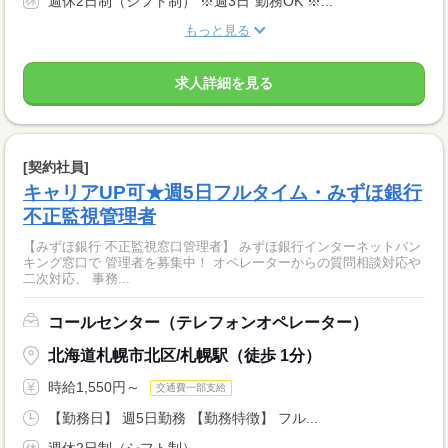
週休2日制（シフト制） ※週3日‾勤務OK ※...
もっと見る
求人詳細を見る
[契約社員]
キャリアUP可★週5日フルタイム・みずほ銀行
不正監視管理者
【みずほ銀行 不正監視窓口管理者】 みずほ銀行インターネットバン
キング窓口で 管理者を募集中！ オペレーターからの質問相談対応や
二次対応、 事務...
コールセンター（テレフォンオペレーター）
北海道札幌市北区/札幌駅（徒歩 1分）
時給1,550円～
交通費一部支給
【勤務日】 週5日勤務 【勤務特徴】 フル...