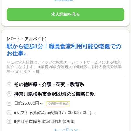
求人詳細を見る
[パート・アルバイト]
駅から徒歩1分！職員食堂利用可能◎老健での
お仕事♪
※この求人情報はディップの転職エージェントサービスによる職業
紹介になります。 ■業務内容 介護老人保健施設における夜間介護業
務 ・定期巡回 ・排...
その他医療・介護・研究・教育系
神奈川県横浜市金沢区/海の公園柴口駅
日給25,000円～
交通費全額支給
■シフト 夜勤のみ ■夜勤 17：00-09：00（...
■休日制度備考 勤務日数相談可能
もっと見る