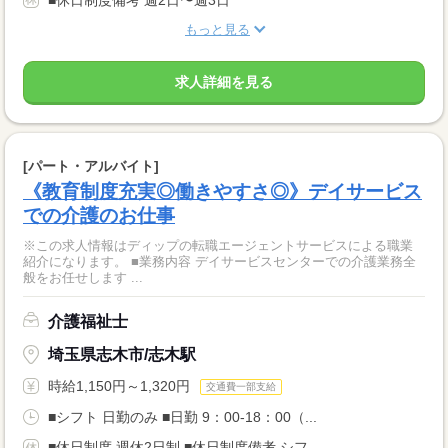
■休日制度備考 週2日〜週3日
もっと見る
求人詳細を見る
[パート・アルバイト]
《教育制度充実◎働きやすさ◎》デイサービス
での介護のお仕事
※この求人情報はディップの転職エージェントサービスによる職業
紹介になります。 ■業務内容 デイサービスセンターでの介護業務全
般をお任せします ...
介護福祉士
埼玉県志木市/志木駅
時給1,150円～1,320円
交通費一部支給
■シフト 日勤のみ ■日勤 9：00-18：00（...
■休日制度 週休2日制 ■休日制度備考 シフ...