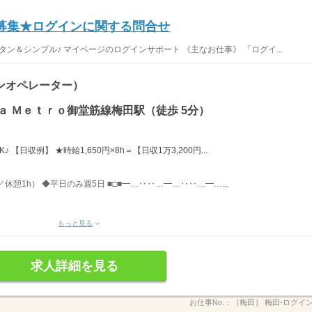
大募集★ログインに関する問合せ
タン＆シンプル♪ マイページのログインサポート 《主なお仕事》 「ログイ...
ンオペレーター）
ａ Ｍｅｔｒｏ御堂筋線梅田駅（徒歩 5分）
【日収例】 ★時給1,650円×8h＝【日収1万3,200円...
／休憩1h） ◆平日のみ週5日 ■□■━…‥‥…━…‥‥…━…...
もっと見る
求人詳細を見る
お仕事No.：
［梅田］ 梅田-ログイ