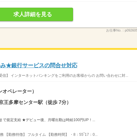
求人詳細を見る
お仕事No.：
p09260
平日のみ★銀行サービスの問合せ対応
信】 インターネットバンキングをご利用のお客様からの お問い合わせに対...
ンオペレーター）
京王多摩センター駅（徒歩 7分）
円まで規定支給 ★デビュー後、月曜出勤は時給100円UP！...
 【勤務特徴】 フルタイム 【勤務時間】 ・8：55‾17：0...