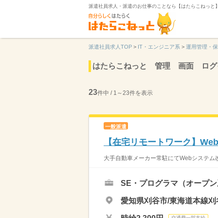
派遣社員求人・派遣のお仕事のことなら【はたらこねっと
派遣社員求人TOP
>
IT・エンジニア系
>
運用管理・保
はたらこねっと 管理 画面 ログ
23
件中 / 1～23件を表示
一般派遣
【在宅リモートワーク】We
大手自動車メーカー常駐にてWebシステム改
SE・プログラマ（オープン
愛知県刈谷市/東海道本線刈
交通費一部支給