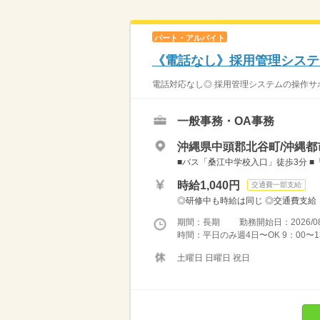
パート・アルバイト
《電話なし》採用管理システ
電話対応なし◎ 採用管理システムの操作サポ
一般事務・OA事務
沖縄県中頭郡北谷町/沖縄都
■バス「桑江中学校入口」徒歩3分 ■
時給1,040円
交通費一部支給
◎研修中も時給は同じ ◎交通費支給 
期間：長期 勤務開始日：2026/08
時間：平日のみ週4日〜OK 9：00〜13
土曜日 日曜日 祝日