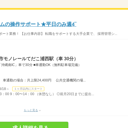
ムの操作サポート★平日のみ週4‾
ート業務！ 【お仕事内容】 転職をサポートする大手企業で、 採用管理シ...
市モノレールてだこ浦西駅（車 30分）
「沖縄南IC」車で30分 ■車通勤OK（無料駐車場完備）
車通勤の場合：月上限24,400円 公共交通機関の場...
/18～
１ヶ月以内にスタート
：00 9：00〜14：00 （休憩なし） ◎前月20日までに提出...
もっと見る
求人詳細を見る