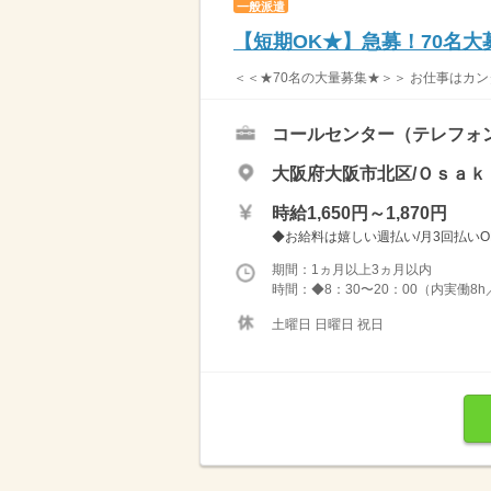
一般派遣
【短期OK★】急募！70名
＜＜★70名の大量募集★＞＞ お仕事はカン
コールセンター（テレフォ
大阪府大阪市北区/Ｏｓａｋ
時給1,650円～1,870円
◆お給料は嬉しい週払い/月3回払いOK♪ 
期間：1ヵ月以上3ヵ月以内
時間：◆8：30〜20：00（内実働8h
土曜日 日曜日 祝日