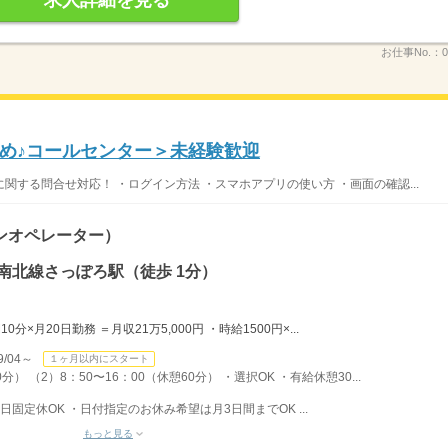
お仕事No.：
0
め♪コールセンター＞未経験歓迎
する問合せ対応！ ・ログイン方法 ・スマホアプリの使い方 ・画面の確認...
ンオペレーター）
南北線さっぽろ駅（徒歩 1分）
分×月20日勤務 ＝月収21万5,000円 ・時給1500円×...
/04～
１ヶ月以内にスタート
分） （2）8：50〜16：00（休憩60分） ・選択OK ・有給休憩30...
日固定休OK ・日付指定のお休み希望は月3日間までOK ...
もっと見る