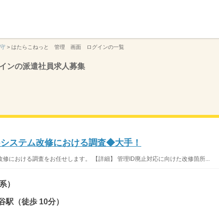
】
守
>
はたらこねっと 管理 画面 ログインの一覧
インの派遣社員求人募集
bシステム改修における調査◆大手！
修における調査をお任せします。 【詳細】 管理ID廃止対応に向けた改修箇所...
系）
谷駅（徒歩 10分）