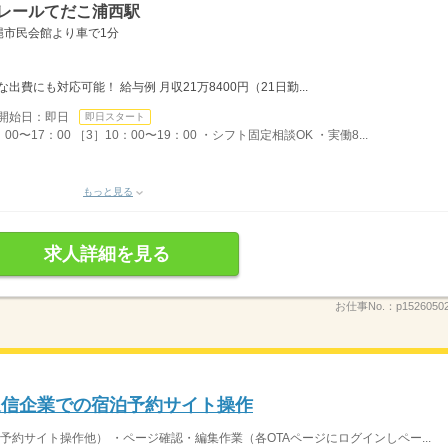
ノレールてだこ浦西駅
縄市民会館より車で1分
費にも対応可能！ 給与例 月収21万8400円（21日勤...
開始日：即日
即日スタート
00〜17：00 ［3］10：00〜19：00 ・シフト固定相談OK ・実働8...
もっと見る
求人詳細を見る
お仕事No.：
p1526050
通信企業での宿泊予約サイト操作
約サイト操作他） ・ページ確認・編集作業（各OTAページにログインしペー...