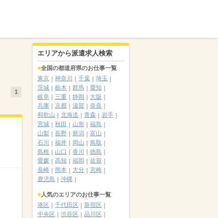
エリアから派遣求人検索
全国の都道府県のお仕事一覧
東京
神奈川
千葉
埼玉
茨城
栃木
群馬
愛知
1
岐阜
三重
静岡
大阪
兵庫
京都
滋賀
奈良
和歌山
北海道
青森
岩手
宮城
秋田
山形
福島
山梨
長野
新潟
富山
石川
福井
岡山
鳥取
島根
山口
香川
徳島
愛媛
高知
福岡
佐賀
長崎
熊本
大分
宮崎
鹿児島
沖縄
人気のエリアのお仕事一覧
港区
千代田区
新宿区
中央区
渋谷区
品川区