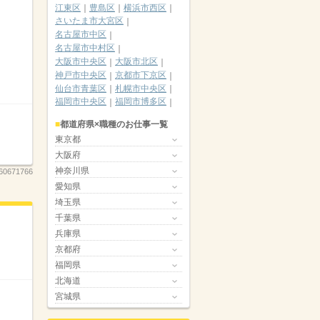
江東区
豊島区
横浜市西区
さいたま市大宮区
名古屋市中区
名古屋市中村区
大阪市中央区
大阪市北区
神戸市中央区
京都市下京区
仙台市青葉区
札幌市中央区
福岡市中央区
福岡市博多区
都道府県×職種のお仕事一覧
東京都
大阪府
神奈川県
60671766
愛知県
埼玉県
千葉県
兵庫県
京都府
福岡県
北海道
宮城県