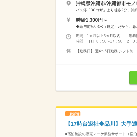
沖縄県沖縄市/沖縄都市モ
バス停「BCコザ」より徒歩2分、沖
時給1,300円～
◆給与前払いOK（規定）だから、急な出
期間：1ヵ月以上3ヵ月以内 勤務
時間：［1］8：50〜17：50 ［2］8：
【勤務日】 週4〜5日勤務 シフト制
一般派遣
【17時台退社◆品川】大手
■宿泊施設の販売マーケ業務サポート（宿泊予