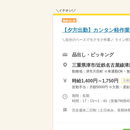
＼イチオシ!／
契約社員
【夕方出勤】カンタン軽作業
＼自分のペースでモクモク作業／ ライン作
品出し・ピッキング
三重県津市/近鉄名古屋線津
勤務地：津市片田町 ※車通勤OK・
時給1,400円～1,750円
交通
皆勤手当：月額5000円 ※欠勤・遅刻
期間：長期
時間：17：15〜1：40（実働7時間4
完全週休二日制（土日休み、長期休暇あ