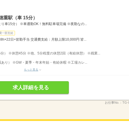
徳重駅（車 15分）
車15分） ※車通勤OK！無料駐車場完備 ※夜勤なの...
費一部支給
8h×22日+皆勤手当 交通費支給：月額上限10,000円 皆...
5分） ※休憩45分 ※他、5分程度の休憩2回（有給休憩） ※残業...
り） ※GW・夏季・年末年始・有給休暇 ※工場カレ...
もっと見る
求人詳細を見る
お仕事No.：
TG-