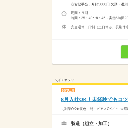
◎皆勤手当：月額5000円 欠勤・遅刻
期間：長期
時間：25：40〜8：45（実働6時間2
完全週休二日制（土日休み、長期休暇あ
＼イチオシ!／
契約社員
8月入社OK！未経験でもコ
＼副業OK★髪色・髭・ピアスOK／＊. 未
製造（組立・加工）