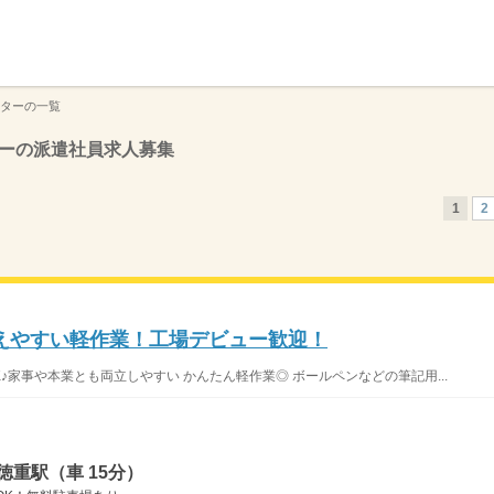
】
ターの一覧
ーの派遣社員求人募集
1
2
覚えやすい軽作業！工場デビュー歓迎！
♪家事や本業とも両立しやすい かんたん軽作業◎ ボールペンなどの筆記用...
徳重駅（車 15分）