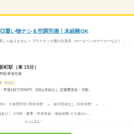
◎重い物ナシ＆空調完備！未経験OK
業じゃありません！ プラスチック製の文房具（ボールペンやマーカーなど）...
新町駅（車 15分）
無料駐車場完備
費一部支給
・早退1回で2500円、2回は支給なし 交通費支給：月額...
0分） ※休憩55分 45分休憩 → 給与支給なし 10分休憩 → ...
り） ※GW・夏季・年末年始・有給休暇 ※工場カレ...
もっと見る