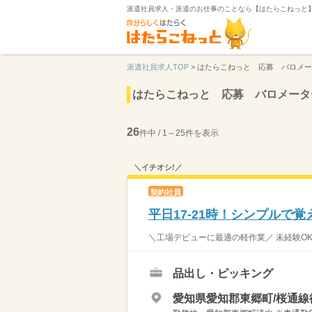
派遣社員求人・派遣のお仕事のことなら【はたらこねっと
派遣社員求人TOP
>
はたらこねっと 応募 バロメー
はたらこねっと 応募 バロメータ
26
件中 / 1～25件を表示
＼イチオシ!／
契約社員
平日17-21時！シンプルで
＼工場デビューに最適の軽作業／ 未経験OK
品出し・ピッキング
愛知県愛知郡東郷町/桜通線