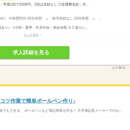
・早退1回で2500円、2回は支給なし ◎交通費支給：月...
0分） ※休憩55分 45分休憩 → 給与支給なし 10分休憩 → ...
り） ※GW・夏季・年末年始・有給休暇 ※工場カレ...
もっと見る
求人詳細を見る
お仕事No.：
ツコツ作業で簡単ボールペン作り♪
経験でもできる、 ボールペンなど筆記用具を作る！ 大手筆記具メーカーでのお...