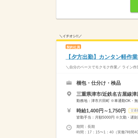
＼イチオシ!!／
契約社員
【夕方出勤】カンタン軽作業
＼自分のペースでモクモク作業／ ライン作
梱包・仕分け・検品
三重県津市/近鉄名古屋線津
勤務地：津市片田町 ※車通勤OK・
時給1,400円～1,750円
交通
皆勤手当：月額5000円 ※欠勤・遅刻
期間：長期
時間：17：15〜1：40（実働7時間4