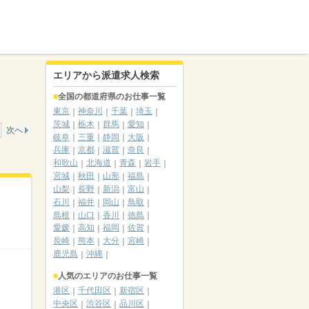
エリアから派遣求人検索
全国の都道府県のお仕事一覧
東京
神奈川
千葉
埼玉
茨城
栃木
群馬
愛知
次へ
岐阜
三重
静岡
大阪
兵庫
京都
滋賀
奈良
和歌山
北海道
青森
岩手
宮城
秋田
山形
福島
山梨
長野
新潟
富山
石川
福井
岡山
鳥取
島根
山口
香川
徳島
愛媛
高知
福岡
佐賀
長崎
熊本
大分
宮崎
鹿児島
沖縄
人気のエリアのお仕事一覧
港区
千代田区
新宿区
中央区
渋谷区
品川区