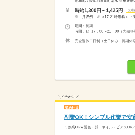
勤務地：愛知郡東郷町清水 ※車通勤
時給1,300円～1,425円
交通
※ 月収例 ※ ＜17-21時勤務＞ ・週
期間：長期
時間：a）17：00〜21：00（実働4時
完全週休二日制（土日休み、長期休暇あ
＼イチオシ!／
契約社員
副業OK！シンプル作業で安
＼副業OK★髪色・髭・ネイル・ピアスOK／＊