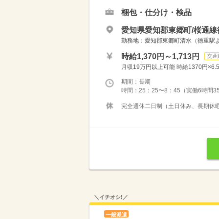
梱包・仕分け・検品
愛知県愛知郡東郷町/桜通線
勤務地：愛知郡東郷町清水（徳重駅より
時給1,370円～1,713円
交通
月収19万円以上可能 時給1370円×6.5
期間：長期
時間：25：25〜8：45（実働6時間3
完全週休二日制（土日休み、長期休暇あ
＼イチオシ!／
一般派遣