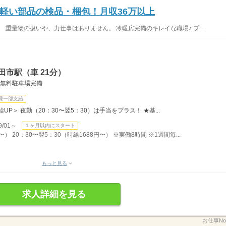
軽い部品の検品・梱包！月収36万以上
 重量物の扱いや、力仕事はありません。 冷暖房完備のキレイな職場♪ プ...
田市駅（車 21分）
・無料駐車場完備
費一部支給
P＞ 夜勤（20：30〜翌5：30）は手当をプラス！ ★基...
/01～
１ヶ月以内にスタート
〜） 20：30〜翌5：30（時給1688円〜） ※実働8時間 ※1週間毎...
もっと見る
求人詳細を見る
お仕事No