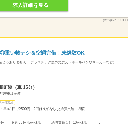
求人詳細を見る
お仕事No.：
UT-0
◎重い物ナシ＆空調完備！未経験OK
業じゃありません！ プラスチック製の文房具（ボールペンやマーカーなど）...
新町駅（車 15分）
無料駐車場完備
費一部支給
・早退1回で2500円、2回は支給なし 交通費支給：月額...
0分） ※休憩55分 45分休憩 → 給与支給なし 10分休憩 → ...