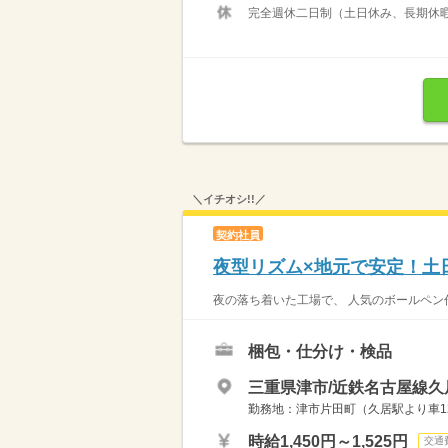
完全週休二日制（土日休み、長期休暇あ
＼イチオシ!!／
契約社員
夜型リズム×地元で安定！土
夜の落ち着いた工場で、 人気のボールペン作
梱包・仕分け・検品
三重県津市/近鉄名古屋線久居
勤務地：津市片田町（久居駅より車1
時給1,450円～1,525円
交通