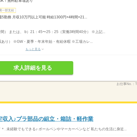
OK！無料駐車場あり
費一部支給
5勤務 月収10万円以上可能 時給1300円×4時間×21...
間） または、 b）21：45〜25：25（実働3時間40分） ※上記...
り） ※GW・夏季・年末年始・有給休暇 ※工場カレ...
もっと見る
求人詳細を見る
お仕事No.：
定収入♪プラ部品の組立・箱詰・軽作業
. 未経験でもできる♪ ボールペンやマーカーペンなど 私たちの生活に身近...