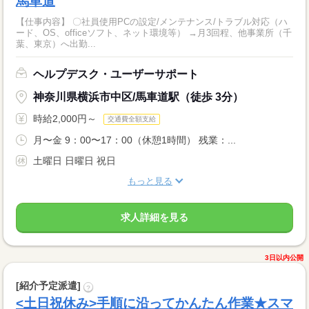
馬車道
【仕事内容】 〇社員使用PCの設定/メンテナンス/トラブル対応（ハ
ード、OS、officeソフト、ネット環境等） →月3回程、他事業所（千
葉、東京）へ出勤...
ヘルプデスク・ユーザーサポート
神奈川県横浜市中区/馬車道駅（徒歩 3分）
時給2,000円～
交通費全額支給
月〜金 9：00〜17：00（休憩1時間） 残業：...
土曜日 日曜日 祝日
もっと見る
求人詳細を見る
3日以内公開
[紹介予定派遣]
?
<土日祝休み>手順に沿ってかんたん作業★スマ