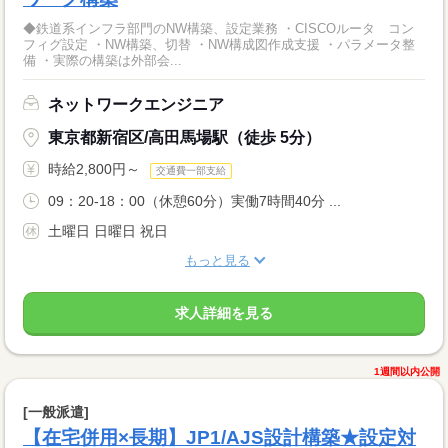
◆鉄道系インフラ部門のNW構築、設定業務 ・CISCOルータ コン
フィグ設定 ・NW構築、切替 ・NW構成図作成支援 ・パラメータ整
備 ・実際の構築は外部会...
ネットワークエンジニア
東京都新宿区/高田馬場駅（徒歩 5分）
時給2,800円～
交通費一部支給
09：20-18：00（休憩60分）実働7時間40分 ...
土曜日 日曜日 祝日
もっと見る
求人詳細を見る
1週間以内公開
[一般派遣]
【在宅併用×長期】JP1/AJS設計構築★設定対