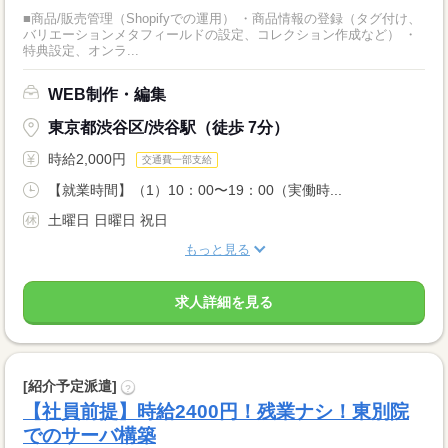
■商品/販売管理（Shopifyでの運用） ・商品情報の登録（タグ付け、
バリエーションメタフィールドの設定、コレクション作成など） ・
特典設定、オンラ...
WEB制作・編集
東京都渋谷区/渋谷駅（徒歩 7分）
時給2,000円
交通費一部支給
【就業時間】（1）10：00〜19：00（実働時...
土曜日 日曜日 祝日
もっと見る
求人詳細を見る
[紹介予定派遣]
?
【社員前提】時給2400円！残業ナシ！東別院
でのサーバ構築