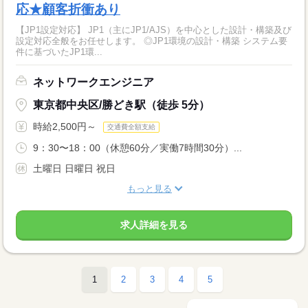
応★顧客折衝あり
【JP1設定対応】 JP1（主にJP1/AJS）を中心とした設計・構築及び
設定対応全般をお任せします。 ◎JP1環境の設計・構築 システム要
件に基づいたJP1環...
ネットワークエンジニア
東京都中央区/勝どき駅（徒歩 5分）
時給2,500円～
交通費全額支給
9：30〜18：00（休憩60分／実働7時間30分）...
土曜日 日曜日 祝日
もっと見る
求人詳細を見る
1
2
3
4
5