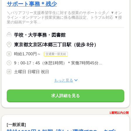
サポート事務＊残少
＼バリアフリー支援希望学生に対する授業のサポート☆彡／ ▼オン
ライン・オンデマンド授業実施に係る機器設定、トラブル対応 ▼授
業の録画データ等...
学校・大学事務・図書館
東京都文京区/本郷三丁目駅（徒歩 8分）
時給1,700円～
交通費一部支給
9：00-17：45（休憩1時間）＊実働7時間45分...
土曜日 日曜日 祝日
もっと見る
求人詳細を見る
1週間以内公開
[一般派遣]