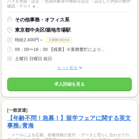
パスを登録・設定 ・受講対象者や権限を設定 ・設定した内容の動作
確認・テスト ●...
その他事務・オフィス系
東京都中央区/築地市場駅
時給2,400円～
交通費全額支給
09：00〜18：00 【残業】※業務繁忙により...
土曜日 日曜日 祝日
もっと見る
求人詳細を見る
[一般派遣]
【年齢不問！急募！】留学フェアに関する英文
事務♪青海
・メールによる広報、各種情報の送付 ・データと照らし合わせての