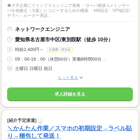
◆大手企業にてインフラエンジニア業務 ・サーバ構築 Lメインサー
バを他拠点（大阪）にコピーするための構築 ・NW設定：VPN設定/
ヤマハ・ルーター系設...
ネットワークエンジニア
愛知県名古屋市中区/東別院駅（徒歩 10分）
時給2,400円～
交通費一部支給
09：00-18：00（休憩60分）実働8時間00分 ...
土曜日 日曜日 祝日
もっと見る
求人詳細を見る
[紹介予定派遣]
?
＼かんたん作業／スマホの初期設定→ラベル貼
り→梱包して発送！