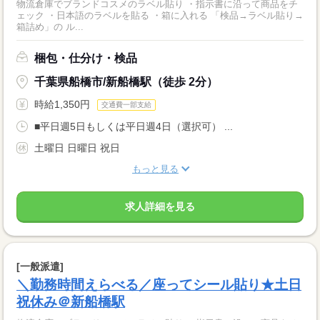
物流倉庫でブランドコスメのラベル貼り ・指示書に沿って商品をチ
ェック ・日本語のラベルを貼る ・箱に入れる 「検品→ラベル貼り→
箱詰め」の ル...
梱包・仕分け・検品
千葉県船橋市/新船橋駅（徒歩 2分）
時給1,350円
交通費一部支給
■平日週5日もしくは平日週4日（選択可） ...
土曜日 日曜日 祝日
もっと見る
求人詳細を見る
[一般派遣]
＼勤務時間えらべる／座ってシール貼り★土日
祝休み＠新船橋駅