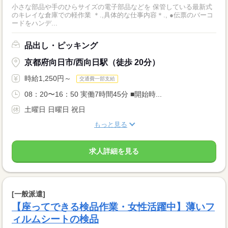
小さな部品や手のひらサイズの電子部品などを 保管している最新式
のキレイな倉庫での軽作業 ＊.,具体的な仕事内容＊., ●伝票のバーコ
ードをハンデ...
品出し・ピッキング
京都府向日市/西向日駅（徒歩 20分）
時給1,250円～
交通費一部支給
08：20〜16：50 実働7時間45分 ■開始時...
土曜日 日曜日 祝日
もっと見る
求人詳細を見る
[一般派遣]
【座ってできる検品作業・女性活躍中】薄いフ
ィルムシートの検品