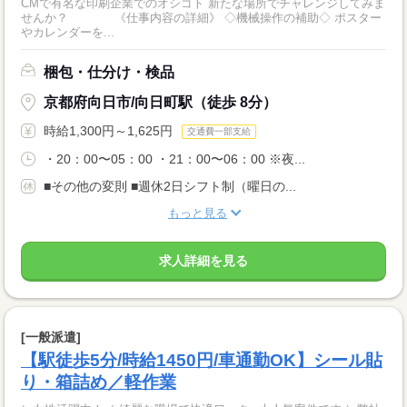
CMで有名な印刷企業でのオシゴト 新たな場所でチャレンジしてみま
せんか？ 《仕事内容の詳細》 ◇機械操作の補助◇ ポスター
やカレンダーを...
梱包・仕分け・検品
京都府向日市/向日町駅（徒歩 8分）
時給1,300円～1,625円
交通費一部支給
・20：00〜05：00 ・21：00〜06：00 ※夜...
■その他の変則 ■週休2日シフト制（曜日の...
もっと見る
求人詳細を見る
[一般派遣]
【駅徒歩5分/時給1450円/車通勤OK】シール貼
り・箱詰め／軽作業