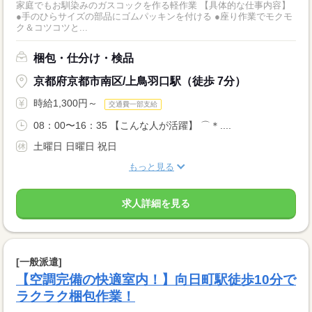
家庭でもお馴染みのガスコックを作る軽作業 【具体的な仕事内容】
●手のひらサイズの部品にゴムパッキンを付ける ●座り作業でモクモ
ク＆コツコツと...
梱包・仕分け・検品
京都府京都市南区/上鳥羽口駅（徒歩 7分）
時給1,300円～
交通費一部支給
08：00〜16：35 【こんな人が活躍】 ⌒＊....
土曜日 日曜日 祝日
もっと見る
求人詳細を見る
[一般派遣]
【空調完備の快適室内！】向日町駅徒歩10分で
ラクラク梱包作業！