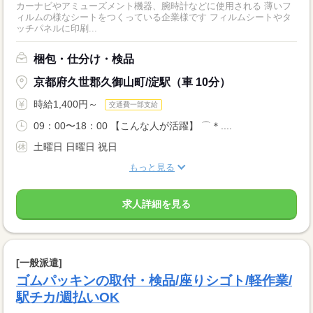
カーナビやアミューズメント機器、腕時計などに使用される 薄いフ
ィルムの様なシートをつくっている企業様です フィルムシートやタ
ッチパネルに印刷...
梱包・仕分け・検品
京都府久世郡久御山町/淀駅（車 10分）
時給1,400円～
交通費一部支給
09：00〜18：00 【こんな人が活躍】 ⌒＊....
土曜日 日曜日 祝日
もっと見る
求人詳細を見る
[一般派遣]
ゴムパッキンの取付・検品/座りシゴト/軽作業/
駅チカ/週払いOK