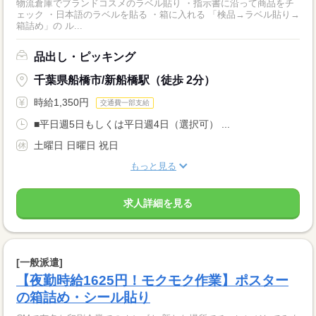
物流倉庫でブランドコスメのラベル貼り ・指示書に沿って商品をチ
ェック ・日本語のラベルを貼る ・箱に入れる 「検品→ラベル貼り→
箱詰め」の ル...
品出し・ピッキング
千葉県船橋市/新船橋駅（徒歩 2分）
時給1,350円
交通費一部支給
■平日週5日もしくは平日週4日（選択可） ...
土曜日 日曜日 祝日
もっと見る
求人詳細を見る
[一般派遣]
【夜勤時給1625円！モクモク作業】ポスター
の箱詰め・シール貼り