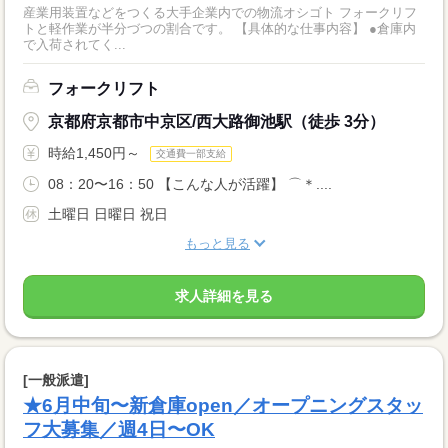
産業用装置などをつくる大手企業内での物流オシゴト フォークリフ
トと軽作業が半分づつの割合です。 【具体的な仕事内容】 ●倉庫内
で入荷されてく...
フォークリフト
京都府京都市中京区/西大路御池駅（徒歩 3分）
時給1,450円～
交通費一部支給
08：20〜16：50 【こんな人が活躍】 ⌒＊....
土曜日 日曜日 祝日
もっと見る
求人詳細を見る
[一般派遣]
★6月中旬〜新倉庫open／オープニングスタッ
フ大募集／週4日〜OK