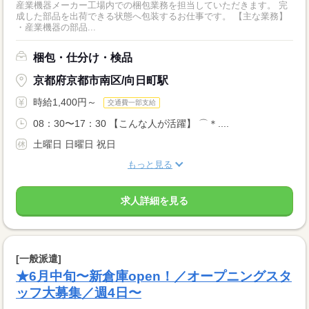
産業機器メーカー工場内での梱包業務を担当していただきます。 完
成した部品を出荷できる状態へ包装するお仕事です。 【主な業務】
・産業機器の部品...
梱包・仕分け・検品
京都府京都市南区/向日町駅
時給1,400円～
交通費一部支給
08：30〜17：30 【こんな人が活躍】 ⌒＊....
土曜日 日曜日 祝日
もっと見る
求人詳細を見る
[一般派遣]
★6月中旬〜新倉庫open！／オープニングスタ
ッフ大募集／週4日〜