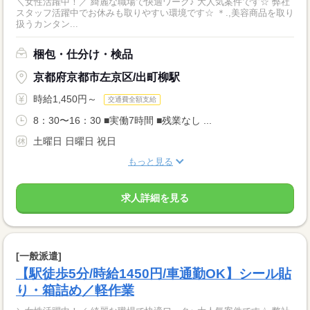
＼女性活躍中！／ 綺麗な職場で快適ワーク♪ 大人気案件です☆ 弊社
スタッフ活躍中でお休みも取りやすい環境です☆ ＊.,美容商品を取り
扱うカンタン...
梱包・仕分け・検品
京都府京都市左京区/出町柳駅
時給1,450円～
交通費全額支給
8：30〜16：30 ■実働7時間 ■残業なし ...
土曜日 日曜日 祝日
もっと見る
求人詳細を見る
[一般派遣]
【駅徒歩5分/時給1450円/車通勤OK】シール貼
り・箱詰め／軽作業