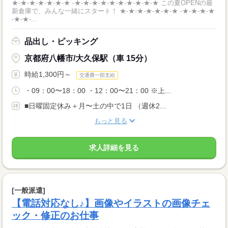
★-★-★-★-★-★-★ -★-★-★-★-★-★-★-★-★-★ この夏OPENの最
新倉庫で、みんな一緒にスタート！ ★-★-★-★-★-★-★ -★-★-★-★
-★-★-...
品出し・ピッキング
京都府八幡市/大久保駅（車 15分）
時給1,300円～
交通費一部支給
・09：00〜18：00 ・12：00〜21：00 ※上...
■日曜固定休み＋月〜土の中で1日 （週休2...
もっと見る
求人詳細を見る
[一般派遣]
【電話対応なし♪】画像やイラストの画像チェ
ック・修正のお仕事