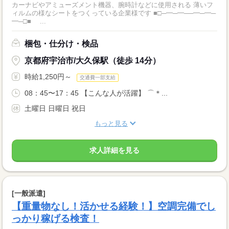
カーナビやアミューズメント機器、腕時計などに使用される 薄いフ
ィルムの様なシートをつくっている企業様です ■□─━─━──━─━─
━─□■ ...
梱包・仕分け・検品
京都府宇治市/大久保駅（徒歩 14分）
時給1,250円～
交通費一部支給
08：45〜17：45 【こんな人が活躍】 ⌒＊...
土曜日 日曜日 祝日
もっと見る
求人詳細を見る
[一般派遣]
【重量物なし！活かせる経験！】空調完備でし
っかり稼げる検査！