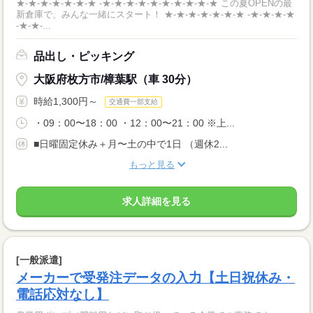
★-★-★-★-★-★-★ -★-★-★-★-★-★-★-★-★-★ この夏OPENの最
新倉庫で、みんな一緒にスタート！ ★-★-★-★-★-★-★ -★-★-★-★
-★-★-...
品出し・ピッキング
大阪府枚方市/樟葉駅（車 30分）
時給1,300円～
交通費一部支給
・09：00〜18：00 ・12：00〜21：00 ※上...
■日曜固定休み＋月〜土の中で1日 （週休2...
もっと見る
求人詳細を見る
[一般派遣]
メーカーで受発注データの入力【土日祝休み・
電話応対なし】