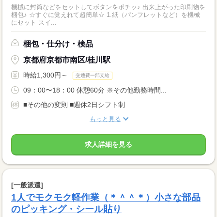
機械に封筒などをセットしてボタンをポチッ♪ 出来上がった印刷物を
梱包♪ ☆すぐに覚えれて超簡単☆ 1.紙（パンフレットなど）を機械
にセット スイ...
梱包・仕分け・検品
京都府京都市南区/桂川駅
時給1,300円～
交通費一部支給
09：00〜18：00 休憩60分 ※その他勤務時間...
■その他の変則 ■週休2日シフト制
もっと見る
求人詳細を見る
[一般派遣]
1人でモクモク軽作業（＊＾＾＊）小さな部品
のピッキング・シール貼り