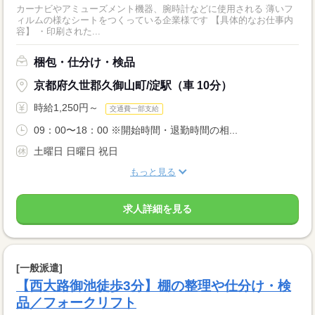
カーナビやアミューズメント機器、腕時計などに使用される 薄いフ
ィルムの様なシートをつくっている企業様です 【具体的なお仕事内
容】 ・印刷された...
梱包・仕分け・検品
京都府久世郡久御山町/淀駅（車 10分）
時給1,250円～
交通費一部支給
09：00〜18：00 ※開始時間・退勤時間の相...
土曜日 日曜日 祝日
もっと見る
求人詳細を見る
[一般派遣]
【西大路御池徒歩3分】棚の整理や仕分け・検
品／フォークリフト