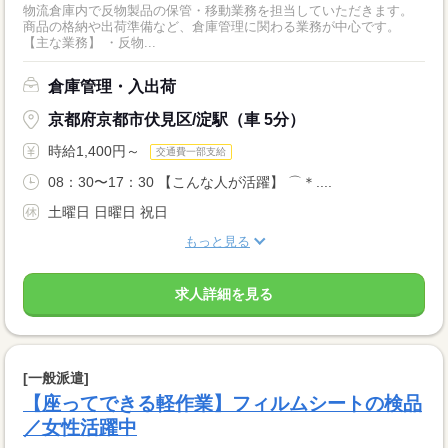
物流倉庫内で反物製品の保管・移動業務を担当していただきます。
商品の格納や出荷準備など、倉庫管理に関わる業務が中心です。
【主な業務】 ・反物...
倉庫管理・入出荷
京都府京都市伏見区/淀駅（車 5分）
時給1,400円～
交通費一部支給
08：30〜17：30 【こんな人が活躍】 ⌒＊....
土曜日 日曜日 祝日
もっと見る
求人詳細を見る
[一般派遣]
【座ってできる軽作業】フィルムシートの検品
／女性活躍中