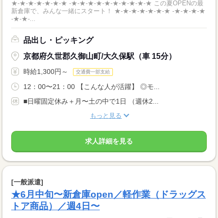
★-★-★-★-★-★-★ -★-★-★-★-★-★-★-★-★-★ この夏OPENの最
新倉庫で、みんな一緒にスタート！ ★-★-★-★-★-★-★ -★-★-★-★
-★-★-...
品出し・ピッキング
京都府久世郡久御山町/大久保駅（車 15分）
時給1,300円～
交通費一部支給
12：00〜21：00 【こんな人が活躍】 ◎モ...
■日曜固定休み＋月〜土の中で1日 （週休2...
もっと見る
求人詳細を見る
[一般派遣]
★6月中旬〜新倉庫open／軽作業（ドラッグス
トア商品）／週4日〜