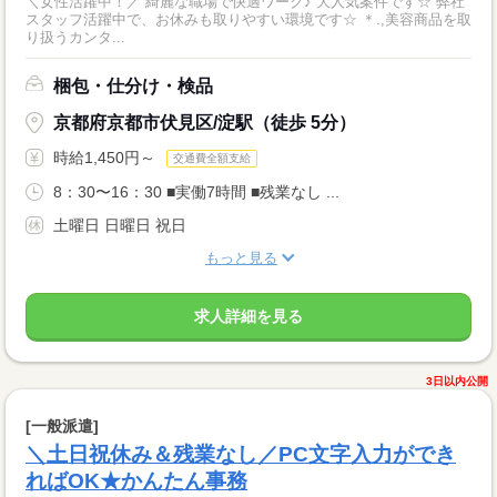
＼女性活躍中！／ 綺麗な職場で快適ワーク♪ 大人気案件です☆ 弊社
スタッフ活躍中で、お休みも取りやすい環境です☆ ＊.,美容商品を取
り扱うカンタ...
梱包・仕分け・検品
京都府京都市伏見区/淀駅（徒歩 5分）
時給1,450円～
交通費全額支給
8：30〜16：30 ■実働7時間 ■残業なし ...
土曜日 日曜日 祝日
もっと見る
求人詳細を見る
3日以内公開
[一般派遣]
＼土日祝休み＆残業なし／PC文字入力ができ
ればOK★かんたん事務