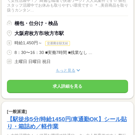
＼女性活躍中！／ 綺麗な職場で快適ワーク♪ 大人気案件です☆ 弊社
スタッフ活躍中でお休みも取りやすい環境です☆ ＊.,美容商品を取り
扱うカンタン...
梱包・仕分け・検品
大阪府枚方市/枚方市駅
時給1,450円～
交通費全額支給
8：30〜16：30 ■実働7時間 ■残業なし ...
土曜日 日曜日 祝日
もっと見る
求人詳細を見る
[一般派遣]
【駅徒歩5分/時給1450円/車通勤OK】シール貼
り・箱詰め／軽作業