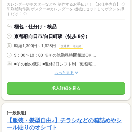
カレンダーやポスターなどを 制作するお手伝い！ 【お仕事内容】 ◇
印刷補助作業 ポスターやカレンダーを 機械にセットしてボタンを押
すだけ！ ◇...
梱包・仕分け・検品
京都府向日市/向日町駅（徒歩 8分）
時給1,300円～1,625円
交通費一部支給
9：00〜18：00 ※その他勤務時間相談OK ...
■その他の変則 ■週休2日シフト制（勤務曜...
もっと見る
求人詳細を見る
[一般派遣]
【服装・髪型自由♪】チラシなどの箱詰めやシ
ール貼りのオシゴト