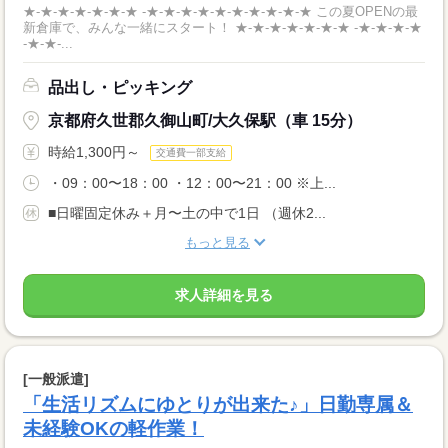
★-★-★-★-★-★-★ -★-★-★-★-★-★-★-★-★-★ この夏OPENの最
新倉庫で、みんな一緒にスタート！ ★-★-★-★-★-★-★ -★-★-★-★
-★-★-...
品出し・ピッキング
京都府久世郡久御山町/大久保駅（車 15分）
時給1,300円～
交通費一部支給
・09：00〜18：00 ・12：00〜21：00 ※上...
■日曜固定休み＋月〜土の中で1日 （週休2...
もっと見る
求人詳細を見る
[一般派遣]
「生活リズムにゆとりが出来た♪」日勤専属＆
未経験OKの軽作業！