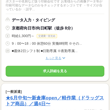
ポスターや名刺など扱う印刷会社です お客様からの画像データ等が
印刷可能なデータなのかをチェックするオシゴトです ・サイズが合
っているか ・誤字...
データ入力・タイピング
京都府向日市/向日町駅（徒歩 8分）
時給1,300円～
交通費一部支給
9：00〜18：00 休憩60分 実働8時間 ※その...
■週休2日シフト制 ■日勤専属 ※夜勤専属...
もっと見る
求人詳細を見る
[一般派遣]
★6月中旬〜新倉庫open／軽作業（ドラッグス
トア商品）／週4日〜