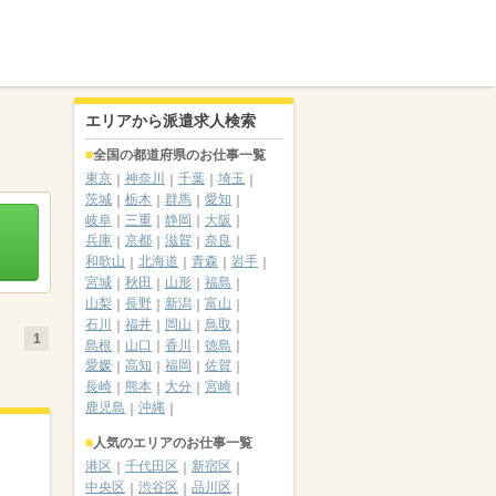
エリアから派遣求人検索
全国の都道府県のお仕事一覧
東京
神奈川
千葉
埼玉
茨城
栃木
群馬
愛知
岐阜
三重
静岡
大阪
兵庫
京都
滋賀
奈良
和歌山
北海道
青森
岩手
宮城
秋田
山形
福島
山梨
長野
新潟
富山
石川
福井
岡山
鳥取
1
島根
山口
香川
徳島
愛媛
高知
福岡
佐賀
長崎
熊本
大分
宮崎
鹿児島
沖縄
人気のエリアのお仕事一覧
港区
千代田区
新宿区
中央区
渋谷区
品川区