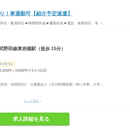
あり！車通勤可【紹介予定派遣】
生・教員対応 ■ 時間割作成 ■ 書類作成 ■ 電話、来客対応 等 ＜...
武野田線東岩槻駅（徒歩 15分）
費全額支給
50円＝1450円×7.5ｈ×22日
間30分・休憩60分） ※残業あり（月15時間程度）特に卒業、入学...
もっと見る
求人詳細を見る