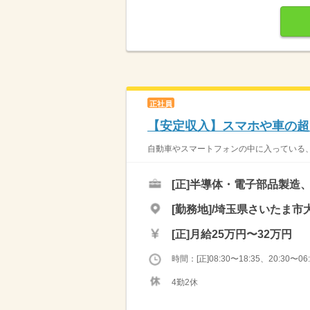
正社員
【安定収入】スマホや車の超
自動車やスマートフォンの中に入っている、
[正]
半導体・電子部品製造
[勤務地]/埼玉県さいたま市大
[正]
月給25万円〜32万円
時間：[正]08:30〜18:35、20:30〜06:
4勤2休