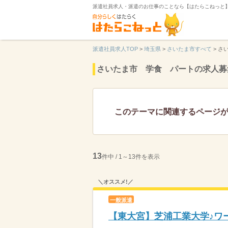
派遣社員求人・派遣のお仕事のことなら【はたらこねっと
派遣社員求人TOP
>
埼玉県
>
さいたま市すべて
>
さ
さいたま市 学食 パートの求人募
このテーマに関連するページ
13
件中 / 1～13件を表示
＼オススメ!／
一般派遣
【東大宮】芝浦工業大学♪ワ