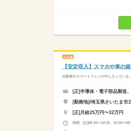
正社員
【安定収入】スマホや車の超
自動車やスマートフォンの中に入っている、
[正]
半導体・電子部品製造
[勤務地]/埼玉県さいたま市北
[正]
月給25万円〜32万円
時間：[正]08:30〜18:35、20:30〜06: