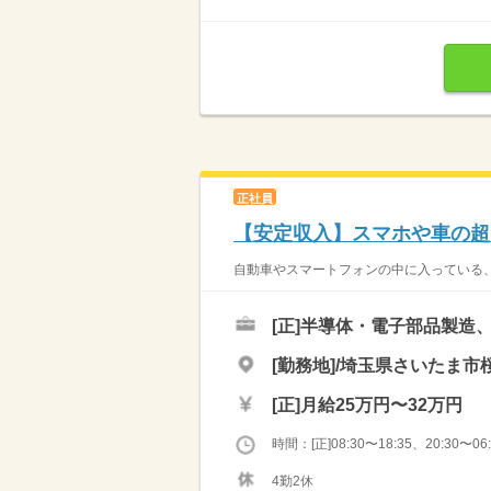
正社員
【安定収入】スマホや車の超
自動車やスマートフォンの中に入っている、
[正]
半導体・電子部品製造
[勤務地]/埼玉県さいたま市桜
[正]
月給25万円〜32万円
時間：[正]08:30〜18:35、20:30〜06:
4勤2休