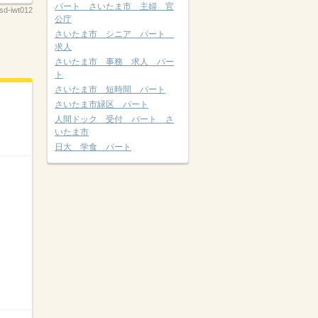
パート さいたま市 主婦 官
d-iwt012
公庁
さいたま市 シニア パート
求人
さいたま市 事務 求人 パー
ト
さいたま市 短時間 パート
さいたま市緑区 パート
人間ドック 受付 パート さ
いたま市
日大 学食 パート