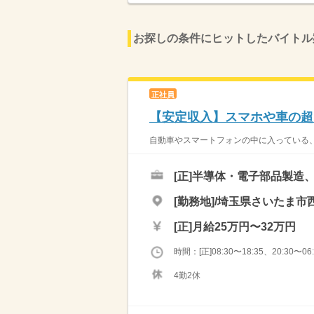
お探しの条件にヒットしたバイトル
正社員
【安定収入】スマホや車の超
自動車やスマートフォンの中に入っている、
[正]
半導体・電子部品製造
[勤務地]/埼玉県さいたま市西
[正]
月給25万円〜32万円
時間：[正]08:30〜18:35、20:30〜06:
4勤2休