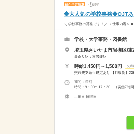
紹介予定派遣
説明
◆大人気の学校事務◆OJT
＼ 学校事務の募集です！／ ＜仕事内容＞ ■ 学
学校・大学事務・図書館
埼玉県さいたま市岩槻区/東
最寄り駅：東岩槻駅
時給1,450円～1,500円
交通
交通費支給※規定あり 【月収例】239,2
期間：長期
時間：9：00〜17：30 （実働7時
土曜日 日曜日