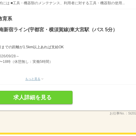
には ■工具・機器類のメンテナンス、利用者に対する工具・機器類の使用...
教育系
南新宿ライン(宇都宮・横須賀線)東大宮駅（バス 5分）
での距離が1.5km以上あれば支給OK
/09/28～
〜18時（休憩無し：実働5時間）
もっと見る
求人詳細を見る
お仕事No.：
St20