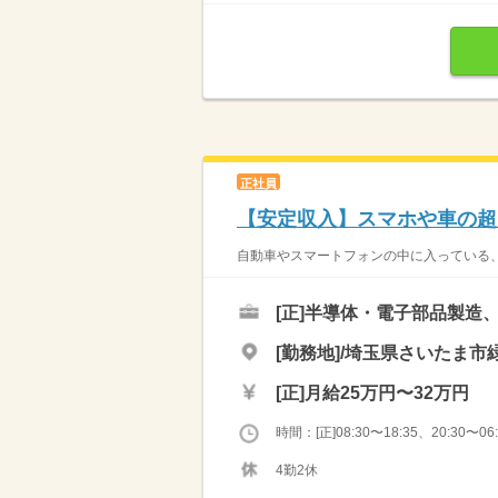
正社員
【安定収入】スマホや車の超
自動車やスマートフォンの中に入っている、
[正]
半導体・電子部品製造
[勤務地]/埼玉県さいたま市緑
[正]
月給25万円〜32万円
時間：[正]08:30〜18:35、20:30〜06:
4勤2休