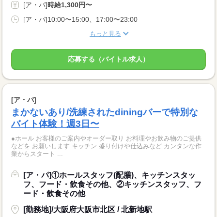
[ア・パ]
時給1,300円〜
[ア・パ]10:00〜15:00、17:00〜23:00
もっと見る
応募する（バイトル求人）
[ア・パ]
まかないあり/洗練されたdiningバーで特別な
バイト体験！週3日〜
●ホール お客様のご案内やオーダー取り お料理やお飲み物のご提供
などを お願いします キッチン 盛り付けや仕込みなど カンタンな作
業からスタート ...
[ア・パ]①ホールスタッフ(配膳)、キッチンスタッ
フ、フード・飲食その他、②キッチンスタッフ、フ
ード・飲食その他
[勤務地]/大阪府大阪市北区 / 北新地駅