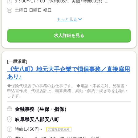
9：00〜17：00（休憩60分、実働7時間00分）...
土曜日 日曜日 祝日
もっと見る
求人詳細を見る
[一般派遣]
《安八町》地元大手企業で損保事務／直接雇用
あり♪
◆保険代理店での事務のお仕事です。 ◆電話・来客応対、見積書・
申込書作成、代理店計上、精算業務、異動・解約手続き等をお願い
します。
金融事務（生保・損保）
岐阜県安八郡安八町
時給1,450円～
交通費全額支給