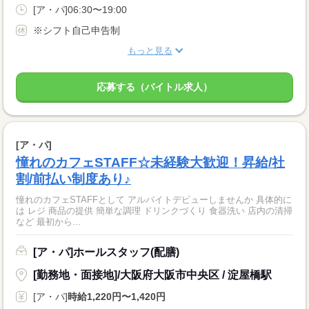
[ア・パ]06:30〜19:00
※シフト自己申告制
もっと見る
応募する（バイトル求人）
[ア・パ]
憧れのカフェSTAFF☆未経験大歓迎！昇給/社
割/前払い制度あり♪
憧れのカフェSTAFFとして アルバイトデビューしませんか 具体的に
は レジ 商品の提供 簡単な調理 ドリンクづくり 食器洗い 店内の清掃
など 最初から...
[ア・パ]ホールスタッフ(配膳)
[勤務地・面接地]/大阪府大阪市中央区 / 淀屋橋駅
[ア・パ]
時給1,220円〜1,420円