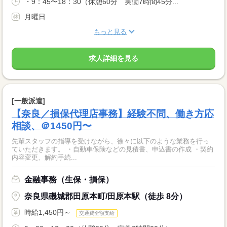
・9：45〜18：30（休憩60分 実働7時間45分...
月曜日
もっと見る
求人詳細を見る
[一般派遣]
【奈良／損保代理店事務】経験不問、働き方応
相談、＠1450円〜
先輩スタッフの指導を受けながら、徐々に以下のような業務を行っ
ていただきます。 ・自動車保険などの見積書、申込書の作成 ・契約
内容変更、解約手続...
金融事務（生保・損保）
奈良県磯城郡田原本町/田原本駅（徒歩 8分）
時給1,450円～
交通費全額支給