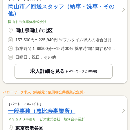
岡山市／回送スタッフ（納車・洗車・その
他）
岡山トヨタ車体株式会社
岡山県岡山市北区
157,500円〜225,940円 ※フルタイム求人の場合は月額（換算額）、パート求人の場合は時間額を表示しています。
就業時間１ 9時00分〜18時00分 就業時間に関する特記事項 ＊９：００〜１８：００の間３〜８時間の週４０時間以内 <BR> 週４０時間を超えた場合は時間外手当で対応しています。 <BR> ＊就業時間は相談に応じます。 <BR> ＊休憩は就業時間により異なります。
日曜日，祝日，その他
求人詳細を見る
(ハローワークより転載)
ハローワーク求人（掲載元：飯田橋公共職業安定所）
パート・アルバイト
一般事務（恵比寿事業所）
ＭＳ＆ＡＤ事務サービス株式会社 駿河台事業所
東京都渋谷区