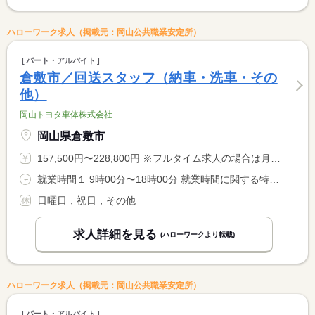
ハローワーク求人（掲載元：岡山公共職業安定所）
パート・アルバイト
倉敷市／回送スタッフ（納車・洗車・その
他）
岡山トヨタ車体株式会社
岡山県倉敷市
157,500円〜228,800円 ※フルタイム求人の場合は月額（換算額）、パート求人の場合は時間額を表示しています。
就業時間１ 9時00分〜18時00分 就業時間に関する特記事項 ＊９：００〜１８：００の間３〜８時間の週４０時間以内 <BR> 週４０時間を超えた場合は時間外手当で対応しています。 <BR> ＊就業時間は相談に応じます。 <BR> ＊休憩は就業時間により異なります。
日曜日，祝日，その他
求人詳細を見る
(ハローワークより転載)
ハローワーク求人（掲載元：岡山公共職業安定所）
パート・アルバイト