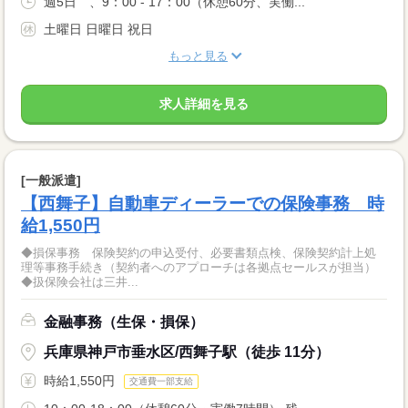
週5日 、9：00 ‐ 17：00（休憩60分、実働...
土曜日 日曜日 祝日
もっと見る
求人詳細を見る
[一般派遣]
【西舞子】自動車ディーラーでの保険事務 時
給1,550円
◆損保事務 保険契約の申込受付、必要書類点検、保険契約計上処
理等事務手続き（契約者へのアプローチは各拠点セールスが担当）
◆扱保険会社は三井...
金融事務（生保・損保）
兵庫県神戸市垂水区/西舞子駅（徒歩 11分）
時給1,550円
交通費一部支給