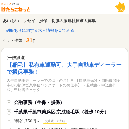
あいおいニッセイ 損保 制服の派遣社員求人募集
制服ありに関する求人情報を見てみる
21
ヒット件数：
件
[一般派遣]
【稲毛】私有車通勤可、大手自動車ディーラー
で損保事務！
大手自動車ディーラーでの以下のお仕事 【自動車保険・自賠責保険
中心の損保営業事務バックヤードのお仕事】 ・見積書・申込書作
成、申込書チェック、...
金融事務（生保・損保）
千葉県千葉市美浜区/京成稲毛駅（徒歩 10分）
時給1,750円～
交通費一部支給