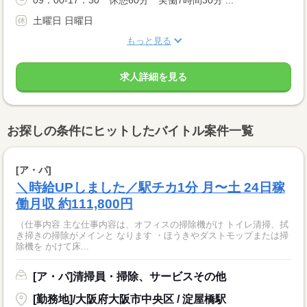
土曜日 日曜日
もっと見る
求人詳細を見る
お探しの条件にヒットしたバイトル案件一覧
[ア・パ]
＼時給UPしました／駅チカ1分 月〜土 24日稼
働月収 約111,800円
（仕事内容 主な仕事内容は、オフィスの掃除機がけ トイレ清掃、拭
き掃きの掃除がメインと なります ・ほうきやダストモップまたは掃
除機を かけて床...
[ア・パ]清掃員・掃除、サービスその他
[勤務地]/大阪府大阪市中央区 / 淀屋橋駅