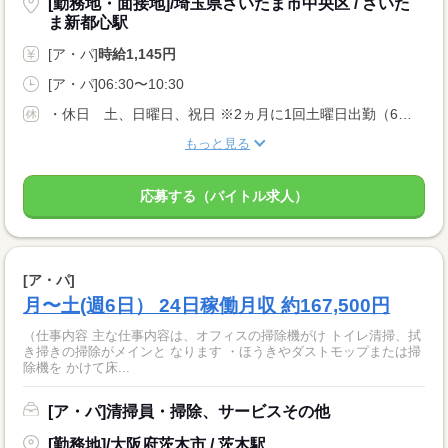
[勤務地・面接地]/埼玉県さいたま市中央区 / さいた
ま新都心駅
[ア・パ]
時給1,145円
[ア・パ]06:30〜10:30
・休日 土、日曜日、祝日 ※2ヵ月に1回土曜日出勤（6：30〜10：30）があります。 ・休暇 年末年始4日
もっと見る
応募する（バイトル求人）
[ア・パ]
月〜土(週6日） 24日稼働月収 約167,500円
（仕事内容 主な仕事内容は、オフィスの掃除機がけ トイレ清掃、拭
き掃きの掃除がメインと なります ・ほうきやダストモップまたは掃
除機を かけて床...
[ア・パ]清掃員・掃除、サービスその他
[勤務地]/大阪府茨木市 / 茨木駅