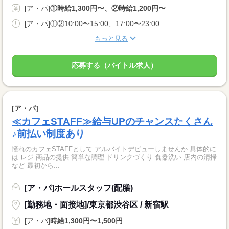
[ア・パ]
①時給1,300円〜、②時給1,200円〜
[ア・パ]①②10:00〜15:00、17:00〜23:00
もっと見る
応募する（バイトル求人）
[ア・パ]
≪カフェSTAFF≫給与UPのチャンスたくさん
♪前払い制度あり
憧れのカフェSTAFFとして アルバイトデビューしませんか 具体的に
は レジ 商品の提供 簡単な調理 ドリンクづくり 食器洗い 店内の清掃
など 最初から...
[ア・パ]ホールスタッフ(配膳)
[勤務地・面接地]/東京都渋谷区 / 新宿駅
[ア・パ]
時給1,300円〜1,500円