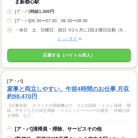
ま新都心駅
[ア・パ]
時給1,300円
[ア・パ]05:30〜07:30、06:30〜08:30
・休日 土、日曜日、祝日 ※2ヵ月に1回土曜日出勤（6：30〜10：30）があります。 ・休暇 年末年始4日
もっと見る
応募する（バイトル求人）
[ア・パ]
家事と両立しやすい、午前4時間のお仕事 月収
約98,470円
【仕事内容 ・オフィスの掃除機がけ、ゴミの回収 ・トイレ清掃 ・階
段、手すりなどの拭き掃除 ・トイレットペーパーの補充 ・外構の拭
き掃除 など
[ア・パ]清掃員・掃除、サービスその他