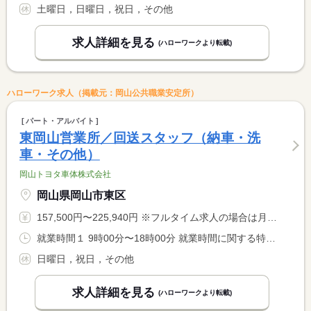
土曜日，日曜日，祝日，その他
求人詳細を見る
(ハローワークより転載)
ハローワーク求人（掲載元：岡山公共職業安定所）
パート・アルバイト
東岡山営業所／回送スタッフ（納車・洗
車・その他）
岡山トヨタ車体株式会社
岡山県岡山市東区
157,500円〜225,940円 ※フルタイム求人の場合は月額（換算額）、パート求人の場合は時間額を表示しています。
就業時間１ 9時00分〜18時00分 就業時間に関する特記事項 ＊９：００〜１８：００の間３〜８時間の週４０時間以内 <BR> 週４０時間を超えた場合は時間外手当で対応しています。 <BR> ＊就業時間は相談に応じます。 <BR> ＊休憩は就業時間により異なります。
日曜日，祝日，その他
求人詳細を見る
(ハローワークより転載)