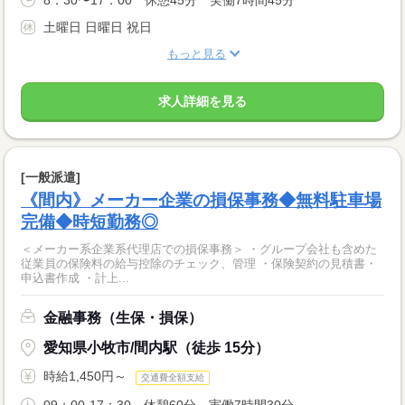
8：30〜17：00 休憩45分 実働7時間45分
土曜日 日曜日 祝日
もっと見る
求人詳細を見る
[一般派遣]
《間内》メーカー企業の損保事務◆無料駐車場
完備◆時短勤務◎
＜メーカー系企業系代理店での損保事務＞ ・グループ会社も含めた
従業員の保険料の給与控除のチェック、管理 ・保険契約の見積書・
申込書作成 ・計上...
金融事務（生保・損保）
愛知県小牧市/間内駅（徒歩 15分）
時給1,450円～
交通費全額支給
09：00-17：30 休憩60分 実働7時間30分 ...