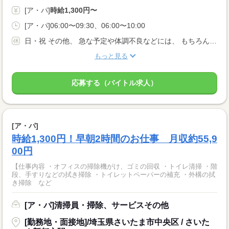
[ア・パ]
時給1,300円〜
[ア・パ]06:00〜09:30、06:00〜10:00
日・祝 その他、 急な予定や体調不良などには、 もちろん対応致します！ 遠慮なく仰ってくださいね。
もっと見る
応募する（バイトル求人）
[ア・パ]
時給1,300円！早朝2時間のお仕事 月収約55,9
00円
【仕事内容 ・オフィスの掃除機がけ、ゴミの回収 ・トイレ清掃 ・階
段、手すりなどの拭き掃除 ・トイレットペーパーの補充 ・外構の拭
き掃除 など
[ア・パ]清掃員・掃除、サービスその他
[勤務地・面接地]/埼玉県さいたま市中央区 / さいた