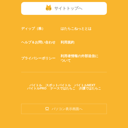
サイトトップへ
ディップ（株）
はたらこねっととは
ヘルプ＆お問い合わせ
利用規約
利用者情報の外部送信に
プライバシーポリシー
ついて
バイトル
スポットバイトル
バイトルNEXT
バイトルPRO
ナースではたらこ
介護ではたらこ
パソコン表示画面へ