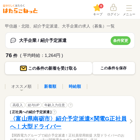
0
キープ
ログイン
メニュー
甲信越・北陸、紹介予定派遣、大手企業の求人（募集）一覧
大手企業 / 紹介予定派遣
条件変更
76
( 平均時給：1,264円 )
件
この条件の
新着を受け取る
この条件を保存
オススメ順
新着順
時給順
高収入
給与UP
年齢入力任意
?
正社員への紹介予定派遣
?
〈富山県南砺市〉紹介予定派遣×関電G正社員
へ！大型ドライバー
【関西電力グループで紹介予定派遣！正社員登用前提 大型ドライバーのお