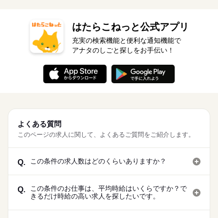
活かせるスキル
ルーティン
英語不要
土曜 日曜 祝日
休日・休暇
Word
Excel
活かせるスキル
Word
はたらこねっと公式アプリ
Excel
※土・日・祝がお休みです。※企業カレンダーあります。
充実の検索機能と便利な通知機能で
アナタのしごと探しをお手伝い！
よくある質問
このページの求人に関して、よくあるご質問をご紹介します。
この条件の求人数はどのくらいありますか？
Q.
この条件のお仕事は、平均時給はいくらですか？で
Q.
きるだけ時給の高い求人を探したいです。