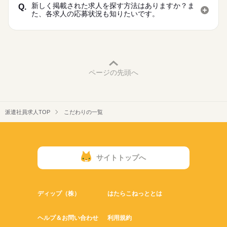
新しく掲載された求人を探す方法はありますか？ま
Q.
た、各求人の応募状況も知りたいです。
ページの先頭へ
派遣社員求人TOP
こだわりの一覧
サイトトップへ
ディップ（株）
はたらこねっととは
ヘルプ＆お問い合わせ
利用規約