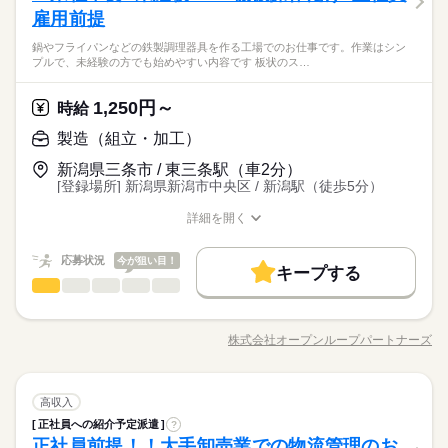
ど、しっかり働く環境が整っています！ イチからスキルUP・ス
男性
女性
男女の割合
続きを読む
のチャンス≫ 紹介予定派遣だから、自分に職場が合うかお試し
雇用前提
◆未経験OK！
テップUP目指していきましょう！
続きを読む
禁煙・分煙
少人数
英語不要
できるのがウレシイ☆ ≪時間にメリハリを≫ 残業はほとんどナ
【「社員」を目標に！紹介予定派遣！】経験不問！未経験◎残
鍋やフライパンなどの鉄製調理器具を作る工場でのお仕事です。作業はシン
シ！ 場合によってはお願いすることもあります♪ ≪土日祝休の
続きを読む
ひとりで
みんなで
仕事の仕方
プルで、未経験の方でも始めやすい内容です 板状のス…
業ほぼナシ！土日祝休み！
土曜 日曜
休日・休暇
お仕事≫ 家族や友人と一緒にプライベート満喫！ ≪機能的な制
時給 1,470円～
給与
その他
業界
★日払いOK！即払いのオシゴトも！来社登録は不要★交通費上
服アリ≫ 制服があるので、毎日の服装の悩み解消♪ ≪未経験の
詳しい募集要項をすべて見る
土日（会社カレンダー）
限3万円★※規定・支払条件有
≪当社の就業3大メリット！！≫ ★ 友人紹介した方、された方
方も大カンゲイ≫ 新しいことにチャレンジするのは不安だけ
1,250円～
しずか
にぎやか
応募資格
時給
職場の様子
の両方に【3万円】プレゼント！ ★来社不要！ノンストップで職
ど、しっかり働く環境が整っています！ イチからスキルUP・ス
◆未経験OK！
製造（組立・加工）
場見学！ ★交通費上限3万円！業界トップクラス！ ※エリア・
テップUP目指していきましょう！
応募する
就業先による ※全て規定・支払条件有 ※規定・支払条件有 kkw
お仕事の特徴
【「社員」を目標に！紹介予定派遣！】経験不問！未経験◎残
新潟県三条市 / 東三条駅（車2分）
_bcov2106 kkw_220520mlmg
続きを読む
業ほぼナシ！土日祝休み！
[登録場所] 新潟県新潟市中央区 / 新潟駅（徒歩5分）
働く人の待遇向上
時給 1,470円～
給与
★日払いOK！即払いのオシゴトも！来社登録は不要★交通費上
詳しい募集要項をすべて見る
高収入
給与UP
限3万円★※規定・支払条件有
≪当社の就業3大メリット！！≫ ★ 友人紹介した方、された方
詳細を開く
長期
職種/応募資格
期間・時間
お仕事の特徴
給与/時間/休日
の両方に【3万円】プレゼント！ ★来社不要！ノンストップで職
基本特徴
場見学！ ★交通費上限3万円！業界トップクラス！ ※エリア・
08：15～17：00 17：00～01：45 19：00～03：45 【休憩時間備
応募状況
今が狙い目！
応募する
紹介予定
未経験OK
新卒・第二
20代活躍
30代活躍
続きを読む
キープする
就業先による ※全て規定・支払条件有 ※規定・支払条件有 kkw
考】 60分、65分、50分 【残業】 ほぼ無し（月10時間未満） ≪
製造（組立・加工）
職種
_bcov2106 kkw_220520mlmg
続きを読む
低い
高い
多い年齢層
スマホ・PCから24時間いつでも登録OK！履歴書不要！≫ お仕
募集条件
働く人の待遇向上
基本特徴
高収入
給与UP
事開始日などお気軽にご相談ください※翌月スタート希望の方
鍋やフライパンなどの鉄製調理器具を作る工場でのお仕事で
大量募集
交通費
履歴書不要
WEB登録
紹介予定
未経験OK
新卒・第二
20代活躍
30代活躍
も歓迎！
す。 作業はシンプルで、未経験の方でも始めやすい内容です。
続きを読む
株式会社オープンループパートナーズ
男性
女性
男女の割合
募集条件
長期
職種/応募資格
期間・時間
お仕事の特徴
給与/時間/休日
・板状のステンレス素材を機械にセット ・ボタンを押してプレ
大量募集
交通費
履歴書不要
WEB登録
就業時間・曜日
続きを読む
ス加工 ・成形された製品を取り出す ・所定の場所へ置く ◆上記
就業時間・曜日
08：15～17：00 17：00～01：45 19：00～03：45 【休憩時間備
残10未満
10時～出社
17時～出社
土日祝休
作業を繰り返すだけのシンプル作業 ◆最初は1台の機械からスタ
続きを読む
続きを読む
土曜 日曜 祝日
休日・休暇
ひとりで
みんなで
考】 60分、65分、50分 【残業】 ほぼ無し（月10時間未満） ≪
仕事の仕方
残10未満
10時～出社
17時～出社
土日祝休
製造（組立・加工）
職種
ートし、慣れたら複数台を担当 ご質問はお気軽にお問合わせく
高収入
低い
高い
多い年齢層
働き方・環境
スマホ・PCから24時間いつでも登録OK！履歴書不要！≫ お仕
土日祝（会社カレンダー）
働き方・環境
その他
業界
ださい ご応募お待ちしております！
正社員への紹介予定派遣
?
事開始日などお気軽にご相談ください※翌月スタート希望の方
鍋やフライパンなどの鉄製調理器具を作る工場でのお仕事で
ブランクOK
社会保険制度
制服あり
日払い
ブランクOK
社会保険制度
制服あり
日払い
しずか
にぎやか
正社員前提！！大手卸売業での物流管理のお
応募資格
職場の様子
も歓迎！
す。 作業はシンプルで、未経験の方でも始めやすい内容です。
続きを読む