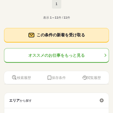
働き方・環境
月給約22万円から■ ●履歴書不要●車通勤・バイク通勤OK ■有給
続きを読む
1
※表記のうち実働7時間40分です。
しずか
にぎやか
職場の様子
制服あり
日払い
週払い
禁煙・分煙
バイク自転車
梱包・仕分け・検品
職種
休暇■社会保険完備■退職金制度■お友達紹介キャンペーン実施中
ブランクOK
産休・育休
社会保険制度
研修制度
男性
女性
男女の割合
メーカー関連
業界
■登録方法：履歴書不要・ご自宅でもできる簡単オンライン登録
車OK
派遣活躍中
英語不要
外観、寸法、硬さを測定器を用いて検査をお願いします。 小休
制服あり
日払い
週払い
禁煙・分煙
バイク自転車
がオススメ
応募資格
表示
1～11
件 /
11
件
憩あり◎気分転換しながら、落ち着いて働けます♪高時給1500円
土曜 日曜 祝日
休日・休暇
ひとりで
みんなで
仕事の仕方
車OK
派遣活躍中
英語不要
♪先輩スタッフのサポートあり◎少しずつ慣れていける環境で
資格不問・未経験OK
続きを読む
土日祝（企業カレンダー有り）
す！ ■6ヶ月以内に正社員として直雇用予定です。直接雇用後
フリーター、主婦・主夫歓迎
■お友達紹介キャンペーン！デジタルギフト3000円分プレゼント
月給約22万円から■ ●履歴書不要●車通勤・バイク通勤OK ■有給
続きを読む
35カ国以上の方々が当社を通じ就業中。毎月100人以上お仕事ス
しずか
にぎやか
職場の様子
この条件の新着を受け取る
（当社規定あり）
休暇■社会保険完備■退職金制度■お友達紹介キャンペーン実施中
タート！
メーカー関連
業界
■登録方法：履歴書不要・ご自宅でもできる簡単オンライン登録
がオススメ
応募資格
お仕事の特徴
時給 1,500円～
給与
資格不問・未経験OK
詳しい募集要項をすべて見る
オススメのお仕事をもっと見る
働く人の待遇向上
フリーター、主婦・主夫歓迎
交通費全額支給
■お友達紹介キャンペーン！デジタルギフト3000円分プレゼント
35カ国以上の方々が当社を通じ就業中。毎月100人以上お仕事ス
高収入
（当社規定あり）
タート！
応募する
基本特徴
長期
期間・時間
検索履歴
保存条件
閲覧履歴
紹介予定
未経験OK
新卒・第二
20代活躍
30代活躍
続きを読む
【1】08：00～17：30
時給 1,500円～
給与
詳しい募集要項をすべて見る
【2】20：00～05：30
40代活躍
50代活躍
働く人の待遇向上
基本特徴
高収入
交通費全額支給
※表記のうち実働8時間です。
募集条件
紹介予定
未経験OK
新卒・第二
20代活躍
30代活躍
交通費
勤務地固定
履歴書不要
WEB登録
応募する
40代活躍
50代活躍
エリア
から探す
長期
期間・時間
休日・休暇
募集条件
交通費
勤務地固定
履歴書不要
WEB登録
就業時間・曜日
続きを読む
【1】08：00～17：30
シフト勤務
就業時間・曜日
働き方・環境
シフト勤務
シフト勤務