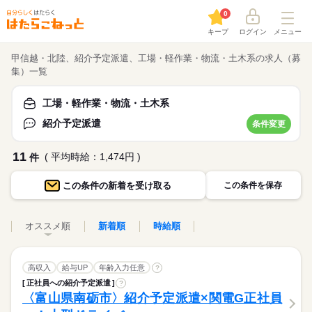
0
キープ
ログイン
メニュー
甲信越・北陸、紹介予定派遣、工場・軽作業・物流・土木系の求人（募
集）一覧
工場・軽作業・物流・土木系
紹介予定派遣
条件変更
11
( 平均時給：1,474円 )
件
この条件の
新着を受け取る
この条件を保存
オススメ順
新着順
時給順
高収入
給与UP
年齢入力任意
?
正社員への紹介予定派遣
?
〈富山県南砺市〉紹介予定派遣×関電G正社員