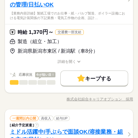
ので、毎日の服装の悩み解消♪
男性
女性
男女の割合
働き方・環境
派遣活躍中
ルーティン
英語不要
PC不要
電話なし
残業は月平均5時間程度と少なめ
扱製品情報】小～大型の専用機、自動化機械 ≪社員登用をめざ
の管理/日払いOK
【長期休暇】GW、お盆休み、年末年始休み
◆経験者歓迎！
続きを読む
す≫ 紹介予定派遣だから、自分に職場が合うかお試しできるの
大手企業
ブランクOK
産休・育休
社会保険制度
【「社員」を目標に！紹介予定派遣！】アナタのスキル活かし
【業務内容詳細】製紙工場でのお仕事・紙・パルプ製造、ボイラー設備にお
がポイント☆ ≪経験を活かせる≫ これまでの経験を活かしませ
続きを読む
ひとりで
みんなで
仕事の仕方
研修制度
日払い
バイク自転車
車OK
社員食堂
ける電気計装関係の下記業務・電気工作物の企画、設計…
ませんか？
んか？ ブランクがあっても大丈夫♪ 経験はちょっとだけ…とい
土曜 日曜
休日・休暇
時給 1,650円～
給与
その他
業界
★日払いOK！即払いのオシゴトも！来社登録は不要★交通費上
う方もOK！ ≪ちょっとの残業で収入アップ≫ 残業は月20時間
詳しい募集要項をすべて見る
派遣活躍中
ルーティン
英語不要
PC不要
電話なし
平日週5日/土日休み
限3万円★※規定・支払条件有
≪当社の就業3大メリット！！≫ ★ 友人紹介した方、された方
未満で、ほどよく稼げます♪ ≪機能的な制服アリ≫ 制服がある
1,370円～
しずか
にぎやか
応募資格
時給
職場の様子
交通費一部支給
の両方に【3万円】プレゼント！ ★来社不要！ノンストップで職
ので、毎日の服装の悩み解消♪
【長期休暇】GW、お盆休み、年末年始休み
◆経験者歓迎！
製造（組立・加工）
場見学！ ★交通費上限3万円！業界トップクラス！ ※エリア・
応募する
就業先による ※全て規定・支払条件有 ※規定・支払条件有 kkw
お仕事の特徴
【「社員」を目標に！紹介予定派遣！】アナタのスキル活かし
新潟県新潟市東区 / 新潟駅（車8分）
_bcov2106 kkw_220520mlmg
続きを読む
ませんか？
働く人の待遇向上
時給 1,650円～
給与
★日払いOK！即払いのオシゴトも！来社登録は不要★交通費上
詳しい募集要項をすべて見る
詳細を開く
高収入
給与UP
限3万円★※規定・支払条件有
職種/応募資格
≪当社の就業3大メリット！！≫ ★ 友人紹介した方、された方
お仕事の特徴
給与/時間/休日
長期
期間・時間
の両方に【3万円】プレゼント！ ★来社不要！ノンストップで職
基本特徴
応募状況
今が狙い目！
場見学！ ★交通費上限3万円！業界トップクラス！ ※エリア・
キープする
08：00～17：10 【休憩時間備考】 70分 【残業】 あり（月10時
応募する
紹介予定
新卒・第二
20代活躍
30代活躍
40代活躍
続きを読む
製造（組立・加工）
就業先による ※全て規定・支払条件有 ※規定・支払条件有 kkw
職種
間以上） ≪スマホ・PCから24時間いつでも登録OK！履歴書不
低い
高い
多い年齢層
_bcov2106 kkw_220520mlmg
続きを読む
要！≫ お仕事開始日などお気軽にご相談ください※翌月スター
募集条件
働く人の待遇向上
【業務内容詳細】製紙工場でのお仕事・紙・パルプ製造、ボイ
基本特徴
高収入
給与UP
ト希望の方も歓迎！
ラー設備における電気計装関係の下記業務・電気工作物の企
交通費
即日スタート
履歴書不要
WEB登録
株式会社綜合キャリアオプション 採用
紹介予定
新卒・第二
20代活躍
30代活躍
40代活躍
男性
女性
男女の割合
続きを読む
職種/応募資格
お仕事の特徴
給与/時間/休日
画、設計、保全および営繕管理・計装機器等の企画、設計、保
続きを読む
募集条件
長期
期間・時間
交通費
即日スタート
履歴書不要
WEB登録
全および営繕管理・管理用およびプロセスコンピューター等の
就業時間・曜日
就業時間・曜日
保全および営繕管理紙・パルプ生産設備、ボイラー設備等の保
働き方・環境
続きを読む
08：00～17：10 【休憩時間備考】 70分 【残業】 あり（月10時
残20未満
ひとりで
みんなで
残20未満
仕事の仕方
続きを読む
製造（組立・加工）
職種
土曜 日曜
休日・休暇
全・改造・計画/企画導入・管理・工程管理・検収業務 ≪社員登
一週間以内公開
高収入
給与UP
間以上） ≪スマホ・PCから24時間いつでも登録OK！履歴書不
低い
高い
多い年齢層
ブランクOK
社会保険制度
制服あり
日払い
その他
業界
用のチャンス≫ 紹介予定派遣だから、自分に職場が合うかお試
働き方・環境
要！≫ お仕事開始日などお気軽にご相談ください※翌月スター
紹介予定派遣
?
【業務内容詳細】製紙工場でのお仕事・紙・パルプ製造、ボイ
土日（会社カレンダー）
しできるのがウレシイ☆ ≪経験を活かせる≫ これまでの経験を
禁煙・分煙
少人数
英語不要
しずか
にぎやか
ミドル活躍中/手ぶらで面談OK/溶接業務・組
ト希望の方も歓迎！
応募資格
職場の様子
ラー設備における電気計装関係の下記業務・電気工作物の企
ブランクOK
社会保険制度
制服あり
日払い
活かしませんか？ ブランクがあっても大丈夫♪ 経験はちょっと
男性
女性
男女の割合
続きを読む
画、設計、保全および営繕管理・計装機器等の企画、設計、保