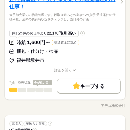
男性
女性
男女の割合
禁煙・分煙
少人数
英語不要
・板状のステンレス素材を機械にセット ・ボタンを押してプレ
仕事！
禁煙・分煙
少人数
英語不要
プレス工場での勤務経験がある方 男性活躍中 女性活躍中 10代
続きを読む
ス加工 ・成形された製品を取り出す ・所定の場所へ置く ◆上記
活躍中 20代活躍中 30代活躍中 40代活躍中 50代活躍中 ミドル活
【未経験OK】 シンプル作業中心！難しい工程なし 【正社員前
大手卸売業での物流管理です。段取り組みと作業者への指示 受注案件の仕
作業を繰り返すだけのシンプル作業 ◆最初は1台の機械からスタ
続きを読む
土曜 日曜 祝日
休日・休暇
躍中 主婦・主夫歓迎 ブランクOK 経験者優遇
ひとりで
みんなで
仕事の仕方
様や量、全体の負荷時状況をチェックし、当日分の計画…
提】 紹介予定派遣で最終的には正社員へステップアップ 【土日
ートし、慣れたら複数台を担当 ご質問はお気軽にお問合わせく
土日祝（会社カレンダー）
その他
業界
休み】 平日のみ勤務＋長期休暇ありで生活リズム安定
ださい ご応募お待ちしております！
続きを読む
しずか
にぎやか
応募資格
職場の様子
22,176円/月 高い
同じ条件のお仕事より
?
続きを読む
プレス工場での勤務経験がある方 男性活躍中 女性活躍中 10代
1,600円～
時給
交通費全額支給
時給 1,250円～
給与
活躍中 20代活躍中 30代活躍中 40代活躍中 50代活躍中 ミドル活
詳しい募集要項をすべて見る
【未経験OK】 シンプル作業中心！難しい工程なし 【正社員前
躍中 主婦・主夫歓迎 ブランクOK 経験者優遇
梱包・仕分け・検品
【前払いの場合】ご自身のタイミングでお給料が受け取れる！
お仕事の特徴
提】 紹介予定派遣で最終的には正社員へステップアップ 【土日
（規定有）
休み】 平日のみ勤務＋長期休暇ありで生活リズム安定
福井県坂井市
基本特徴
続きを読む
【月払いの場合】月末締め・翌月15日払い
応募する
紹介予定
新卒・第二
20代活躍
30代活躍
40代活躍
続きを読む
詳細を開く
＊交通費：正社員雇用後から交通費支給あり
職種/応募資格
お仕事の特徴
給与/時間/休日
50代活躍
正社員登用
時給 1,250円～
給与
詳しい募集要項をすべて見る
応募状況
今が狙い目！
募集条件
続きを読む
【前払いの場合】ご自身のタイミングでお給料が受け取れる！
キープする
長期
期間・時間
梱包・仕分け・検品
職種
（規定有）
低い
高い
勤務地固定
主婦・主夫
WEB登録
WEB選考完結
多い年齢層
基本特徴
【月払いの場合】月末締め・翌月15日払い
8時15分～17時25分（休憩70分）
大手卸売業での物流管理です。 段取り組みと作業者への指示 受
応募する
紹介予定
新卒・第二
20代活躍
30代活躍
40代活躍
就業時間・曜日
注案件の仕様や量、全体の負荷時状況をチェックし、当日分の
アデコ株式会社
＊交通費：正社員雇用後から交通費支給あり
男性
女性
男女の割合
残業は月平均5時間程度と少なめ
職種/応募資格
お仕事の特徴
給与/時間/休日
計画を組み立て、その計画に従い各作業者に作業内容を伝え
残10未満
残20未満
Wワーク可
家庭都合休可
50代活躍
正社員登用
続きを読む
る。 ・資材の振り分け（紙、ノベルティ） 資材をピッキング
募集条件
働き方・環境
続きを読む
し、各作業者の必要な分に振り分け、各作業者に材料を渡す。
続きを読む
ひとりで
みんなで
仕事の仕方
勤務地固定
主婦・主夫
WEB登録
WEB選考完結
長期
期間・時間
梱包・仕分け・検品
職種
・完成品の取りまとめと出荷準備 各作業者から完成品を回収・
高収入
年齢入力任意
土曜 日曜
?
休日・休暇
大手企業
ブランクOK
産休・育休
社会保険制度
低い
高い
多い年齢層
就業時間・曜日
メーカー関連
業界
集約し、出荷するための荷等をお願いします。 ＜ご案内＞アデ