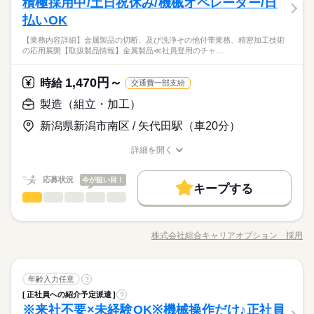
積極採用中/土日祝休み/機械オペレーター/日
応募資格
禁煙・分煙
少人数
英語不要
職場の様子
も行っていただきます。 【取扱製品情報】小～大型の専用機、
禁煙・分煙
少人数
英語不要
の悩み解消♪
男性
女性
男女の割合
自動化機械 ≪社員登用あり≫ 紹介予定派遣だから、自分に職場
払いOK
◆経験者歓迎！
続きを読む
が合うかお試しできるのがウレシイPoint☆ ≪経験者優遇≫ これ
土曜 日曜 祝日
休日・休暇
【人気の紹介予定派遣！】経験者向けマイスターワーク！ウレ
【業務内容詳細】金属製品の切断、及び洗浄その他付帯業務、精密加工技術
までの経験を活かしませんか？ ブランクがあっても大丈夫♪ 経
続きを読む
ひとりで
みんなで
仕事の仕方
土日祝（会社カレンダー）
の応用展開【取扱製品情報】金属製品≪社員登用のチャ…
シイ残業ほぼナシ♪
験はちょっとだけ…という方もOK！ ≪プライベートが充実する
時給 1,550円～
給与
その他
業界
★日払いOK！即払いのオシゴトも！来社登録は不要★交通費上
≫ 場合によってはお願いすることもありますが、残業はほとん
詳しい募集要項をすべて見る
限3万円★※規定・支払条件有
≪当社の就業3大メリット！！≫ ★ 友人紹介した方、された方
どナシ！ ≪動きやすい制服アリ≫ 制服があるので、毎日の服装
1,470円～
しずか
にぎやか
応募資格
時給
職場の様子
交通費一部支給
の両方に【3万円】プレゼント！ ★来社不要！ノンストップで職
の悩み解消♪
◆経験者歓迎！
製造（組立・加工）
場見学！ ★交通費上限3万円！業界トップクラス！ ※エリア・
応募する
就業先による ※全て規定・支払条件有 ※規定・支払条件有 kkw
お仕事の特徴
【人気の紹介予定派遣！】経験者向けマイスターワーク！ウレ
新潟県新潟市南区 / 矢代田駅（車20分）
_bcov2106 kkw_220520mlmg
続きを読む
シイ残業ほぼナシ♪
働く人の待遇向上
時給 1,550円～
給与
★日払いOK！即払いのオシゴトも！来社登録は不要★交通費上
詳しい募集要項をすべて見る
詳細を開く
高収入
給与UP
限3万円★※規定・支払条件有
職種/応募資格
≪当社の就業3大メリット！！≫ ★ 友人紹介した方、された方
お仕事の特徴
給与/時間/休日
長期
期間・時間
の両方に【3万円】プレゼント！ ★来社不要！ノンストップで職
基本特徴
応募状況
今が狙い目！
場見学！ ★交通費上限3万円！業界トップクラス！ ※エリア・
キープする
08：00～17：10 【休憩時間備考】 70分 【残業】 ほぼ無し（月
応募する
紹介予定
新卒・第二
20代活躍
30代活躍
40代活躍
続きを読む
製造（組立・加工）
就業先による ※全て規定・支払条件有 ※規定・支払条件有 kkw
職種
10時間未満） ≪スマホ・PCから24時間いつでも登録OK！履歴
低い
高い
多い年齢層
_bcov2106 kkw_220520mlmg
続きを読む
書不要！≫ お仕事開始日などお気軽にご相談ください※翌月ス
募集条件
働く人の待遇向上
【業務内容詳細】金属製品の切断、及び洗浄その他付帯業務、
基本特徴
高収入
給与UP
タート希望の方も歓迎！
精密加工技術の応用展開【取扱製品情報】金属製品 ≪社員登用
交通費
即日スタート
履歴書不要
WEB登録
株式会社綜合キャリアオプション 採用
紹介予定
新卒・第二
20代活躍
30代活躍
40代活躍
男性
女性
男女の割合
続きを読む
職種/応募資格
お仕事の特徴
給与/時間/休日
のチャンス≫ 紹介予定派遣だから、自分に職場が合うかお試し
続きを読む
募集条件
長期
期間・時間
交通費
即日スタート
履歴書不要
WEB登録
できるのがウレシイ☆ ≪時間にメリハリを≫ 残業はほとんどナ
就業時間・曜日
就業時間・曜日
シ！ 場合によってはお願いすることもあります♪ ≪土日祝休の
働き方・環境
続きを読む
08：00～17：10 【休憩時間備考】 70分 【残業】 ほぼ無し（月
残10未満
ひとりで
みんなで
残10未満
仕事の仕方
続きを読む
製造（組立・加工）
職種
土曜 日曜
休日・休暇
お仕事≫ 家族や友人と一緒にプライベート満喫！ ≪機能的な制
年齢入力任意
?
10時間未満） ≪スマホ・PCから24時間いつでも登録OK！履歴
低い
高い
多い年齢層
ブランクOK
社会保険制度
制服あり
日払い
その他
業界
服アリ≫ 制服があるので、毎日の服装の悩み解消♪ ≪未経験の
働き方・環境
書不要！≫ お仕事開始日などお気軽にご相談ください※翌月ス
正社員への紹介予定派遣
?
【業務内容詳細】金属製品の切断、及び洗浄その他付帯業務、
土日（会社カレンダー）
方も大カンゲイ≫ 新しいことにチャレンジするのは不安だけ
禁煙・分煙
少人数
英語不要
しずか
にぎやか
※来社不要×未経験OK※機械操作だけ♪正社員
タート希望の方も歓迎！
応募資格
職場の様子
精密加工技術の応用展開【取扱製品情報】金属製品 ≪社員登用
ブランクOK
社会保険制度
制服あり
日払い