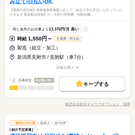
み立て/日払いOK
◆経験者歓迎！
だけ…という方もOK！ ≪無理なく働ける≫
続きを読む
禁煙・分煙
少人数
英語不要
全および営繕管理・管理用およびプロセスコンピューター等の
【フォローが手厚い！紹介予定派遣☆】経験活かしてステップU
【業務内容詳細】溶接業務業務量に応じて、組立て等の手伝いも行っていた
保全および営繕管理紙・パルプ生産設備、ボイラー設備等の保
続きを読む
ひとりで
みんなで
仕事の仕方
だきます 取扱製品情報】小～大型の専用機、自動化機…
P！！
土曜 日曜
休日・休暇
全・改造・計画/企画導入・管理・工程管理・検収業務 ≪社員登
時給 1,370円～
給与
その他
業界
★日払いOK！即払いのオシゴトも！来社登録は不要★交通費上
用のチャンス≫ 紹介予定派遣だから、自分に職場が合うかお試
詳しい募集要項をすべて見る
土日（会社カレンダー）
限3万円★※規定・支払条件有
≪当社の就業3大メリット！！≫ ★ 友人紹介した方、された方
しできるのがウレシイ☆ ≪経験を活かせる≫ これまでの経験を
しずか
にぎやか
応募資格
職場の様子
13,376円/月 高い
同じ条件のお仕事より
?
の両方に【3万円】プレゼント！ ★来社不要！ノンストップで職
活かしませんか？ ブランクがあっても大丈夫♪ 経験はちょっと
◆経験者歓迎！
場見学！ ★交通費上限3万円！業界トップクラス！ ※エリア・
だけ…という方もOK！ ≪無理なく働ける≫
1,550円～
時給
交通費一部支給
応募する
就業先による ※全て規定・支払条件有 ※規定・支払条件有 kkw
お仕事の特徴
【フォローが手厚い！紹介予定派遣☆】経験活かしてステップU
製造（組立・加工）
_bcov2106 kkw_220520mlmg
続きを読む
P！！
働く人の待遇向上
時給 1,370円～
給与
★日払いOK！即払いのオシゴトも！来社登録は不要★交通費上
詳しい募集要項をすべて見る
新潟県見附市 / 見附駅（車7分）
高収入
給与UP
限3万円★※規定・支払条件有
≪当社の就業3大メリット！！≫ ★ 友人紹介した方、された方
長期
期間・時間
の両方に【3万円】プレゼント！ ★来社不要！ノンストップで職
詳細を開く
基本特徴
職種/応募資格
お仕事の特徴
給与/時間/休日
場見学！ ★交通費上限3万円！業界トップクラス！ ※エリア・
08：00～16：00 【休憩時間備考】 60分 【残業】 ほぼ無し（月
応募する
紹介予定
新卒・第二
20代活躍
30代活躍
40代活躍
続きを読む
就業先による ※全て規定・支払条件有 ※規定・支払条件有 kkw
10時間未満） ≪スマホ・PCから24時間いつでも登録OK！履歴
応募状況
今が狙い目！
_bcov2106 kkw_220520mlmg
続きを読む
キープする
書不要！≫ お仕事開始日などお気軽にご相談ください※翌月ス
募集条件
働く人の待遇向上
基本特徴
高収入
給与UP
製造（組立・加工）
職種
低い
高い
タート希望の方も歓迎！
多い年齢層
交通費
即日スタート
履歴書不要
WEB登録
紹介予定
新卒・第二
20代活躍
30代活躍
40代活躍
続きを読む
【業務内容詳細】溶接業務業務量に応じて、組立て等の手伝い
募集条件
長期
期間・時間
も行っていただきます。 【取扱製品情報】小～大型の専用機、
交通費
即日スタート
履歴書不要
WEB登録
就業時間・曜日
株式会社綜合キャリアオプション 採用
男性
女性
男女の割合
職種/応募資格
お仕事の特徴
給与/時間/休日
自動化機械 ≪社員登用あり≫ 紹介予定派遣だから、自分に職場
就業時間・曜日
08：00～16：00 【休憩時間備考】 60分 【残業】 ほぼ無し（月
残10未満
1日7h以下
16時前退社
土日祝休
続きを読む
続きを読む
が合うかお試しできるのがウレシイPoint☆ ≪経験者優遇≫ これ
土曜 日曜 祝日
休日・休暇
10時間未満） ≪スマホ・PCから24時間いつでも登録OK！履歴
残10未満
1日7h以下
16時前退社
土日祝休
までの経験を活かしませんか？ ブランクがあっても大丈夫♪ 経
続きを読む
働き方・環境
書不要！≫ お仕事開始日などお気軽にご相談ください※翌月ス
ひとりで
みんなで
仕事の仕方
土日祝（会社カレンダー）
働き方・環境
製造（組立・加工）
職種
験はちょっとだけ…という方もOK！ ≪プライベートが充実する
一週間以内公開
高収入
給与UP
低い
高い
タート希望の方も歓迎！
多い年齢層
ブランクOK
社会保険制度
制服あり
日払い
その他
業界
≫ 場合によってはお願いすることもありますが、残業はほとん
ブランクOK
社会保険制度
制服あり
日払い
紹介予定派遣
?
続きを読む
【業務内容詳細】溶接業務業務量に応じて、組立て等の手伝い
どナシ！ ≪動きやすい制服アリ≫ 制服があるので、毎日の服装
しずか
にぎやか