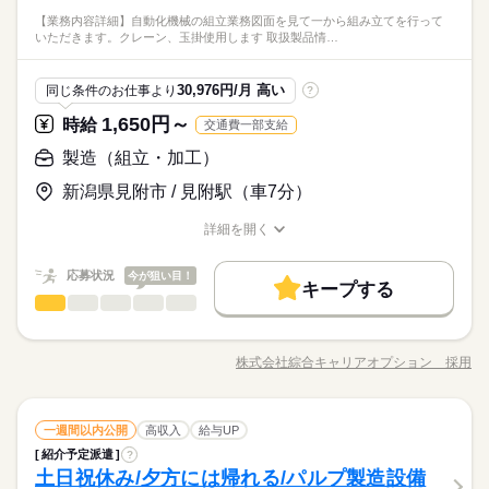
ス加工 ・成形された製品を取り出す ・所定の場所へ置く ◆上記
活躍中 20代活躍中 30代活躍中 40代活躍中 50代活躍中 ミドル活
【未経験OK】 シンプル作業中心！難しい工程なし 【正社員前
【業務内容詳細】自動化機械の組立業務図面を見て一から組み立てを行って
金曜 土曜
休日・休暇
作業を繰り返すだけのシンプル作業 ◆最初は1台の機械からスタ
続きを読む
躍中 主婦・主夫歓迎 ブランクOK 経験者優遇
ひとりで
みんなで
仕事の仕方
いただきます。クレーン、玉掛使用します 取扱製品情…
提】 紹介予定派遣で最終的には正社員へステップアップ 【土日
ートし、慣れたら複数台を担当 ご質問はお気軽にお問合わせく
年間休日115日
その他
業界
休み】 平日のみ勤務＋長期休暇ありで生活リズム安定
ださい ご応募お待ちしております！
続きを読む
しずか
にぎやか
応募資格
職場の様子
30,976円/月 高い
同じ条件のお仕事より
?
続きを読む
プレス工場での勤務経験がある方 男性活躍中 女性活躍中 10代
1,650円～
時給
交通費一部支給
時給 1,250円～
給与
活躍中 20代活躍中 30代活躍中 40代活躍中 50代活躍中 ミドル活
詳しい募集要項をすべて見る
【未経験OK】 シンプル作業中心！難しい工程なし 【正社員前
躍中 主婦・主夫歓迎 ブランクOK 経験者優遇
製造（組立・加工）
【前払いの場合】ご自身のタイミングでお給料が受け取れる！
お仕事の特徴
提】 紹介予定派遣で最終的には正社員へステップアップ 【土日
（規定有）
休み】 平日のみ勤務＋長期休暇ありで生活リズム安定
新潟県見附市 / 見附駅（車7分）
基本特徴
続きを読む
【月払いの場合】月末締め・翌月15日払い
応募する
紹介予定
新卒・第二
20代活躍
30代活躍
40代活躍
続きを読む
詳細を開く
＊交通費：正社員雇用後から交通費支給あり
職種/応募資格
お仕事の特徴
給与/時間/休日
50代活躍
正社員登用
時給 1,250円～
給与
詳しい募集要項をすべて見る
応募状況
今が狙い目！
募集条件
続きを読む
【前払いの場合】ご自身のタイミングでお給料が受け取れる！
キープする
長期
期間・時間
製造（組立・加工）
職種
（規定有）
低い
高い
勤務地固定
主婦・主夫
WEB登録
WEB選考完結
多い年齢層
基本特徴
【月払いの場合】月末締め・翌月15日払い
8時15分～17時25分（休憩70分）
【業務内容詳細】自動化機械の組立業務図面を見て一から組み
応募する
紹介予定
新卒・第二
20代活躍
30代活躍
40代活躍
就業時間・曜日
立てを行っていただきます。 クレーン、玉掛使用します。 【取
株式会社綜合キャリアオプション 採用
＊交通費：正社員雇用後から交通費支給あり
男性
女性
男女の割合
残業は月平均5時間程度と少なめ
職種/応募資格
お仕事の特徴
給与/時間/休日
扱製品情報】小～大型の専用機、自動化機械 ≪社員登用をめざ
残10未満
残20未満
Wワーク可
家庭都合休可
50代活躍
正社員登用
続きを読む
す≫ 紹介予定派遣だから、自分に職場が合うかお試しできるの
募集条件
働き方・環境
続きを読む
がポイント☆ ≪経験を活かせる≫ これまでの経験を活かしませ
続きを読む
ひとりで
みんなで
仕事の仕方
勤務地固定
主婦・主夫
WEB登録
WEB選考完結
長期
期間・時間
製造（組立・加工）
職種
んか？ ブランクがあっても大丈夫♪ 経験はちょっとだけ…とい
一週間以内公開
高収入
給与UP
土曜 日曜
休日・休暇
大手企業
ブランクOK
産休・育休
社会保険制度
低い
高い
多い年齢層
就業時間・曜日
その他
業界
う方もOK！ ≪ちょっとの残業で収入アップ≫ 残業は月20時間
紹介予定派遣
?
8時15分～17時25分（休憩70分）
【業務内容詳細】自動化機械の組立業務図面を見て一から組み
平日週5日/土日休み
研修制度
日払い
バイク自転車
車OK
社員食堂
未満で、ほどよく稼げます♪ ≪機能的な制服アリ≫ 制服がある
残10未満
残20未満
Wワーク可
家庭都合休可
しずか
にぎやか
土日祝休み/夕方には帰れる/パルプ製造設備
応募資格
職場の様子
立てを行っていただきます。 クレーン、玉掛使用します。 【取