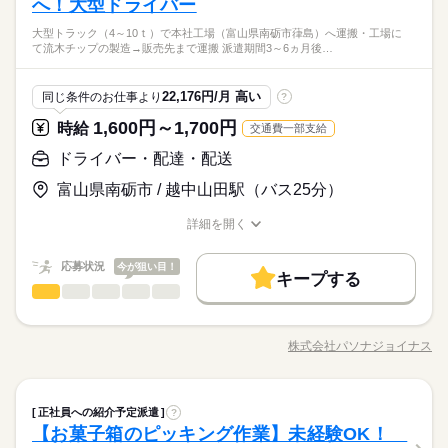
へ！大型ドライバー
大型トラック（4～10ｔ）で本社工場（富山県南砺市葎島）へ運搬・工場に
て流木チップの製造→販売先まで運搬 派遣期間3～6ヵ月後…
22,176円/月 高い
同じ条件のお仕事より
?
1,600円～1,700円
時給
交通費一部支給
ドライバー・配達・配送
富山県南砺市 / 越中山田駅（バス25分）
詳細を開く
職種/応募資格
お仕事の特徴
給与/時間/休日
応募状況
今が狙い目！
キープする
ドライバー・配達・配送
職種
低い
高い
多い年齢層
【関西電力グループで紹介予定派遣！正社員登用前提！】 ～大
型ドライバーのお仕事です～ ・河川ダム（主に関西電力のダム
株式会社パソナジョイナス
男性
女性
男女の割合
職種/応募資格
お仕事の特徴
給与/時間/休日
≪黒部川・庄川≫）に溜まる流木や枯草等を引き上げ、 大型
続きを読む
トラック（4～10ｔ）で本社工場（富山県南砺市葎島）へ運搬 ・
工場にて流木チップの製造→販売先まで運搬
続きを読む
ひとりで
みんなで
仕事の仕方
ドライバー・配達・配送
職種
正社員への紹介予定派遣
低い
?
高い
多い年齢層
運輸関連
業界
【お菓子箱のピッキング作業】未経験OK！
【関西電力グループで紹介予定派遣！正社員登用前提！】 ～大
しずか
にぎやか