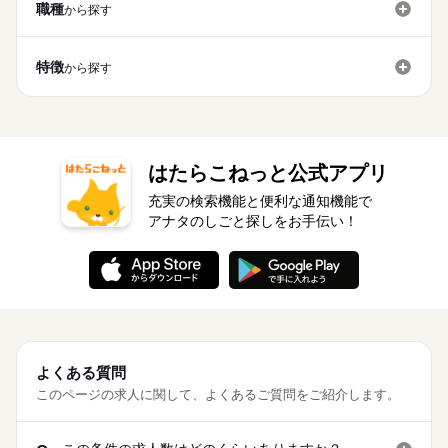
【2】20：00～05：30
職種
※4週で4日以上お休みあり
から探す
ブランクOK
産休・育休
社会保険制度
研修制度
※表記のうち実働8時間です。
働き方・環境
制服あり
禁煙・分煙
バイク自転車
車OK
ブランクOK
産休・育休
社会保険制度
研修制度
特徴
から探す
派遣活躍中
英語不要
休日・休暇
制服あり
禁煙・分煙
バイク自転車
車OK
シフト勤務
派遣活躍中
英語不要
※4週で4日以上お休みあり
はたらこねっと公式アプリ
充実の検索機能と便利な通知機能で
アナタのしごと探しをお手伝い！
よくある質問
このページの求人に関して、よくあるご質問をご紹介します。