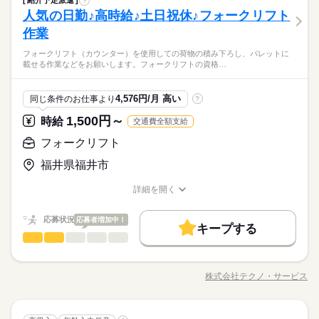
紹介予定派遣
?
8時15分～17時25分（休憩70分）
大手卸売業での物流管理です。 段取り組みと作業者への指示 受
平日週5日/土日休み
研修制度
日払い
バイク自転車
車OK
社員食堂
コは、経済産業省の「リスキリングを通じたキャリアアップ支
残10未満
残20未満
Wワーク可
家庭都合休可
人気の日勤♪高時給♪土日祝休♪フォークリフト
応募資格
注案件の仕様や量、全体の負荷時状況をチェックし、当日分の
援事業」に参画。リスキリングをご希望の方々にプログラムを
男性
女性
男女の割合
働き方・環境
派遣活躍中
ルーティン
英語不要
PC不要
電話なし
残業は月平均5時間程度と少なめ
計画を組み立て、その計画に従い各作業者に作業内容を伝え
作業
【長期休暇】GW、お盆休み、年末年始休み
【このような方にオススメ（歓迎条件）】
提供しています 【仕事番号】A01381307
続きを読む
る。 ・資材の振り分け（紙、ノベルティ） 資材をピッキング
大手企業
ブランクOK
産休・育休
社会保険制度
新規営業経験がある方（2年以上）、印刷業界、ダイレクトメー
【メーカーの物流】【企業紹介】主力業務はノベルティとDMの
フォークリフト（カウンター）を使用しての荷物の積み下ろし、パレットに
し、各作業者の必要な分に振り分け、各作業者に材料を渡す。
続きを読む
ル、ノベルティやグッズ企画等の営業経験がある方大歓迎！！
ひとりで
みんなで
仕事の仕方
研修制度
日払い
バイク自転車
車OK
社員食堂
載せる作業などをお願いします。フォークリフトの資格…
企画製造販売です。現在の取扱商品数は約二千点。全国十二万
・完成品の取りまとめと出荷準備 各作業者から完成品を回収・
土曜 日曜
休日・休暇
業界未経験OK！ 職種未経験OK！
メーカー関連
業界
社超の顧客に専用Webサイトと対面・オンライン営業の二本柱
集約し、出荷するための荷等をお願いします。 ＜ご案内＞アデ
派遣活躍中
ルーティン
英語不要
PC不要
電話なし
平日週5日/土日休み
で幅広い営業を行っています。
コは、経済産業省の「リスキリングを通じたキャリアアップ支
応募資格
4,576円/月 高い
同じ条件のお仕事より
?
援事業」に参画。リスキリングをご希望の方々にプログラムを
時給 1,600円～
給与
【長期休暇】GW、お盆休み、年末年始休み
【このような方にオススメ（歓迎条件）】
提供しています 【仕事番号】A01381307
1,500円～
詳しい募集要項をすべて見る
時給
交通費全額支給
新規営業経験がある方（2年以上）、印刷業界、ダイレクトメー
お仕事の特徴
【メーカーの物流】【企業紹介】主力業務はノベルティとDMの
ル、ノベルティやグッズ企画等の営業経験がある方大歓迎！！
フォークリフト
企画製造販売です。現在の取扱商品数は約二千点。全国十二万
働く人の待遇向上
業界未経験OK！ 職種未経験OK！
3ヵ月以上
期間・時間
社超の顧客に専用Webサイトと対面・オンライン営業の二本柱
応募する
福井県福井市
高収入
で幅広い営業を行っています。
9：15～18：15（実働：8時間） （休憩60分） ※シフト制 ■お仕
詳細を開く
事のポイント■ 人気の紹介予定派遣（正社員）／あなたの営業経
基本特徴
時給 1,600円～
給与
職種/応募資格
お仕事の特徴
給与/時間/休日
詳しい募集要項をすべて見る
験を活かしませんか？入社後はあなたの頑張りを年齢に関係な
紹介予定
未経験OK
新卒・第二
20代活躍
30代活躍
続きを読む
く評価してもらえる体制あり、給与にも直結します。 【企業紹
応募状況
応募者増加中！
キープする
介】 主力業務はノベルティとDMの企画製造販売です。 現在の
40代活躍
正社員登用
続きを読む
働く人の待遇向上
基本特徴
高収入
フォークリフト
職種
3ヵ月以上
期間・時間
男性
女性
取扱商品数は約二千点。 全国十二万社超の顧客に専用Webサイ
男女の割合
応募する
募集条件
紹介予定
未経験OK
新卒・第二
20代活躍
30代活躍
トと対面・オンライン営業の二本柱で幅広い営業を行っていま
フォークリフト（カウンター）を使用しての荷物の積み下ろ
9：15～18：15（実働：8時間） （休憩60分） ※シフト制 ■お仕
す。
し、パレットに載せる作業などをお願いします。 フォークリフ
交通費
1ヵ月以内にスタート
勤務地固定
主婦・主夫
休日・休暇
40代活躍
正社員登用
事のポイント■ 人気の紹介予定派遣（正社員）／あなたの営業経
株式会社テクノ・サービス
ひとりで
みんなで
仕事の仕方
職種/応募資格
お仕事の特徴
給与/時間/休日
トの資格をお持ちでない方も入社後に取得できます。20代・30
募集条件
験を活かしませんか？入社後はあなたの頑張りを年齢に関係な
履歴書不要
WEB登録
WEB選考完結
続きを読む
会社カレンダーに準ずる（土曜日は年6回程度出勤有）
続きを読む
代の方々が活躍中。OJTありで安心です。 ■最長6ヵ月後に正社
く評価してもらえる体制あり、給与にも直結します。 【企業紹
交通費
1ヵ月以内にスタート
勤務地固定
主婦・主夫
員として直雇用予定です。直接雇用後 月給約205000円から■ ●
続きを読む
就業時間・曜日
介】 主力業務はノベルティとDMの企画製造販売です。 現在の
続きを読む
しずか
にぎやか
職場の様子
◆休日交代制