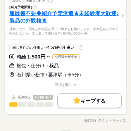
フォークリフト
職種
履歴書不要●車通勤・バイク通勤OK ■有給休暇■社会保険完備■
高収入
年齢入力任意
?
履歴書不要
WEB登録
男性
WEB選考完結
女性
取扱商品数は約二千点。 全国十二万社超の顧客に専用Webサイ
男女の割合
残20以上
シフト勤務
その他
業界
退職金制度■お友達紹介キャンペーン実施中 ■登録方法：履歴書
紹介予定派遣
?
トと対面・オンライン営業の二本柱で幅広い営業を行っていま
就業時間・曜日
働き方・環境
フォークリフト（カウンター）を使用しての荷物の積み下ろ
残20以上
シフト勤務
不要・ご自宅でもできる簡単オンライン登録がオススメ
履歴書不要◆紹介予定派遣★未経験者大歓迎♪
応募資格
す。
働き方・環境
し、パレットに載せる作業などをお願いします。 フォークリフ
休日・休暇
産休・育休
社会保険制度
研修制度
資格支援
ひとりで
みんなで
仕事の仕方
トの資格をお持ちでない方も入社後に取得できます。20代・30
製品の外観検査
フォークリフトの資格をお持ちの方
産休・育休
社会保険制度
研修制度
資格支援
続きを読む
会社カレンダーに準ずる（土曜日は年6回程度出勤有）
代の方々が活躍中。OJTありで安心です。 ■最長6ヵ月後に正社
制服あり
禁煙・分煙
車OK
フリーター、主婦・主夫歓迎
■お友達紹介キャンペーン！デジタルギフト3000円分プレゼント
制服あり
禁煙・分煙
車OK
外観、寸法、硬さを測定器を用いて検査をお願いします。小休憩あり◎気分
員として直雇用予定です。直接雇用後 月給約205000円から■ ●
続きを読む
活かせるスキル
Word
しずか
Excel
にぎやか
職場の様子
◆休日交代制
転換しながら、落ち着いて働けます♪高時給1500円♪先…
（当社規定あり）
履歴書不要●車通勤・バイク通勤OK ■有給休暇■社会保険完備■
活かせるスキル
その他
業界
退職金制度■お友達紹介キャンペーン実施中 ■登録方法：履歴書
時給 1,500円～
給与
不要・ご自宅でもできる簡単オンライン登録がオススメ
Word
Excel
詳しい募集要項をすべて見る
応募資格
4,576円/月 高い
同じ条件のお仕事より
?
◆即払いサービスあり ＼ 働いた分を早めにGET！ ／ 働いた分
お仕事の特徴
フォークリフトの資格をお持ちの方
の給与の一部を、給料日前に受け取れます。 スマホでカンタン
1,500円～
時給
交通費全額支給
働く人の待遇向上
フリーター、主婦・主夫歓迎
申請！ 給料日前にお金が必要な時や、急な出費がある時も安心
■お友達紹介キャンペーン！デジタルギフト3000円分プレゼント
応募する
梱包・仕分け・検品
です。 ※最短5日後から受け取り可能 ※給与は原則【月末締め
高収入
（当社規定あり）
／翌月25日払い】 ※当社規定あり 交通費全額支給
続きを読む
石川県小松市 / 粟津駅（車5分）
基本特徴
時給 1,500円～
給与
詳しい募集要項をすべて見る
紹介予定
新卒・第二
20代活躍
30代活躍
40代活躍
続きを読む
◆即払いサービスあり ＼ 働いた分を早めにGET！ ／ 働いた分
詳細を開く
長期
期間・時間
職種/応募資格
お仕事の特徴
給与/時間/休日
の給与の一部を、給料日前に受け取れます。 スマホでカンタン
50代活躍
働く人の待遇向上
基本特徴
高収入
申請！ 給料日前にお金が必要な時や、急な出費がある時も安心
【1】08：20～17：00
応募状況
応募する
今が狙い目！
募集条件
です。 ※最短5日後から受け取り可能 ※給与は原則【月末締め
キープする
紹介予定
新卒・第二
20代活躍
30代活躍
40代活躍
※表記のうち実働7時間40分です。
梱包・仕分け・検品
職種
／翌月25日払い】 ※当社規定あり 交通費全額支給
続きを読む
男性
女性
男女の割合
交通費
勤務地固定
履歴書不要
WEB登録
50代活躍
外観、寸法、硬さを測定器を用いて検査をお願いします。 小休
募集条件
交通費
勤務地固定
履歴書不要
WEB登録
就業時間・曜日
続きを読む
憩あり◎気分転換しながら、落ち着いて働けます♪高時給1500円
土曜 日曜 祝日
休日・休暇
株式会社テクノ・サービス
ひとりで
みんなで
就業時間・曜日
働き方・環境
仕事の仕方
長期
期間・時間
土日祝休
職種/応募資格
お仕事の特徴
給与/時間/休日
♪先輩スタッフのサポートあり◎少しずつ慣れていける環境で
土日祝休
続きを読む
土日祝（企業カレンダー有り）
す！ ■6ヶ月以内に正社員として直雇用予定です。直接雇用後
ブランクOK
産休・育休
社会保険制度
研修制度
【1】08：20～17：00