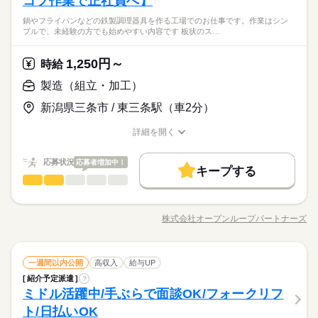
コツ作業で正社員へ】
【必須】 なし 【歓迎】 ■未経験歓迎 ■ジッとしているのが苦手
場の雰囲気や仕事内容を把握したうえで正社員になれます！
大手企業
ブランクOK
社会保険制度
禁煙・分煙
傷や汚れがないか確認。） ↓ 梱包（製品を段ボールに入れ込
＼大手企業のお菓子箱のピッキングや梱包／
な方 ■後々正社員を希望している方
バイク自転車
車OK
英語不要
PC不要
電話なし
鍋やフライパンなどの鉄製調理器具を作る工場でのお仕事です。作業はシン
む。） ↓ 発送（梱包済み段ボールをトラックへ積み込む。） 入
続きを読む
重量物なしで働きやすい♪
バイク自転車
車OK
英語不要
PC不要
電話なし
プルで、未経験の方でも始めやすい内容です 板状のス…
流通・小売関連
業界
土曜 日曜 祝日
休日・休暇
職直後はピッキング作業からスタート。 重量物もなく、簡単な
お仕事で続けやすい！ なお、こちらの求人は【紹介予定派遣】
続きを読む
・土日祝休み（完全週休2日制）
となります。 ◆紹介予定派遣とは◆ 最大で半年間派遣として就
1,250円～
応募資格
時給
お仕事の特徴
・お盆休暇：3日間 ・年末年始休暇：6日間
業し、その後双方の意思が一致した際に正社員となります。 職
★年間休日：127日
【必須】 なし 【歓迎】 ■未経験歓迎 ■ジッとしているのが苦手
基本特徴
製造（組立・加工）
場の雰囲気や仕事内容を把握したうえで正社員になれます！
月給 190,000円～230,000円
給与
＼大手企業のお菓子箱のピッキングや梱包／
な方 ■後々正社員を希望している方
詳しい募集要項をすべて見る
紹介予定
未経験OK
新卒・第二
20代活躍
30代活躍
重量物なしで働きやすい♪
新潟県三条市 / 東三条駅（車2分）
【交通費備考】
正社員登用
交通費補助（上限20,000円）
詳細を開く
続きを読む
職種/応募資格
お仕事の特徴
給与/時間/休日
募集条件
応募する
続きを読む
交通費
勤務地固定
主婦・主夫
履歴書不要
応募状況
基本特徴
応募者増加中！
長期
期間・時間
キープする
月給 190,000円～230,000円
給与
製造（組立・加工）
職種
紹介予定
未経験OK
新卒・第二
詳しい募集要項をすべて見る
20代活躍
30代活躍
就業時間・曜日
日・月・火・水・木
低い
高い
多い年齢層
【交通費備考】
［1］8：00～17：00（休憩60分）
鍋やフライパンなどの鉄製調理器具を作る工場でのお仕事で
平日休み
家庭都合休可
正社員登用
交通費補助（上限20,000円）
［2］8：30～17：30（休憩60分）
す。 作業はシンプルで、未経験の方でも始めやすい内容です。
募集条件
交通費
勤務地固定
主婦・主夫
履歴書不要
株式会社オープンループパートナーズ
男性
女性
男女の割合
働き方・環境
職種/応募資格
お仕事の特徴
給与/時間/休日
・板状のステンレス素材を機械にセット ・ボタンを押してプレ
応募する
続きを読む
就業時間・曜日
働き方・環境
続きを読む
平日休み
家庭都合休可
ス加工 ・成形された製品を取り出す ・所定の場所へ置く ◆上記
ブランクOK
社会保険制度
制服あり
禁煙・分煙
長期
期間・時間
金曜 土曜
休日・休暇
作業を繰り返すだけのシンプル作業 ◆最初は1台の機械からスタ
続きを読む
ブランクOK
社会保険制度
制服あり
禁煙・分煙
ひとりで
みんなで
仕事の仕方
車OK
社員食堂
派遣活躍中
製造（組立・加工）
職種
ートし、慣れたら複数台を担当 ご質問はお気軽にお問合わせく
一週間以内公開
高収入
給与UP
日・月・火・水・木
低い
高い
多い年齢層
年間休日115日
車OK
社員食堂
派遣活躍中
その他
業界
ださい ご応募お待ちしております！
［1］8：00～17：00（休憩60分）
紹介予定派遣
?
鍋やフライパンなどの鉄製調理器具を作る工場でのお仕事で
しずか
にぎやか
ミドル活躍中/手ぶらで面談OK/フォークリフ
［2］8：30～17：30（休憩60分）
応募資格
職場の様子
す。 作業はシンプルで、未経験の方でも始めやすい内容です。
男性
女性
男女の割合
・板状のステンレス素材を機械にセット ・ボタンを押してプレ
ト/日払いOK
プレス工場での勤務経験がある方 男性活躍中 女性活躍中 10代
続きを読む