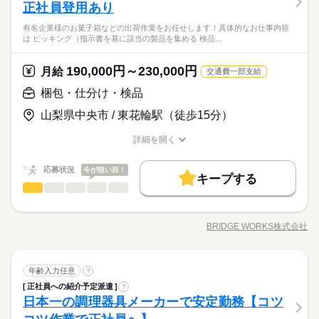
応募資格
職場の様子
型ドライバーのお仕事です～ ・河川ダム（主に関西電力のダム
正社員登用あり
男性
女性
男女の割合
≪黒部川・庄川≫）に溜まる流木や枯草等を引き上げ、 大型
〇大型自動車免許
続きを読む
有名企業様のお菓子箱などの出荷作業をお任せします！具体的なお仕事内容
トラック（4～10ｔ）で本社工場（富山県南砺市葎島）へ運搬 ・
※普通自動車免許（AT不可）を保有されていて、お仕事に興味
は ピッキング（指示書を基に該当の製品を集める 検品…
★派遣期間3～6ヵ月後、正社員登用前提！
工場にて流木チップの製造→販売先まで運搬
続きを読む
お持ちの方はご相談ください！
ひとりで
みんなで
仕事の仕方
★年間休日127日！
運輸関連
業界
★扶養手当等もあり、働きやすさ抜群！
190,000円～230,000円
月給
交通費一部支給
しずか
にぎやか
応募資格
職場の様子
時給 1,600円～1,700円
給与
梱包・仕分け・検品
詳しい募集要項をすべて見る
〇大型自動車免許
※交通費規定内支給（月額上限3万円迄） ※社会保険・雇用保
お仕事の特徴
山梨県中央市 / 東花輪駅（徒歩15分）
※普通自動車免許（AT不可）を保有されていて、お仕事に興味
険：就業初日より加入あり 【月収例】★月21日勤務頂いた場合
★派遣期間3～6ヵ月後、正社員登用前提！
働く人の待遇向上
お持ちの方はご相談ください！
時給1600～1700円×7.5ｈ×21日＝252,000～267,750円 kkw_bcov
★年間休日127日！
応募する
詳細を開く
2106
高収入
給与UP
★扶養手当等もあり、働きやすさ抜群！
職種/応募資格
お仕事の特徴
給与/時間/休日
続きを読む
基本特徴
時給 1,600円～1,700円
給与
応募状況
今が狙い目！
詳しい募集要項をすべて見る
キープする
紹介予定
未経験OK
新卒・第二
30代活躍
40代活躍
続きを読む
梱包・仕分け・検品
※交通費規定内支給（月額上限3万円迄） ※社会保険・雇用保
職種
ひとりで
みんなで
仕事の仕方
長期
期間・時間
険：就業初日より加入あり 【月収例】★月21日勤務頂いた場合
募集条件
働く人の待遇向上
有名企業様のお菓子箱などの出荷作業をお任せします！ 具体的
基本特徴
高収入
給与UP
時給1600～1700円×7.5ｈ×21日＝252,000～267,750円 kkw_bcov
8：30～17：00※残業：平均20H程度/月
なお仕事内容は... ピッキング（指示書を基に該当の製品を集め
応募する
勤務先公開
交通費
即日スタート
勤務地固定
2106
BRIDGE WORKS株式会社
紹介予定
未経験OK
新卒・第二
30代活躍
40代活躍
しずか
にぎやか
職場の様子
（休憩60分／実働7.5時間）
職種/応募資格
お仕事の特徴
給与/時間/休日
る。） ↓ 検品（集めた製品の品番や数量などが合っているか。
続きを読む
募集条件
WEB登録
傷や汚れがないか確認。） ↓ 梱包（製品を段ボールに入れ込
む。） ↓ 発送（梱包済み段ボールをトラックへ積み込む。） 入
続きを読む
勤務先公開
交通費
即日スタート
勤務地固定
就業時間・曜日
続きを読む
梱包・仕分け・検品
流通・小売関連
業界
職種
土曜 日曜 祝日
休日・休暇
職直後はピッキング作業からスタート。 重量物もなく、簡単な
年齢入力任意
?
ひとりで
みんなで
仕事の仕方
WEB登録
長期
期間・時間
お仕事で続けやすい！ なお、こちらの求人は【紹介予定派遣】
残20未満
土日祝休
正社員への紹介予定派遣
?
有名企業様のお菓子箱などの出荷作業をお任せします！ 具体的
・土日祝休み（完全週休2日制）
就業時間・曜日
働き方・環境
残20未満
土日祝休
となります。 ◆紹介予定派遣とは◆ 最大で半年間派遣として就
日本一の調理器具メーカーで安定勤務【コツ
8：30～17：00※残業：平均20H程度/月
応募資格
なお仕事内容は... ピッキング（指示書を基に該当の製品を集め
・お盆休暇：3日間 ・年末年始休暇：6日間
働き方・環境
業し、その後双方の意思が一致した際に正社員となります。 職
しずか
にぎやか
職場の様子
（休憩60分／実働7.5時間）
大手企業
ブランクOK
社会保険制度
禁煙・分煙
る。） ↓ 検品（集めた製品の品番や数量などが合っているか。
★年間休日：127日