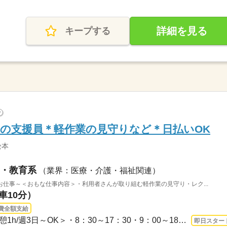
詳細を見る
キープする
?
の支援員＊軽作業の見守りなど＊日払いOK
松本
・教育系
（業界：医療・介護・福祉関連）
仕事～＜おもな仕事内容＞・利用者さんが取り組む軽作業の見守り・レク...
車10分）
費全額支給
長期 即日〜 / ＜シフト制/休憩1h/週3日～OK＞・8：30～17：30・9：00～18：00・10：0...
即日スター