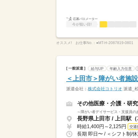
応募バロメーター
今が狙い目!
オススメ!
お仕事No.：
●MT-H-2087819-0801
[ 一般派遣 ]
給与UP
年齢入力任意
＜上田市＞障がい者施設
派遣会社：
株式会社コトリオ
派遣_
その他医療・介護・研究
～障がい者デイサービス・支援員のお
長野県上田市 / 上田駅（
時給1,400円～2,125円
交通