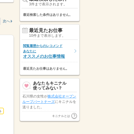
3件まで表示されます。
最近検索した条件はありません。
次へ
最近見たお仕事
10件まで表示します。
閲覧履歴からのレコメンド
あなたに
オススメのお仕事情報
最近見たお仕事はありません。
あなたもキニナル
使ってみない？
石川県の女性が
株式会社オープン
ループパートナーズ
にキニナルを
送りました。
ト
山梨県の男性が
株式会社スタッフ
キニナルとは
サービス ＩＴソリューション
ブ…
にキニナルを送りました。