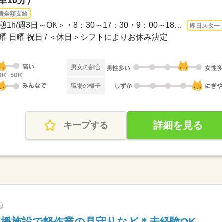
車10分）
費全額支給
長期 即日〜 / ＜シフト制/休憩1h/週3日～OK＞・8：30～17：30・9：00～18：00・10：0...
即日スター
土曜 日曜 祝日 / ＜休日＞シフトによりお休み決定
男女の割合
職場の様子
詳細を見る
キープする
?
援施設で軽作業の見守りなど＊未経験OK