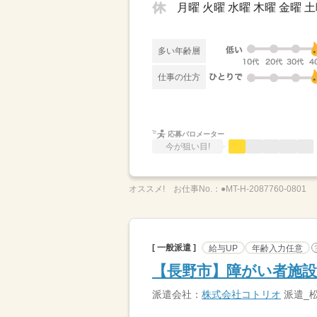
月曜 火曜 水曜 木曜 金曜 
多い年齢層
仕事の仕方
応募バロメーター
今が狙い目!
オススメ!
お仕事No.：
●MT-H-2087760-0801
[ 一般派遣 ]
給与UP
年齢入力任意
【長野市】障がい者施設S
派遣会社：
株式会社コトリオ
派遣_