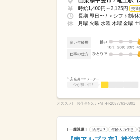
山梨県甲斐市 / 竜王駅（
時給1,400円～2,125円
交通
月曜 火曜 水曜 木曜 金曜 
多い年齢層
仕事の仕方
応募バロメーター
今が狙い目!
オススメ!
お仕事No.：
●MT-H-2087763-0801
[ 一般派遣 ]
給与UP
年齢入力任意
【南アルプス市】就労支