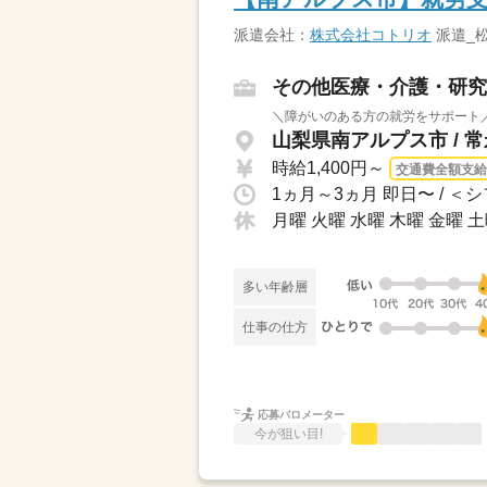
派遣会社：
株式会社コトリオ
派遣_
その他医療・介護・研究
＼障がいのある方の就労をサポート／
山梨県南アルプス市 / 
時給1,400円～
交通費全額支給
月曜 火曜 水曜 木曜 金曜 土
多い年齢層
仕事の仕方
応募バロメーター
今が狙い目!