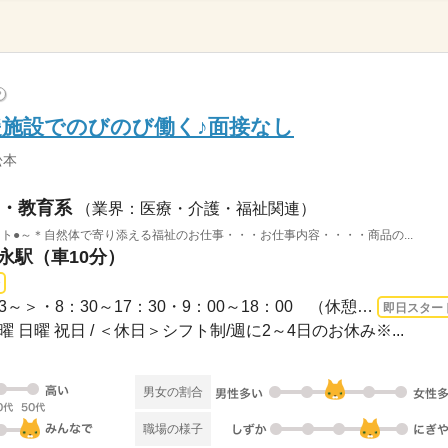
?
施設でのびのび働く♪面接なし
松本
・教育系
（業界：医療・介護・福祉関連）
ト●～＊自然体で寄り添える福祉のお仕事・・・お仕事内容・・・・商品の...
常永駅（車10分）
長期 即日〜 / ＜シフト制/週3～＞・8：30～17：30・9：00～18：00 （休憩1h、残業な...
即日スター
曜 日曜 祝日 / ＜休日＞シフト制/週に2～4日のお休み※...
男女の割合
職場の様子