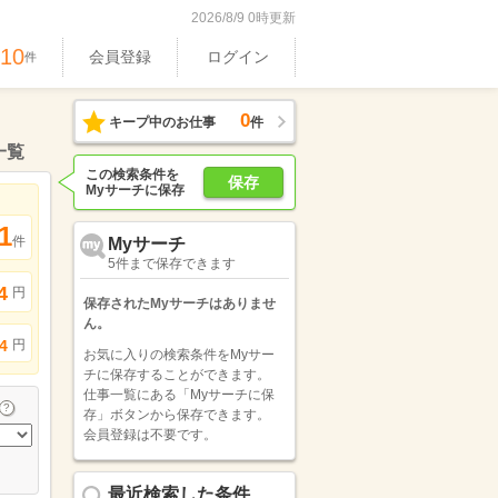
2026/8/9 0時更新
610
会員登録
ログイン
件
0
キープ中のお仕事
件
一覧
この検索条件を
保存
Myサーチに保存
1
件
Myサーチ
5件まで保存できます
4
円
保存されたMyサーチはありませ
ん。
円
4
お気に入りの検索条件をMyサー
チに保存することができます。
仕事一覧にある「Myサーチに保
存」ボタンから保存できます。
会員登録は不要です。
最近検索した条件