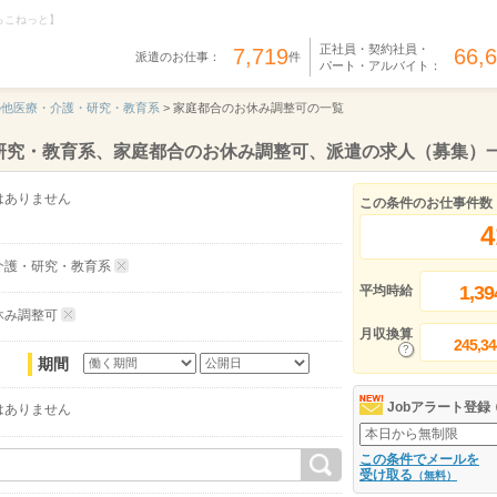
らこねっと】
正社員・契約社員・
7,719
66,
派遣のお仕事：
件
パート・アルバイト：
の他医療・介護・研究・教育系
>
家庭都合のお休み調整可の一覧
研究・教育系、家庭都合のお休み調整可、派遣の求人（募集）
はありません
この条件のお仕事件数
4
介護・研究・教育系
1,39
平均時給
休み調整可
月収換算
245,34
期間
Jobアラート登録
はありません
この条件でメールを
受け取る
（無料）