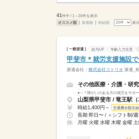
41
件中 / 1～20件を表示
表
オススメ順
新着順
時給順
[ 一般派遣 ]
給与UP
年齢入力任意
甲斐市＊就労支援施設で
派遣会社：
株式会社コトリオ
派遣_
その他医療・介護・研究
●～＊障がいのある方の就労をサポー
山梨県甲斐市 / 竜王駅（
時給1,400円～
交通費全額支給
月曜 火曜 水曜 木曜 金曜 土