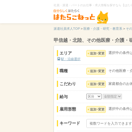
社員・派遣・パートのお仕事・求人情報を探すなら【はた
派遣社員求人TOP
>
医療・介護・研究・教育系
>
そ
甲信越・北陸、その他医療・介護・
エリア
選択中の条件
追加･変更
駅・沿線選択
職種
その他医療・
追加･変更
こだわり
家庭都合のお
追加･変更
給与
雇用形態
選択中の条件
追加･変更
キーワード