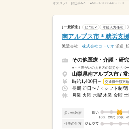
オススメ!
お仕事No.：
●MT-H-2088448-0801
[ 一般派遣 ]
給与UP
年齢入力任意
南アルプス市＊就労支援
派遣会社：
株式会社コトリオ
派遣_
その他医療・介護・研究
●～＊障がいのある方の就労をサポー
山梨県南アルプス市 / 
時給1,400円～
交通費全額支給
月曜 火曜 水曜 木曜 金曜 土
多い年齢層
仕事の仕方