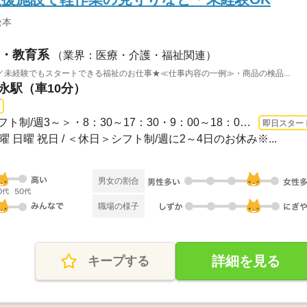
松本
・教育系
（業界：医療・介護・福祉関連）
未経験でもスタートできる福祉のお仕事★≪仕事内容の一例≫・商品の検品...
常永駅（車10分）
1ヵ月～3ヵ月 即日〜 / ＜シフト制/週3～＞・8：30～17：30・9：00～18：00 （休憩1h...
即日スター
曜 日曜 祝日 / ＜休日＞シフト制/週に2～4日のお休み※...
男女の割合
職場の様子
詳細を見る
キープする