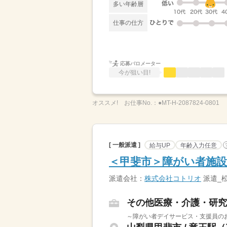
多い年齢層
仕事の仕方
応募バロメーター
今が狙い目!
オススメ!
お仕事No.：
●MT-H-2087824-0801
[ 一般派遣 ]
給与UP
年齢入力任意
＜甲斐市＞障がい者施設
派遣会社：
株式会社コトリオ
派遣_
その他医療・介護・研究
～障がい者デイサービス・支援員のお