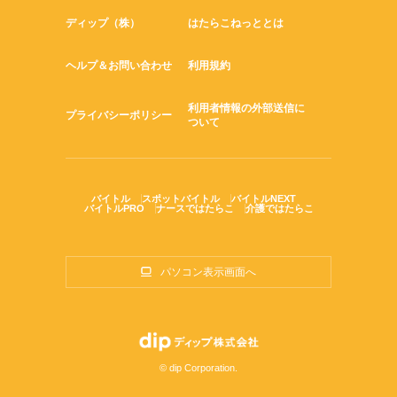
ディップ（株）
はたらこねっととは
ヘルプ＆お問い合わせ
利用規約
利用者情報の外部送信に
プライバシーポリシー
ついて
バイトル
スポットバイトル
バイトルNEXT
バイトルPRO
ナースではたらこ
介護ではたらこ
パソコン表示画面へ
© dip Corporation.