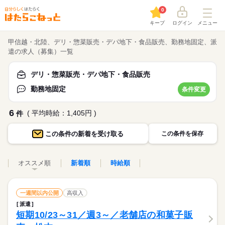
0
キープ
ログイン
メニュー
甲信越・北陸、デリ・惣菜販売・デパ地下・食品販売、勤務地固定、派
遣の求人（募集）一覧
デリ・惣菜販売・デパ地下・食品販売
勤務地固定
条件変更
6
( 平均時給：1,405円 )
件
この条件の
新着を受け取る
この条件を保存
オススメ順
新着順
時給順
一週間以内公開
高収入
派遣
短期10/23～31／週3～／老舗店の和菓子販