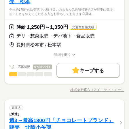
売 松本
全国約170件の販売店でお取り扱いのある人気老舗和菓子店が催事に登場！
おいしさを伝えてくださる方をお待ちしております◎具体…
1,250円～1,350円
時給
交通費全額支給
デリ・惣菜販売・デパ地下・食品販売
長野県松本市 / 松本駅
詳細を開く
職種/応募資格
お仕事の特徴
給与/時間/休日
応募状況
今が狙い目！
キープする
デリ・惣菜販売・デパ地下・食品販売
職種
男性
女性
男女の割合
全国約170件の販売店でお取り扱いのある人気老舗和菓子店が催
事に登場！ おいしさを伝えてくださる方をお待ちしております
株式会社iDA（アイ・ディ・エー）
ひとりで
みんなで
仕事の仕方
職種/応募資格
お仕事の特徴
給与/時間/休日
◎ 具体的には・・・ ・和菓子の接客販売（まんじゅう・ようか
続きを読む
ん・プリンなど） ・レジ、おつつみ ・品出し ・清掃 お声がけ
やレジ中心となりますので難しい業務はありません！ 店舗：MI
続きを読む
しずか
にぎやか
職場の様子
デリ・惣菜販売・デパ地下・食品販売
職種
DORI松本店 期間：10/23～31 初日（10/23）に業務に関するレ
高収入
男性
女性
男女の割合
その他
業界
クチャー実施予定 服装：三角巾、エプロンの貸与※その他私服
派遣
全国約170件の販売店でお取り扱いのある人気老舗和菓子店が催
ポイント ・期間中6日前後の勤務でOK ・安心の老舗和菓子店の
週3～最高1800円「チョコレートブランド」
応募資格
事に登場！ おいしさを伝えてくださる方をお待ちしております
お仕事 ・履歴書不要でスピード採用 ・iDAでの登録だけで採用
ひとりで
みんなで
仕事の仕方
◎ 具体的には・・・ ・和菓子の接客販売（まんじゅう・ようか
販売 北陸小矢部
・なにかしらの接客経験やレジ対応経験がある方（年数や雇用
の可能性あり
続きを読む