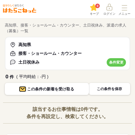
0
キープ
ログイン
メニュー
高知県、接客・ショールーム・カウンター、土日祝休み、派遣の求人
（募集）一覧
高知県
接客・ショールーム・カウンター
土日祝休み
条件変更
0
( 平均時給：-円 )
件
この条件の
新着を受け取る
この条件を保存
該当するお仕事情報は0件です。
条件を再設定し、検索してください。