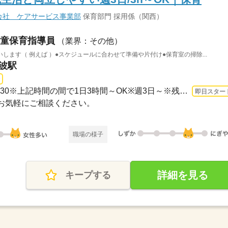
会社 ケアサービス事業部
保育部門 採用係（関西）
童保育指導員
（業界：その他）
ます（ 例えば ）●スケジュールに合わせて準備や片付け●保育室の掃除...
難波駅
長期 即日〜 / 07：00～20：30※上記時間の間で1日3時間～OK※週3日～※残業はほとんどあ...
即日スター
お気軽にご相談ください。
職場の様子
詳細を見る
キープする