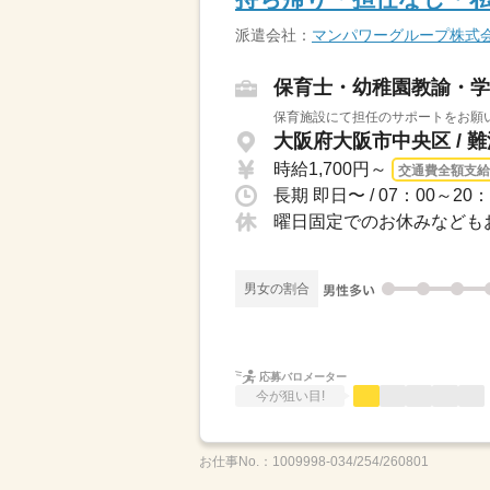
派遣会社：
マンパワーグループ株式
保育士・幼稚園教諭・学
保育施設にて担任のサポートをお願いし
大阪府大阪市中央区 / 
時給1,700円～
交通費全額支給
曜日固定でのお休みなども
男女の割合
応募バロメーター
今が狙い目!
お仕事No.：
1009998-034/254/260801