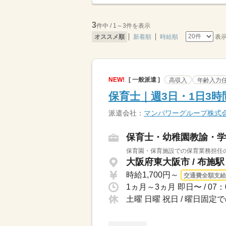
3
件中 / 1～3件を表示
表
オススメ順
新着順
時給順
NEW!
[ 一般派遣 ]
高収入
年齢入力
保育士｜週3日・1日3
派遣会社：
マンパワーグループ株式
保育士・幼稚園教諭・学
保育園・保育施設での保育業務担任の
大阪府東大阪市 / 布施駅
時給1,700円～
交通費全額支給
土曜 日曜 祝日 / 曜日