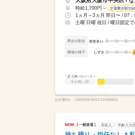
大阪府大阪市中央区 / 
時給1,700円～
交通費全額支給
土曜 日曜 祝日 / 曜日
男女の割合
職場の様子
応募バロメーター
今が狙い目!
お仕事No.：
1009998-002/214/260801
NEW!
[ 一般派遣 ]
高収入
年齢入力
持ち帰り・担任なし＊私