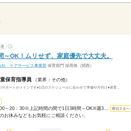
示
任意
?
時間～OK！ムリせず、家庭優先で大丈夫。
会社 ケアサービス事業部
保育部門 採用係（関西）
童保育指導員
（業界：その他）
サポートがメインです●1日のスケジュールに合わせて準備や片付け●保育...
1ヵ月～3ヵ月 即日〜 / 07：00～20：30※上記時間の間で1日3時間～OK※週3日～※残業はほ...
即日スター
固定でのお休みなどもお気軽にご相談ください。