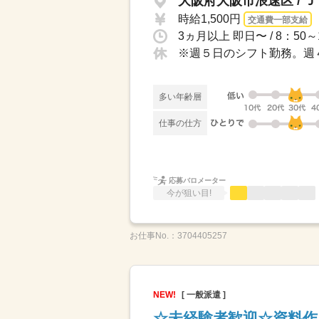
大阪府大阪市浪速区 / 
時給1,500円
交通費一部支給
※週５日のシフト勤務。週
多い年齢層
仕事の仕方
応募バロメーター
今が狙い目!
お仕事No.：
3704405257
NEW!
[ 一般派遣 ]
☆未経験者歓迎☆資料作