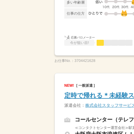
多い年齢層
仕事の仕方
応募バロメーター
今が狙い目!
お仕事No.：
3704421628
NEW!
[ 一般派遣 ]
定時で帰れる＊未経験ス
派遣会社：
株式会社スタッフサービ
コールセンター（テレフ
≪コンタクトセンター運営会社≫駅直