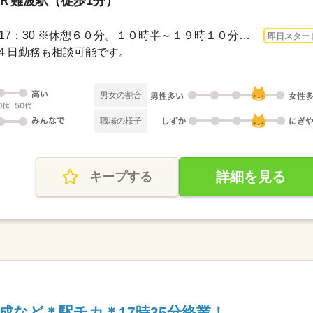
ＪＲ難波駅（徒歩1分）
3ヵ月以上 即日〜 / 8：50～17：30 ※休憩６０分。１０時半～１９時１０分の勤務もあり...
即日スター
４日勤務も相談可能です。
男女の割合
職場の様子
詳細を見る
キープする
成など＊駅チカ＊17時35分終業！