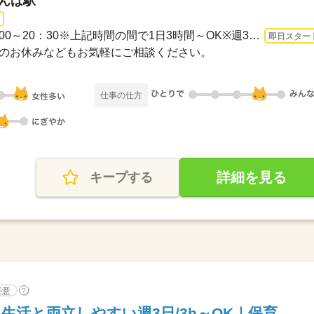
なんば駅
1ヵ月～3ヵ月 即日〜 / 07：00～20：30※上記時間の間で1日3時間～OK※週3日～※残業はほ...
即日スター
固定でのお休みなどもお気軽にご相談ください。
仕事の仕方
詳細を見る
キープする
任意
?
生活と両立しやすい週3日/3h～OK｜保育