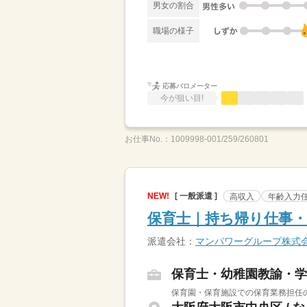
男女の割合
職場の様子
応募バロメーター
今が狙い目!
お仕事No.：
1009998-001/259/260801
NEW!
[ 一般派遣 ]
高収入
年齢入力
保育士｜持ち帰り仕事・
派遣会社：
マンパワーグループ株式
保育士・幼稚園教諭・学
保育園・保育施設での保育業務担任の