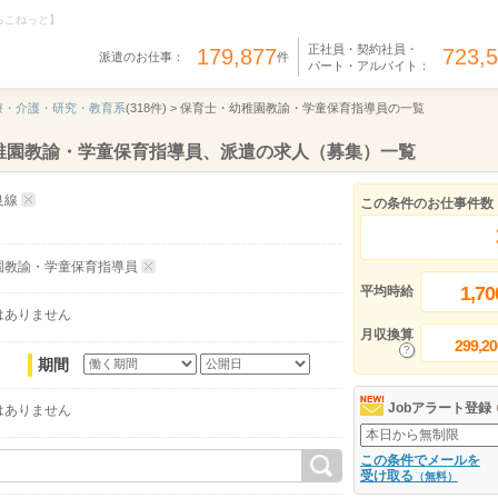
らこねっと】
正社員・契約社員・
179,877
723,
派遣のお仕事：
件
パート・アルバイト：
療・介護・研究・教育系
(318件) >
保育士・幼稚園教諭・学童保育指導員の一覧
稚園教諭・学童保育指導員、派遣の求人（募集）一覧
良線
この条件のお仕事件数
園教諭・学童保育指導員
1,70
平均時給
はありません
月収換算
299,20
期間
Jobアラート登録
はありません
この条件でメールを
受け取る
（無料）