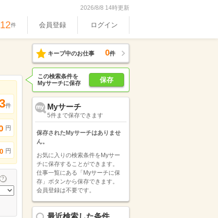
2026/8/8 14時更新
512
会員登録
ログイン
件
0
キープ中のお仕事
件
この検索条件を
保存
Myサーチに保存
3
件
Myサーチ
5件まで保存できます
0
円
保存されたMyサーチはありませ
ん。
円
0
お気に入りの検索条件をMyサー
チに保存することができます。
仕事一覧にある「Myサーチに保
存」ボタンから保存できます。
会員登録は不要です。
最近検索した条件