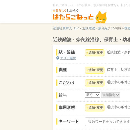
社員・派遣・パートのお仕事・求人情報を探すなら【はた
派遣社員求人TOP
>
近鉄難波・奈良線
(1,358件) >
医
近鉄難波・奈良線沿線、保育士・幼
駅・沿線
近鉄難波・奈
追加･変更
エリア選択
職種
保育士・幼稚
追加･変更
こだわり
選択中の条件
追加･変更
給与
雇用形態
選択中の条件
追加･変更
キーワード