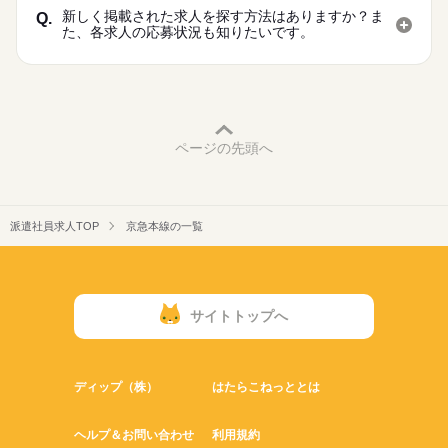
新しく掲載された求人を探す方法はありますか？ま
Q.
た、各求人の応募状況も知りたいです。
ページの先頭へ
派遣社員求人TOP
京急本線の一覧
サイトトップへ
ディップ（株）
はたらこねっととは
ヘルプ＆お問い合わせ
利用規約