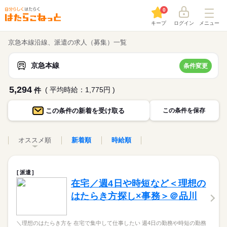
0
キープ
ログイン
メニュー
京急本線沿線、派遣の求人（募集）一覧
京急本線
条件変更
5,294
( 平均時給：1,775円 )
件
この条件の
新着を受け取る
この条件を保存
オススメ順
新着順
時給順
派遣
在宅／週4日や時短など＜理想の
はたらき方探し×事務＞＠品川
＼理想のはたらき方を 在宅で集中して仕事したい 週4日の勤務や時短の勤務