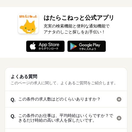
●希望のお休みをご相談ください！
●家庭などの事情によるお休み調整OK
はたらこねっと公式アプリ
「土日休み」「扶養内」など
希望に合わせてお仕事をご紹介します。
充実の検索機能と便利な通知機能で
アナタのしごと探しをお手伝い！
よくある質問
このページの求人に関して、よくあるご質問をご紹介します。
この条件の求人数はどのくらいありますか？
Q.
この条件のお仕事は、平均時給はいくらですか？で
Q.
きるだけ時給の高い求人を探したいです。