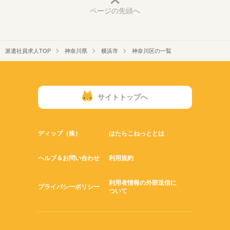
ページの先頭へ
派遣社員求人TOP
神奈川県
横浜市
神奈川区の一覧
サイトトップへ
ディップ（株）
はたらこねっととは
ヘルプ＆お問い合わせ
利用規約
利用者情報の外部送信に
プライバシーポリシー
ついて