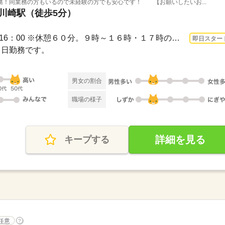
務！同業務の方もいるので未経験の方でも安心です！ 【お願いしたいお...
 川崎駅（徒歩5分）
3ヵ月以上 即日〜 / 9：30～16：00 ※休憩６０分。９時～１６時・１７時の勤務も相談可...
即日スター
週４日勤務です。
男女の割合
職場の様子
詳細を見る
キープする
任意
?