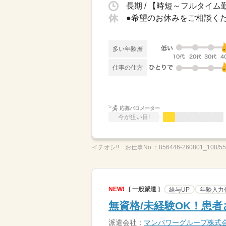
長期 / 【時短～フルタイム勤
多い年齢層
仕事の仕方
応募バロメーター
今が狙い目!
イチオシ!!
お仕事No.：
856446-260801_108/5
NEW!
[ 一般派遣 ]
給与UP
年齢入力
無資格/未経験OK！患者
派遣会社：
マンパワーグループ株式