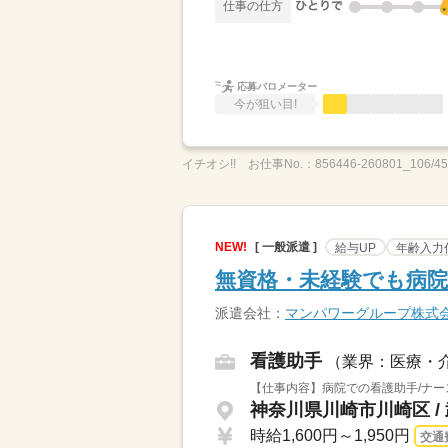
仕事の仕方
応募バロメーター
今が狙い目!
イチオシ!!
お仕事No.：
856446-260801_106/4
NEW!
[ 一般派遣 ]
給与UP
年齢入力
無資格・未経験でも病院
派遣会社：
マンパワーグループ株式
看護助手
（業界：医療・
【仕事内容】病院での看護助手/ナー
神奈川県川崎市川崎区 /
時給1,600円～1,950円
交通