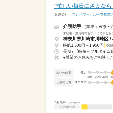
”忙しい毎日にさよなら！
派遣会社：
マンパワーグループ株式
介護助手
（業界：医療・
未経験・無資格でもすぐにできるお仕
神奈川県川崎市川崎区 /
時給1,600円～1,950円
交通
長期 / 【時短～フルタイム勤
多い年齢層
仕事の仕方
応募バロメーター
今が狙い目!