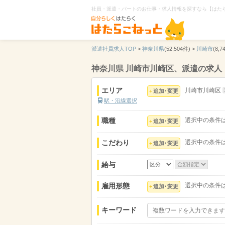
社員・派遣・パートのお仕事・求人情報を探すなら【はた
派遣社員求人TOP
>
神奈川県
(52,504件) >
川崎市
(8,7
神奈川県 川崎市川崎区、派遣の求人
エリア
川崎市川崎区
追加･変更
駅・沿線選択
職種
選択中の条件
追加･変更
こだわり
選択中の条件
追加･変更
給与
雇用形態
選択中の条件
追加･変更
キーワード