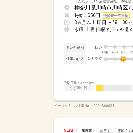
《人気ラーメン店運営会社》本社勤
神奈川県川崎市川崎区 /
時給1,650円
交通費一部支給
水曜 土曜 日曜 祝日 / ※
多い年齢層
仕事の仕方
応募バロメーター
今が狙い目!
イチオシ!!
お仕事No.：
2504390634
NEW!
[ 一般派遣 ]
給与UP
年齢入力