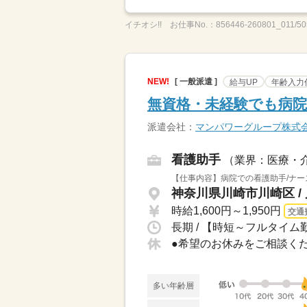
イチオシ!!
お仕事No.：
856446-260801_011/50
NEW!
[ 一般派遣 ]
給与UP
年齢入力
無資格・未経験でも病院
派遣会社：
マンパワーグループ株式
看護助手
（業界：医療・
【仕事内容】病院での看護助手/ナー
神奈川県川崎市川崎区 /
時給1,600円～1,950円
交通
長期 / 【時短～フルタイム勤
多い年齢層