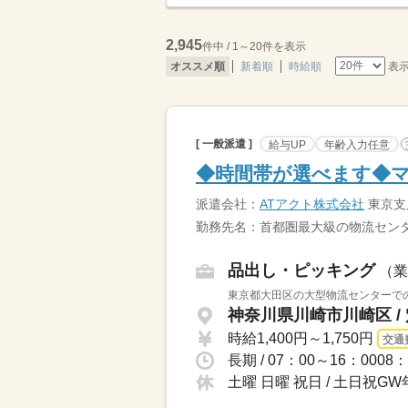
2,945
件中 / 1～20件を表示
表
オススメ順
新着順
時給順
[ 一般派遣 ]
給与UP
年齢入力任意
◆時間帯が選べます◆
派遣会社：
ATアクト株式会社
東京支店
勤務先名：首都圏最大級の物流セン
品出し・ピッキング
（業
東京都大田区の大型物流センターでの
神奈川県川崎市川崎区 /
時給1,400円～1,750円
交通
土曜 日曜 祝日 / 土日祝