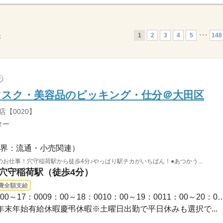
1
2
3
4
5
･･･
148
示
?
マスク・美容品のピッキング・仕分＠大田区
【0020】
ター
界：流通・小売関連）
お仕事！穴守稲荷駅から徒歩4分♪やっぱり駅チカがいちばん！●あつかう...
 穴守稲荷駅（徒歩4分）
費全額支給
長期 / 07：00～16：0008：00～17：0009：00～18：0010：00～
GW年末年始有給休暇慶弔休暇※土曜日出勤で平日休みも選択で...