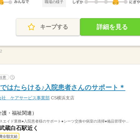
職場の様子
詳細を見る
キープする
52
任意
?
ではたらける♪入院患者さんのサポート＊
会社 ケアサービス事業部
CS横浜支店
介護・福祉関連）
スエイド業務●入院患者様のサポート●シーツ交換や病室の清掃●備品管理や...
 武蔵白石駅近く
費全額支給