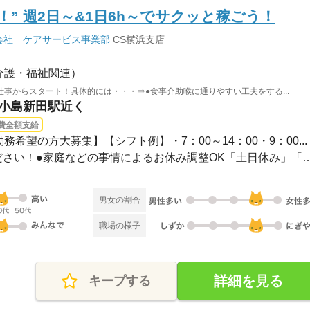
” 週2日～&1日6h～でサクッと稼ごう！
会社 ケアサービス事業部
CS横浜支店
介護・福祉関連）
事からスタート！具体的には・・・⇒●食事介助喉に通りやすい工夫をする...
 小島新田駅近く
費全額支給
務希望の方大募集】【シフト例】・7：00～14：00・9：00...
●希望のお休みをご相談ください！●家庭などの事情によるお休み
男女の割合
職場の様子
詳細を見る
キープする