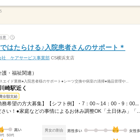
5
任意
?
ではたらける♪入院患者さんのサポート＊
会社 ケアサービス事業部
CS横浜支店
介護・福祉関連）
スエイド業務●入院患者様のサポート●シーツ交換や病室の清掃●備品管理や...
 川崎駅近く
費全額支給
務希望の方大募集】【シフト例】・7：00～14：00・9：00...
●希望のお休みをご相談ください！●家庭などの事情によるお休み
男女の割合