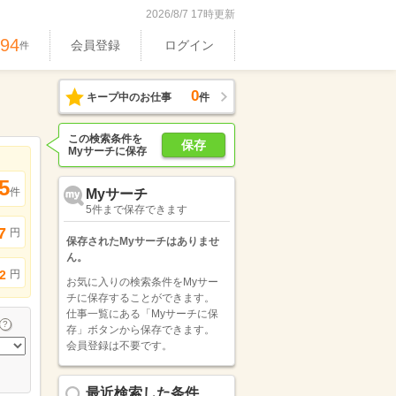
2026/8/7 17時更新
994
会員登録
ログイン
件
0
キープ中のお仕事
件
この検索条件を
保存
Myサーチに保存
5
件
Myサーチ
5件まで保存できます
7
円
保存されたMyサーチはありませ
ん。
円
2
お気に入りの検索条件をMyサー
チに保存することができます。
仕事一覧にある「Myサーチに保
存」ボタンから保存できます。
会員登録は不要です。
最近検索した条件