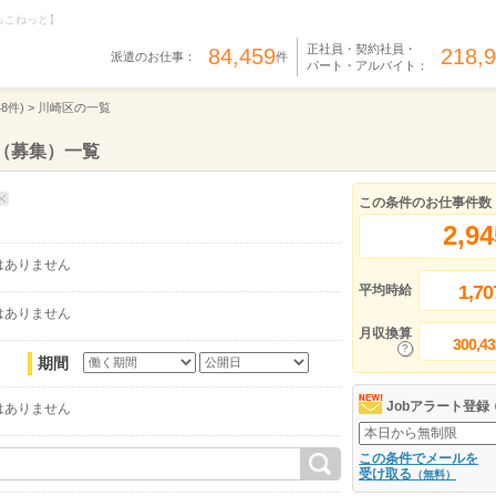
らこねっと】
正社員・契約社員・
84,459
218,
派遣のお仕事：
件
パート・アルバイト：
48件) >
川崎区の一覧
（募集）一覧
この条件のお仕事件数
2,94
はありません
1,70
平均時給
はありません
月収換算
300,43
期間
Jobアラート登録
はありません
この条件でメールを
受け取る
（無料）