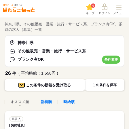
0
キープ
ログイン
メニュー
神奈川県、その他販売・営業・旅行・サービス系、ブランク有OK、派
遣の求人（募集）一覧
神奈川県
その他販売・営業・旅行・サービス系
ブランク有OK
条件変更
26
( 平均時給：1,558円 )
件
この条件の
新着を受け取る
この条件を保存
オススメ順
新着順
時給順
高収入
契約社員