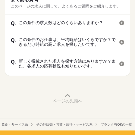
このページの求人に関して、よくあるご質問をご紹介します。
この条件の求人数はどのくらいありますか？
Q.
この条件のお仕事は、平均時給はいくらですか？で
Q.
きるだけ時給の高い求人を探したいです。
新しく掲載された求人を探す方法はありますか？ま
Q.
た、各求人の応募状況も知りたいです。
ページの先頭へ
・飲食・サービス系
その他販売・営業・旅行・サービス系
ブランク有OKの一覧