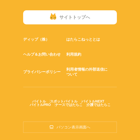
サイトトップへ
ディップ（株）
はたらこねっととは
ヘルプ＆お問い合わせ
利用規約
利用者情報の外部送信に
プライバシーポリシー
ついて
バイトル
スポットバイトル
バイトルNEXT
バイトルPRO
ナースではたらこ
介護ではたらこ
パソコン表示画面へ