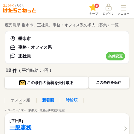
0
キープ
ログイン
メニュー
鹿児島県 垂水市、正社員、事務・オフィス系の求人（募集）一覧
垂水市
事務・オフィス系
正社員
条件変更
12
( 平均時給：-円 )
件
この条件の
新着を受け取る
この条件を保存
オススメ順
新着順
時給順
ハローワーク求人（掲載元：鹿屋公共職業安定所）
正社員
一般事務