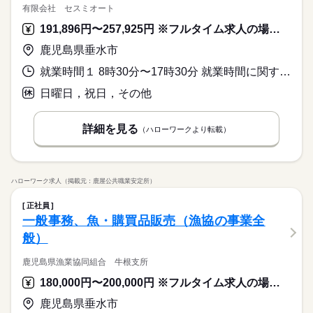
有限会社 セスミオート
191,896円〜257,925円 ※フルタイム求人の場合は月額（換算額）、パート求人の場合は時間額を表示しています。
鹿児島県垂水市
就業時間１ 8時30分〜17時30分 就業時間に関する特記事項 ＊朝礼があるため、出勤時間８：２０～（時間外労働扱い）
日曜日，祝日，その他
詳細を見る
（ハローワークより転載）
ハローワーク求人（掲載元：鹿屋公共職業安定所）
正社員
一般事務、魚・購買品販売（漁協の事業全
般）
鹿児島県漁業協同組合 牛根支所
180,000円〜200,000円 ※フルタイム求人の場合は月額（換算額）、パート求人の場合は時間額を表示しています。
鹿児島県垂水市