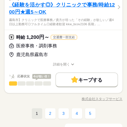
【経験を活かして医療事務★】 業界最大級のお仕事量だから あ
勤務時間
休日・休暇
医療・介護・福祉関連
《経験を活かす◎》クリニックで事務/時給12
応募資格
業界
お仕事の特徴
なたにピッタリのお仕事が見つかる★ ◇お仕事内容◇ 病院やク
08：30～17：30
リニック、介護施設での 事務作業をお願いします！ ▼ 具体的に
シフト制：週休2日産休、育休取得実績あり※会社カレンダーに
00円★週5～OK
◆ブランクOK！
働く人の待遇向上
は ▼ ＊ 医療費の計算 ＊ PCへのデータ入力作業 ＊ 受付対応 な
よる
◆経験者優遇！
給与UP
食事休憩、12：00～12：50、その他休憩、15：00～15：10
霧島市】クリニックで医療事務／貴方が培った「その経験」が欲しい／週4
どをお願いします！ 「家の近くで働きたい」「スキマ時間を生
続きを読む
◆フリーター歓迎！
日以上勤務可◎フルタイム◎経験者歓迎 kkw_bcov2106 長期」…
かしたい」 など、あなたの希望を教えて下さいね◎
◆主婦・主夫歓迎！
【霧島市受付医療事務】資格不問・少しのレセプト請求経験者
基本特徴
の募集です☆レセプト業務の経験積めます
20代活躍
30代活躍
40代活躍
休日・休暇
続きを読む
1,200円～
応募資格
時給
交通費一部支給
時給 1,200円～1,250円
給与
シフト制：週休2日産休、育休取得実績あり※会社カレンダーに
募集条件
◆ブランクOK！
医療事務・調剤事務
詳しい募集要項をすべて見る
よる
◆経験者優遇！
kkw_bcov2106
交通費
主婦・主夫
WEB登録
鹿児島県霧島市
◆フリーター歓迎！
働く人の待遇向上
基本特徴
給与UP
就業時間・曜日
◆主婦・主夫歓迎！
募集条件
20代活躍
30代活躍
応募する
40代活躍
詳細を開く
週4日
土日祝休
長期
期間・時間
職種/応募資格
お仕事の特徴
給与/時間/休日
就業時間・曜日
交通費
主婦・主夫
WEB登録
08：30～17：30
働き方・環境
時給 1,200円～1,250円
給与
働き方・環境
応募状況
今が狙い目！
週4日
土日祝休
詳しい募集要項をすべて見る
キープする
続きを読む
ブランクOK
社会保険制度
資格支援
制服あり
医療事務・調剤事務
医療・介護・福祉関連
kkw_bcov2106
業界
職種
ブランクOK
社会保険制度
資格支援
制服あり
禁煙・分煙
車OK
土曜 日曜 祝日
休日・休暇
【経験を活かして医療事務★】 業界最大級のお仕事量だから あ
禁煙・分煙
車OK
なたにピッタリのお仕事が見つかる★ ◇お仕事内容◇ 病院やク
応募する
※週5日～
株式会社スタッフサービス
長期
期間・時間
職種/応募資格
お仕事の特徴
給与/時間/休日
リニック、介護施設での 事務作業をお願いします！ ▼ 具体的に
※土日祝休み
は ▼ ＊ 医療費の計算 ＊ PCへのデータ入力作業 ＊ 受付対応 な
【霧島市】クリニックで医療事務／貴方が培った「その経験」
08：30～17：30
どをお願いします！ 「家の近くで働きたい」「スキマ時間を生
続きを読む
が欲しい／週4日以上勤務可◎フルタイム◎経験者歓迎◎
1
2
3
4
5
医療事務・調剤事務
職種
かしたい」 など、あなたの希望を教えて下さいね◎
土曜 日曜 祝日
休日・休暇
【経験を活かして医療事務★】 業界最大級のお仕事量だから あ