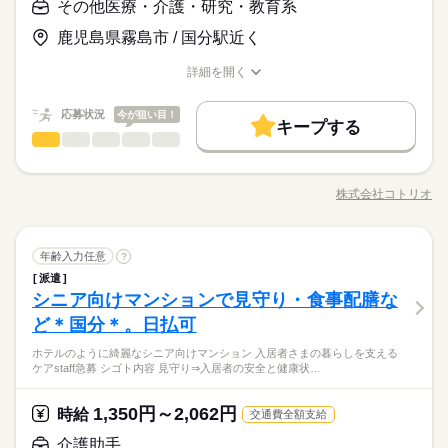
週2日～4日休み、希望休あり
【正看護師/准看護師】
その他医療・介護・研究・教育系
詳しい募集要項をすべて見る
土日・祝休み相談OK
※どちらか必須
◆交通費orガソリン代全額支給 ◆各種社会保険完備 ◆日払い・
＼時短勤務の看護師さん積極採用中／ 見回り・服薬管理等 #16
特別・有給休暇
鹿児島県霧島市 / 国分駅近く
・経験に応じて優遇あり
週払い制度（各規定有） 急な出費にあんしんの制度です。 スマ
お仕事の特徴
時退勤可 #残業なし #土日休みOK 【履歴書不要/TEL面談のみ】
・ブランクOK
ホからかんたんに申請が出来ます！ kkw_bcov2106
20代～50代活躍中◎シフト・給与面など専任のコーディネータ
応募する
働く人の待遇向上
詳細を開く
ーにご相談ください
職種/応募資格
お仕事の特徴
給与/時間/休日
続きを読む
高収入
給与UP
続きを読む
時給 2,000円～2,500円
給与
応募状況
今が狙い目！
詳しい募集要項をすべて見る
キープする
基本特徴
その他医療・介護・研究・教育系
◆交通費orガソリン代全額支給 ◆各種社会保険完備 ◆日払い・
職種
低い
高い
多い年齢層
未経験OK
長期
新卒・第二
20代活躍
30代活躍
40代活躍
期間・時間
続きを読む
週払い制度（各規定有） 急な出費にあんしんの制度です。 スマ
～～就労支援施設のサポートSTAFF募集～～ 福祉施設の中では
ホからかんたんに申請が出来ます！ kkw_bcov2106
◆週4～5勤務 ◆日勤のみ、曜日固定など相談可 例） 9：00～1
50代活躍
60代歓迎
働く人の待遇向上
負担少なめ♪だから初心者さん中心に大人気…！ 主な仕事内容
応募する
基本特徴
高収入
給与UP
株式会社コトリオ
男性
女性
男女の割合
5：00 10：00～16：00 など ※残業なし ※上記シフト以外も相
職種/応募資格
お仕事の特徴
給与/時間/休日
・軽作業見守り（商品の組み立てなど） ・準備や後片付けのお
募集条件
続きを読む
未経験OK
新卒・第二
20代活躍
30代活躍
40代活躍
続きを読む
談OK！
手伝い ・生活介助（必要な場合のみ） など ▼日収例（未経験
交通費
即日スタート
主婦・主夫
履歴書不要
の場合） 時給1,400円×8時間＝11,200円 日払い・週払いにも対
続きを読む
50代活躍
60代歓迎
ひとりで
みんなで
仕事の仕方
続きを読む
その他医療・介護・研究・教育系
職種
応できます◎ すぐにお金が必要な場合は遠慮なく相談してくだ
年齢入力任意
?
募集条件
低い
高い
多い年齢層
交通費
即日スタート
主婦・主夫
履歴書不要
就業時間・曜日
長期
期間・時間
医療・介護・福祉関連
業界
続きを読む
さい♪
派遣
～～就労支援施設のサポートSTAFF募集～～ 福祉施設の中では
就業時間・曜日
残業なし
1日4h以下
1日7h以下
Wワーク可
週4日
しずか
にぎやか
シニア向けマンションで見守り・食事配膳な
◆週4～5勤務 ◆日勤のみ、曜日固定など相談可 例） 9：00～1
応募資格
職場の様子
負担少なめ♪だから初心者さん中心に大人気…！ 主な仕事内容
残業なし
1日4h以下
月曜 火曜 水曜 木曜 金曜 土曜 日曜 祝日
1日7h以下
Wワーク可
週4日
休日・休暇
男性
女性
男女の割合
5：00 10：00～16：00 など ※残業なし ※上記シフト以外も相
・軽作業見守り（商品の組み立てなど） ・準備や後片付けのお
平日休み
家庭都合休可
シフト勤務
ど＊国分＊。日払可
▼初心者（無資格・未経験）歓迎！
続きを読む
談OK！
手伝い ・生活介助（必要な場合のみ） など ▼日収例（未経験
◆シフト制/週2～休み最大3日！
平日休み
家庭都合休可
シフト勤務
▼経験者や有資格者ももちろん歓迎！
働き方・環境
初心者大歓迎◎障がいをもつ方の作業をサポート♪安全に動ける
ホテルのように綺麗なシニア向けマンション 入居者さまの暮らしを支える
の場合） 時給1,400円×8時間＝11,200円 日払い・週払いにも対
続きを読む
・連休や有休も取得OK！
働き方・環境
▼性別不問
ひとりで
みんなで
仕事の仕方
ケアstaff急募 シゴト内容 見守り⇒入居者の安全と健康状…
続きを読む
よう見守りなど♪短期2ヶ月～長期OK
応できます◎ すぐにお金が必要な場合は遠慮なく相談してくだ
⇒子育て中の主婦（夫）さんも多数活躍中！
ブランクOK
産休・育休
社会保険制度
研修制度
▼学歴不問
ブランクOK
産休・育休
社会保険制度
研修制度
医療・介護・福祉関連
業界
さい♪
▼年齢不問
日払い
週払い
バイク自転車
車OK
派遣活躍中
日払い
1,350円～2,062円
週払い
バイク自転車
車OK
派遣活躍中
しずか
にぎやか
応募資格
時給
職場の様子
交通費全額支給
月曜 火曜 水曜 木曜 金曜 土曜 日曜 祝日
休日・休暇
お仕事の特徴
▼初心者（無資格・未経験）歓迎！
介護助手