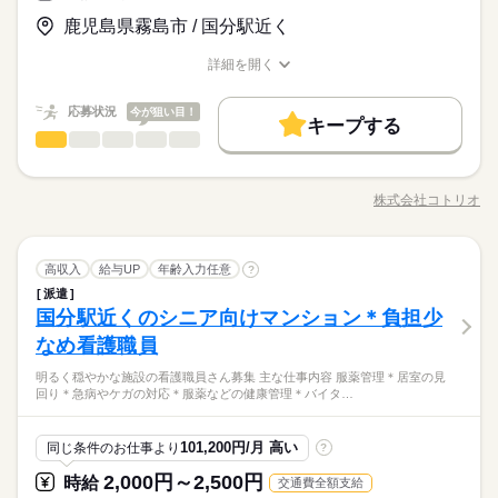
※月10日ほど休み
基本特徴
・土日祝含むシフト勤務が可能な方
ご経験・スキルにより考慮致します
優しい店舗環境！服装は店舗に合った私服で出費なし◎経験に
鹿児島県霧島市 / 国分駅近く
未経験から活躍しているスタッフさんも多数活躍中◎
スマホでかんたんに前払いで給与が受け取れます（※上限、条
未経験OK
新卒・第二
20代活躍
30代活躍
40代活躍
より時給1400円も！
応募する
件あり）
詳細を開く
募集条件
職種/応募資格
お仕事の特徴
給与/時間/休日
時給 1,300円～1,400円
給与
交通費
勤務地固定
主婦・主夫
履歴書不要
続きを読む
詳しい募集要項をすべて見る
応募状況
今が狙い目！
長期
期間・時間
【給与備考】
キープする
WEB登録
基本特徴
看護助手
ご経験・スキルにより考慮致します
職種
09：30～20：10
低い
高い
多い年齢層
未経験OK
新卒・第二
20代活躍
30代活躍
40代活躍
就業時間・曜日
スマホでかんたんに前払いで給与が受け取れます（※上限、条
実働：8時間 休憩：1時間
＊豊富な手当・待遇アリ＊ 1人1人の生活に合わせたシフト・仕
応募する
募集条件
件あり）
※6時間から相談可能
残20未満
10時～出社
事をお任せするのでストレスフリーで働けます！ 〔仕事内容〕
株式会社コトリオ
男性
女性
男女の割合
残業はほとんどありません（残業月10時間未満）
交通費
勤務地固定
職種/応募資格
主婦・主夫
履歴書不要
お仕事の特徴
給与/時間/休日
◆移動のお手伝い ◆病室内のシーツ交換、清掃 ◆患者さんの生
続きを読む
働き方・環境
続きを読む
活介助 など 資格も経験も問いません！ 看護師さんをサポート
WEB登録
長期
期間・時間
する“看護助手”として、ピカピカな病院に勤務していただきます
ブランクOK
産休・育休
社会保険制度
研修制度
続きを読む
ひとりで
みんなで
仕事の仕方
就業時間・曜日
働き方・環境
残20未満
10時～出社
看護助手
職種
休日・休暇
♪ 定時退社なのでプライベート時間も充実◎ 夕方には帰宅して
高収入
給与UP
年齢入力任意
?
09：30～20：10
低い
高い
多い年齢層
服装自由
禁煙・分煙
PC不要
電話なし
医療・介護・福祉関連
業界
子どものお迎えや家のことをやりたい主婦（夫）さんも活躍中
ブランクOK
産休・育休
社会保険制度
研修制度
実働：8時間 休憩：1時間
派遣
＊豊富な手当・待遇アリ＊ 1人1人の生活に合わせたシフト・仕
週休2日シフト制※希望勤務日数による※事前に希望休を申告
です★ 履歴書不要！ 電話でサクッと登録して職場を見学⇒気に
しずか
にぎやか
国分駅近くのシニア向けマンション＊負担少
※6時間から相談可能
応募資格
職場の様子
事をお任せするのでストレスフリーで働けます！ 〔仕事内容〕
（月1～2回は土日祝いずれかのお休み希望可※店舗状況によ
服装自由
禁煙・分煙
PC不要
電話なし
入れば即日お仕事スタート♪
男性
女性
男女の割合
残業はほとんどありません（残業月10時間未満）
◆移動のお手伝い ◆病室内のシーツ交換、清掃 ◆患者さんの生
る）連休も申告時相談可
なめ看護職員
≪無資格・未経験の方歓迎★≫ ◆学歴不問 ◆性別不問 ◆ブラン
続きを読む
活介助 など 資格も経験も問いません！ 看護師さんをサポート
ク歓迎 ◆有資格者優遇 ◆経験者優遇
＼16時までのシフトも可♪／
明るく穏やかな施設の看護職員さん募集 主な仕事内容 服薬管理＊居室の見
する“看護助手”として、ピカピカな病院に勤務していただきます
続きを読む
ひとりで
みんなで
仕事の仕方
回り＊急病やケガの対応＊服薬などの健康管理＊バイタ…
「ストレスフリーで働ける！」と人気のお仕事です★
休日・休暇
♪ 定時退社なのでプライベート時間も充実◎ 夕方には帰宅して
医療・介護・福祉関連
業界
ピカピカな病院の看護助手募集⇒シフト融通◎
子どものお迎えや家のことをやりたい主婦（夫）さんも活躍中
続きを読む
週休2日シフト制※希望勤務日数による※事前に希望休を申告
です★ 履歴書不要！ 電話でサクッと登録して職場を見学⇒気に
しずか
にぎやか
応募資格
職場の様子
101,200円/月 高い
同じ条件のお仕事より
?
（月1～2回は土日祝いずれかのお休み希望可※店舗状況によ
入れば即日お仕事スタート♪
る）連休も申告時相談可
≪無資格・未経験の方歓迎★≫ ◆学歴不問 ◆性別不問 ◆ブラン
2,000円～2,500円
お仕事の特徴
時給
交通費全額支給
時給 1,350円～2,062円
給与
ク歓迎 ◆有資格者優遇 ◆経験者優遇