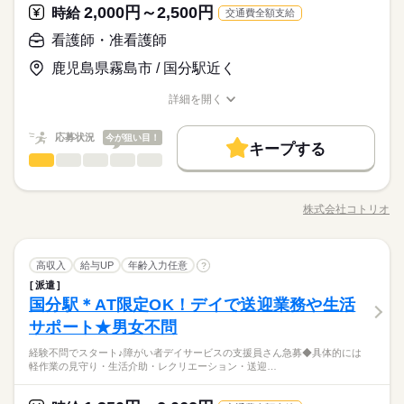
時給 2,000円～2,500円
給与
◆週2～4日休み（希望休あり）
【正看護師/准看護師】
2,000円～2,500円
詳しい募集要項をすべて見る
時給
交通費全額支給
◆土日休み相談可
※どちらか必須
◆交通費orガソリン代全額支給 ◆各種社会保険完備 ◆日払い・
高級ホテルのような華やかな空間＊。
・経験に応じて優遇あり
看護師・准看護師
週払い制度（各規定有） 急な出費にあんしんの制度です。 スマ
お仕事の特徴
居住者様が快適に暮らせるよう、健康面をサポート◎
・ブランクOK
ホからかんたんに申請が出来ます！ kkw_bcov2106
応募する
鹿児島県霧島市 / 国分駅近く
働く人の待遇向上
病院と違って急患はほぼなくバタバタすることがありません！
続きを読む
高収入
給与UP
まずは短期２ヶ月～のお試し勤務から、という方も歓迎♪
詳細を開く
時給 2,000円～2,500円
給与
職種/応募資格
お仕事の特徴
給与/時間/休日
詳しい募集要項をすべて見る
基本特徴
◆交通費orガソリン代全額支給 ◆各種社会保険完備 ◆日払い・
応募状況
今が狙い目！
新卒・第二
長期
20代活躍
30代活躍
40代活躍
50代活躍
期間・時間
続きを読む
週払い制度（各規定有） 急な出費にあんしんの制度です。 スマ
キープする
看護師・准看護師
職種
ホからかんたんに申請が出来ます！ kkw_bcov2106
低い
高い
≪シフト制/実働8時間≫ 週3日～OK ［例］ ◆7：00～16：00 ◆
60代歓迎
多い年齢層
働く人の待遇向上
応募する
基本特徴
高収入
給与UP
10：00～19：00 ◆16：00～翌9：00 （希望者のみ） ※休憩1
＼快適な暮らしをサポートする看護staff／ ホテルのような館内
募集条件
続きを読む
新卒・第二
20代活躍
30代活躍
40代活躍
50代活躍
h/夜勤は2ｈ 「平日は子供の送り迎えがあって早く帰りたい」
が自慢のシニアマンション♪ 施設に住む方は自立度が高い方ばか
株式会社コトリオ
男性
女性
男女の割合
「土曜はライブに行くのでお休みが欲しい！」 など・・・・ ア
職種/応募資格
お仕事の特徴
給与/時間/休日
り◎ 健康面の相談相手になったり、「おはようございます！」
交通費
即日スタート
勤務地固定
主婦・主夫
60代歓迎
続きを読む
ナタのプライベートに合わせてシフトを調整します♪ 希望休や勤
続きを読む
とご挨拶をしたり・・・ コミュニケーションを取ることが好き
募集条件
履歴書不要
長期
期間・時間
務時間など、お気軽にご相談ください◎
続きを読む
な方におすすめです♪ ≪お仕事内容≫ ◆お部屋の見回り ◆お話
続きを読む
ひとりで
みんなで
仕事の仕方
交通費
即日スタート
勤務地固定
主婦・主夫
看護師・准看護師
職種
相手/健康相談 ◆健康管理（服薬など） ◆バイタルチェックなど
高収入
給与UP
年齢入力任意
?
就業時間・曜日
低い
高い
≪シフト制/実働8時間≫ 週3日～OK ［例］ ◆7：00～16：00 ◆
多い年齢層
医療・介護・福祉関連
業界
の看護業務 など 「人を喜ばせるのが好き！」「誰かの役に立ち
月曜 火曜 水曜 木曜 金曜 土曜 日曜 祝日
休日・休暇
派遣
履歴書不要
10：00～19：00 ◆16：00～翌9：00 （希望者のみ） ※休憩1
＼快適な暮らしをサポートする看護staff／ ホテルのような館内
残業なし
Wワーク可
週2・3日
週4日
平日休み
たい！」 そんなおもてなし精神のある方大歓迎（＾＾♪
しずか
にぎやか
国分駅＊AT限定OK！デイで送迎業務や生活
応募資格
職場の様子
h/夜勤は2ｈ 「平日は子供の送り迎えがあって早く帰りたい」
就業時間・曜日
が自慢のシニアマンション♪ 施設に住む方は自立度が高い方ばか
◆週2日～最大4日休み！
男性
女性
男女の割合
家庭都合休可
シフト勤務
「土曜はライブに行くのでお休みが欲しい！」 など・・・・ ア
り◎ 健康面の相談相手になったり、「おはようございます！」
サポート★男女不問
・連休取得可
【正看護師/准看護師】
残業なし
Wワーク可
週2・3日
週4日
平日休み
続きを読む
ナタのプライベートに合わせてシフトを調整します♪ 希望休や勤
続きを読む
とご挨拶をしたり・・・ コミュニケーションを取ることが好き
※どちらか必須
働き方・環境
務時間など、お気軽にご相談ください◎
居住者様が快適に暮らせるよう、 健康面をサポートします◎ ＊
家庭都合休可
シフト勤務
経験不問でスタート♪障がい者デイサービスの支援員さん急募◆具体的には
な方におすすめです♪ ≪お仕事内容≫ ◆お部屋の見回り ◆お話
続きを読む
・経験に応じて優遇あり
ひとりで
みんなで
仕事の仕方
軽作業の見守り・生活介助・レクリエーション・送迎…
高級ホテルのような華やかな空間＊ 病院と違ってバタバタする
ブランクOK
産休・育休
社会保険制度
研修制度
働き方・環境
相手/健康相談 ◆健康管理（服薬など） ◆バイタルチェックなど
・ブランクOK
医療・介護・福祉関連
業界
ことが基本的にありません！ まずは短期２ヶ月～のお試し勤務
の看護業務 など 「人を喜ばせるのが好き！」「誰かの役に立ち
月曜 火曜 水曜 木曜 金曜 土曜 日曜 祝日
休日・休暇
ブランクOK
産休・育休
社会保険制度
研修制度
日払い
週払い
禁煙・分煙
バイク自転車
車OK
から、という方も歓迎♪
たい！」 そんなおもてなし精神のある方大歓迎（＾＾♪