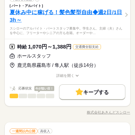
低い
高い
多い年齢層
就業時間・曜日
医療・介護・福祉関連
業界
軟なシフト制で、プライベートも充実！ ・最短3日で勤務開始！
残業なし
Wワーク可
週2・3日
週4日
平日休み
★週3～希望シフト制
パート・アルバイト
＼お世話よりも一緒に楽しむがメイン／ 特別な資格や経験は一
残業なし
Wワーク可
月曜 火曜 水曜 木曜 金曜 土曜 日曜 祝日
週2・3日
週4日
平日休み
休日・休暇
履歴書不要・面談なし◎ 「見守り」が中心な障がい者デイサー
しずか
にぎやか
夏休み中に稼げる！髪色髪型自由◆週2日/1日
★8：00～17：00／9：00～18：00
応募資格
職場の様子
切不要！ まずは利用者さんに付き添い、一緒に作業したり、見
家庭都合休可
シフト勤務
ビスなので、未経験の方でも安心して働けます◎ まずは短期2か
男性
女性
男女の割合
・休憩1時間
守ったりすることからスタート！ ▼お仕事内容 ・軽作業の見守
★週2～4日休み
家庭都合休可
シフト勤務
3h～
■無資格・未経験歓迎！
月～のお試し勤務OK★
続きを読む
・他シフト相談OK
働き方・環境
り、サポート ・施設内の清掃 ・必要に応じた生活介助 ・利用者
★有休消化率100%
働き方・環境
■有資格・経験者優遇◎
※残業はありません
◆20代～60代まで幅広い年代の方が活躍中◆
スシローのアルバイト・パートスタッフ募集中。学生さん、主婦（夫）さん
の送迎（できる方のみでOK） など ▼こんなところもポイン
続きを読む
ブランクOK
産休・育休
社会保険制度
研修制度
■普通自動車運転免許をお持ちの方優遇※送迎業務があるため
ひとりで
みんなで
仕事の仕方
ブランクOK
産休・育休
社会保険制度
研修制度
を中心に、フリーターやシニアの方も在籍。オーダーや…
障がいを持つ方が利用する障がいデイサービス。
ト！！ ・経験不問！まずは挨拶ができればOK ・日勤のみ＆柔
医療・介護・福祉関連
業界
資格支援
日払い
週払い
車OK
派遣活躍中
利用者さんの生活支援や社会参加サポート！
軟なシフト制で、プライベートも充実！ ・最短3日で勤務開始！
資格支援
日払い
週払い
車OK
派遣活躍中
月曜 火曜 水曜 木曜 金曜 土曜 日曜 祝日
休日・休暇
履歴書不要・面談なし◎ 「見守り」が中心な障がい者デイサー
1,070円～1,388円
しずか
にぎやか
応募資格
時給
職場の様子
交通費全額支給
PC不要
時給 1,350円～2,062円
給与
PC不要
ビスなので、未経験の方でも安心して働けます◎ まずは短期2か
詳しい募集要項をすべて見る
★週2～4日休み
■無資格・未経験歓迎！
ホールスタッフ
※時給詳細 介護福祉士：1,650円～2,062円 初任者研修：1,450
月～のお試し勤務OK★
お仕事の特徴
★有休消化率100%
■有資格・経験者優遇◎
円～1,812円 未経験の方：1,350円～1,687円 そのほか認知症介
◆20代～60代まで幅広い年代の方が活躍中◆
働く人の待遇向上
鹿児島県霧島市 / 隼人駅（徒歩14分）
■普通自動車運転免許をお持ちの方優遇※送迎業務があるため
護基礎研修、実務者研修、ケアマネジャーなどの資格をお持ち
障がいを持つ方が利用する障がいデイサービス。
応募する
の方も優遇◎ ◆交通費orガソリン代全額支給 ◆各種社会保険完
給与UP
利用者さんの生活支援や社会参加サポート！
詳細を開く
備 ◆資格支援制度有 ◆日払い・週払い制度（各規定有） 急な出
続きを読む
職種/応募資格
お仕事の特徴
給与/時間/休日
基本特徴
時給 1,350円～2,062円
給与
費にあんしんの制度です。 スマホからかんたんに申請が出来ま
詳しい募集要項をすべて見る
す！ kkw_bcov2106
応募状況
今が狙い目！
未経験OK
新卒・第二
20代活躍
30代活躍
40代活躍
続きを読む
※時給詳細 介護福祉士：1,650円～2,062円 初任者研修：1,450
キープする
長期
期間・時間
ホールスタッフ
円～1,812円 未経験の方：1,350円～1,687円 そのほか認知症介
職種
50代活躍
60代歓迎
男性
女性
男女の割合
働く人の待遇向上
基本特徴
給与UP
護基礎研修、実務者研修、ケアマネジャーなどの資格をお持ち
≪シフト制/実働8時間≫ 週3～勤務OK 希望シフト制 ［例］ ・
スシローの アルバイト・パート スタッフ募集中。 学生さん、主
応募する
募集条件
の方も優遇◎ ◆交通費orガソリン代全額支給 ◆各種社会保険完
未経験OK
新卒・第二
20代活躍
30代活躍
40代活躍
8：00～17：00 ・9：00～18：00 ・10：00～19：00 ※休憩1h
婦（夫）さんを中心に、 フリーターやシニアの方も在籍。 オー
備 ◆資格支援制度有 ◆日払い・週払い制度（各規定有） 急な出
株式会社あきんどスシロー
続きを読む
ひとりで
みんなで
仕事の仕方
※残業なし ※曜日相談OK
交通費
即日スタート
職種/応募資格
主婦・主夫
履歴書不要
お仕事の特徴
給与/時間/休日
ダーや調理の自動化、 皿集計システムの導入など、 業務は効率
50代活躍
60代歓迎
費にあんしんの制度です。 スマホからかんたんに申請が出来ま
続きを読む
的でスムーズに。 その分、お客様への ちょっとした声かけや笑
募集条件
交通費
即日スタート
主婦・主夫
履歴書不要
す！ kkw_bcov2106
就業時間・曜日
続きを読む
続きを読む
顔が 大きな価値になります。 【主な仕事内容】 ◇ホール ・お
続きを読む
しずか
にぎやか
職場の様子
就業時間・曜日
長期
期間・時間
ホールスタッフ
職種
客さま案内 ・ドリンクなどの配膳 ・お会計 など ◇キッチン ・
一週間以内公開
残業なし
Wワーク可
高収入
週2・3日
週4日
平日休み
男性
女性
男女の割合