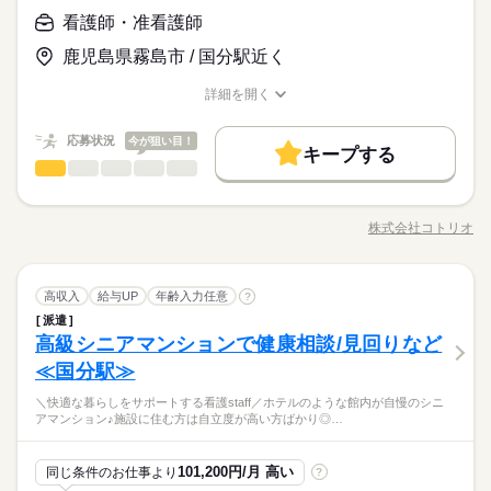
◆無資格の方も相談可
詳しい募集要項をすべて見る
お仕事の特徴
［面接なし］大人気のサ高住でのオシゴト◎
休日
◆学歴不問
看護師・准看護師
※時給詳細 介護福祉士：1,650円～2,062円 初任者研修：1,450
＊。ホテルのような内装が人気×清潔感あふれる職場＊。
シフトにより休日決定（最大週4日休み）
基本特徴
◆主婦（夫）さんをはじめ、20代/30代/40代/50代幅広い年代が
円～1,812円 未経験の方：1,350円～1,687円 そのほか認知症介
居室の見回りや、食事提供など、入居者様の快適な毎日をサポ
希望休あり
鹿児島県霧島市 / 国分駅近く
活躍中！
護基礎研修、実務者研修、ケアマネジャーなどの資格をお持ち
未経験OK
新卒・第二
20代活躍
30代活躍
40代活躍
ート♪
応募する
の方も優遇◎ ◆交通費orガソリン代全額支給 ◆各種社会保険完
詳細を開く
50代活躍
60代歓迎
備 ◆資格支援制度有 ◆日払い・週払い制度（各規定有） 急な出
続きを読む
職種/応募資格
お仕事の特徴
給与/時間/休日
時給 1,350円～2,062円
給与
費にあんしんの制度です。 スマホからかんたんに申請が出来ま
募集条件
続きを読む
詳しい募集要項をすべて見る
応募状況
す！
今が狙い目！
※時給詳細 介護福祉士：1,650円～2,062円 初任者研修：1,450
キープする
交通費
即日スタート
勤務地固定
主婦・主夫
基本特徴
長期
期間・時間
看護師・准看護師
職種
円～1,812円 未経験の方：1,350円～1,687円 そのほか認知症介
低い
高い
多い年齢層
履歴書不要
未経験OK
新卒・第二
20代活躍
30代活躍
40代活躍
護基礎研修、実務者研修、ケアマネジャーなどの資格をお持ち
◆週3～曜日不問 ◆希望シフト制（他シフト相談可） 7：00～1
＼快適な暮らしをサポートする看護staff／ ホテルのような館内
応募する
の方も優遇◎ ◆交通費orガソリン代全額支給 ◆各種社会保険完
6：00 など ※休憩1h/夜勤時2h ※残業なし ※曜日相談OK
が自慢のシニアマンション♪ 施設に住む方は自立度が高い方ばか
50代活躍
60代歓迎
就業時間・曜日
株式会社コトリオ
備 ◆資格支援制度有 ◆日払い・週払い制度（各規定有） 急な出
男性
続きを読む
女性
男女の割合
職種/応募資格
お仕事の特徴
給与/時間/休日
り◎ 健康面の相談相手になったり、「おはようございます！」
募集条件
残業なし
Wワーク可
週2・3日
週4日
平日休み
続きを読む
費にあんしんの制度です。 スマホからかんたんに申請が出来ま
続きを読む
とご挨拶をしたり・・・ コミュニケーションを取ることが好き
交通費
即日スタート
勤務地固定
主婦・主夫
す！
続きを読む
な方におすすめです♪ ≪お仕事内容≫ ◆居室の見回り ◆健康相
続きを読む
家庭都合休可
シフト勤務
ひとりで
みんなで
仕事の仕方
長期
期間・時間
看護師・准看護師
職種
談/お話相手 ◆服薬などの健康管理 ◆バイタルチェック等の看護
高収入
給与UP
年齢入力任意
?
履歴書不要
低い
高い
多い年齢層
医療・介護・福祉関連
業界
働き方・環境
業務...etc 「人を喜ばせるのが好き！」「誰かの役に立ちた
就業時間・曜日
派遣
◆週3～曜日不問 ◆希望シフト制（他シフト相談可） 7：00～1
＼快適な暮らしをサポートする看護staff／ ホテルのような館内
い！」 そんなおもてなし精神のある方大歓迎（＾＾♪
月曜 火曜 水曜 木曜 金曜 土曜 日曜 祝日
休日・休暇
しずか
にぎやか
高級シニアマンションで健康相談/見回りなど
応募資格
ブランクOK
産休・育休
社会保険制度
研修制度
職場の様子
6：00 など ※休憩1h/夜勤時2h ※残業なし ※曜日相談OK
が自慢のシニアマンション♪ 施設に住む方は自立度が高い方ばか
残業なし
Wワーク可
週2・3日
週4日
平日休み
男性
女性
男女の割合
り◎ 健康面の相談相手になったり、「おはようございます！」
≪国分駅≫
◆週2～4日休み（希望休あり）
【正看護師/准看護師】
資格支援
日払い
週払い
バイク自転車
車OK
続きを読む
家庭都合休可
シフト勤務
とご挨拶をしたり・・・ コミュニケーションを取ることが好き
◆土日休み相談可
※どちらか必須
働き方・環境
高級ホテルのような華やかな空間＊。
派遣活躍中
続きを読む
＼快適な暮らしをサポートする看護staff／ホテルのような館内が自慢のシニ
な方におすすめです♪ ≪お仕事内容≫ ◆居室の見回り ◆健康相
続きを読む
・経験に応じて優遇あり
ひとりで
みんなで
仕事の仕方
アマンション♪施設に住む方は自立度が高い方ばかり◎…
居住者様が快適に暮らせるよう、健康面をサポート◎
談/お話相手 ◆服薬などの健康管理 ◆バイタルチェック等の看護
ブランクOK
産休・育休
社会保険制度
研修制度
・ブランクOK
医療・介護・福祉関連
業界
業務...etc 「人を喜ばせるのが好き！」「誰かの役に立ちた
資格支援
日払い
週払い
バイク自転車
車OK
病院と違って急患はほぼなくバタバタすることがありません！
い！」 そんなおもてなし精神のある方大歓迎（＾＾♪
月曜 火曜 水曜 木曜 金曜 土曜 日曜 祝日
休日・休暇
しずか
にぎやか
応募資格
職場の様子
101,200円/月 高い
同じ条件のお仕事より
?
まずは短期２ヶ月～のお試し勤務から、という方も歓迎♪
派遣活躍中