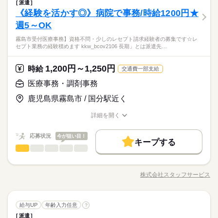
切り替えを支援します。 検査設備の立ち上げ・トラブル対応：
勤務時間
派遣
お仕事の特徴
【仕事内容】 このポジションは、基幹システム切り替え期にお
土曜 日曜
休日・休暇
新システム導入に伴う設備立ち上げ支援や、軽微なトラブルの
その他
《経験を活かす◎》病院で事務/時給1200円★
応募資格
業界
ける検査工程の安定稼働をサポートします。 基幹システム切替
08：30～17：30
働く人の待遇向上
完全週休2日制土曜日、日曜日産休、育休取得実績あり※会社カ
初期対応、情報収集を行います。
に伴うマニュアル業務対応：新旧システム移行時のデータ確
週5～OK
【必要な経験（MUST）】 なし 【必要なスキル（MUST）】 生
レンダーによる
高収入
認・入力作業を主導。Excel関数やマクロで効率化を推進しま
食事休憩、12：00～12：50、その他休憩、15：00～15：10
産管理業務を遂行する為のExcel（関数含む）、PowerPointスキ
霧島市受付医療事務】資格不問・少しのレセプト請求経験者の募集です☆レ
す。 データ集計・資料作成：検査データや業務状況をExcelで集
続きを読む
ル 【必要な経験（WANT）】 なし 【必要なスキル（WANT）】
基本特徴
セプト業務の経験積めます kkw_bcov2106 長期」とは派遣先…
計・分析し、PowerPointで分かりやすい資料を作成し、円滑な
なし
◎お気軽にご相談ください！
無期派遣
切り替えを支援します。 検査設備の立ち上げ・トラブル対応：
続きを読む
続きを読む
土曜 日曜
休日・休暇
新システム導入に伴う設備立ち上げ支援や、軽微なトラブルの
1,200円～1,250円
応募資格
時給
交通費一部支給
働き方・環境
完全週休2日制土曜日、日曜日産休、育休取得実績あり※会社カ
初期対応、情報収集を行います。
【必要な経験（MUST）】 なし 【必要なスキル（MUST）】 生
医療事務・調剤事務
社会保険制度
禁煙・分煙
レンダーによる
時給 2,100円～
給与
産管理業務を遂行する為のExcel（関数含む）、PowerPointスキ
働く人の待遇向上
基本特徴
詳しい募集要項をすべて見る
高収入
無期派遣
鹿児島県霧島市 / 国分駅近く
ル 【必要な経験（WANT）】 なし 【必要なスキル（WANT）】
【給与備考】
働き方・環境
社会保険制度
禁煙・分煙
なし
【月収例】388500円＝時給2100円×160時間+（直近残業平均時
詳細を開く
続きを読む
間20時間分）52500円
職種/応募資格
お仕事の特徴
給与/時間/休日
応募する
※時給は経験・スキルによって優遇。
応募状況
今が狙い目！
キープする
時給 2,100円～
給与
医療事務・調剤事務
医療・介護・福祉関連
業界
職種
詳しい募集要項をすべて見る
【給与備考】
【経験を活かして医療事務★】 業界最大級のお仕事量だから あ
勤務時間
【月収例】388500円＝時給2100円×160時間+（直近残業平均時
なたにピッタリのお仕事が見つかる★ ◇お仕事内容◇ 病院やク
間20時間分）52500円
株式会社スタッフサービス
08：30～17：30
職種/応募資格
お仕事の特徴
給与/時間/休日
リニック、介護施設での 事務作業をお願いします！ ▼ 具体的に
応募する
は ▼ ＊ 医療費の計算 ＊ PCへのデータ入力作業 ＊ 受付対応 な
【霧島市受付医療事務】資格不問・少しのレセプト請求経験者
※時給は経験・スキルによって優遇。
食事休憩、12：00～12：50、その他休憩、15：00～15：10
どをお願いします！ 「家の近くで働きたい」「スキマ時間を生
続きを読む
の募集です☆レセプト業務の経験積めます
医療事務・調剤事務
職種
かしたい」 など、あなたの希望を教えて下さいね◎
給与UP
年齢入力任意
?
派遣