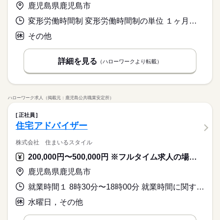
鹿児島県鹿児島市
変形労働時間制 変形労働時間制の単位 １ヶ月単位 就業時間１ 8時30分〜17時30分 就業時間に関する特記事項 「所定の労働日・休日・始業終業時間は勤務表により決定し、週平
その他
詳細を見る
（ハローワークより転載）
ハローワーク求人（掲載元：鹿児島公共職業安定所）
正社員
住宅アドバイザー
株式会社 住まいるスタイル
200,000円〜500,000円 ※フルタイム求人の場合は月額（換算額）、パート求人の場合は時間額を表示しています。
鹿児島県鹿児島市
就業時間１ 8時30分〜18時00分 就業時間に関する特記事項 ＊週の所定労働時間は４０時間調整
水曜日，その他