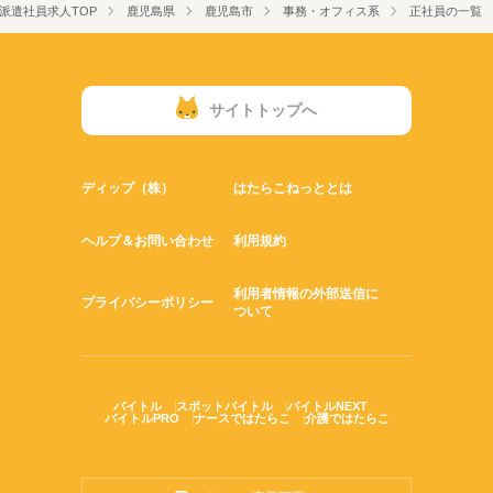
派遣社員求人TOP
鹿児島県
鹿児島市
事務・オフィス系
正社員の一覧
サイトトップへ
ディップ（株）
はたらこねっととは
ヘルプ＆お問い合わせ
利用規約
利用者情報の外部送信に
プライバシーポリシー
ついて
バイトル
スポットバイトル
バイトルNEXT
バイトルPRO
ナースではたらこ
介護ではたらこ