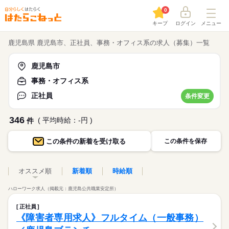
0
キープ
ログイン
メニュー
鹿児島県 鹿児島市、正社員、事務・オフィス系の求人（募集）一覧
鹿児島市
事務・オフィス系
正社員
条件変更
346
( 平均時給：-円 )
件
この条件の
新着を受け取る
この条件を保存
オススメ順
新着順
時給順
ハローワーク求人（掲載元：鹿児島公共職業安定所）
正社員
《障害者専用求人》フルタイム（一般事務）