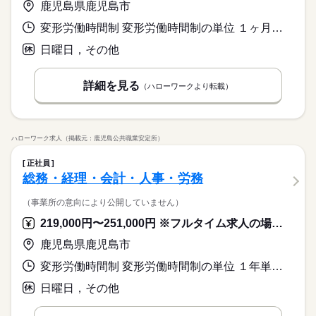
鹿児島県鹿児島市
変形労働時間制 変形労働時間制の単位 １ヶ月単位 就業時間１ 8時00分〜17時00分
日曜日，その他
詳細を見る
（ハローワークより転載）
ハローワーク求人（掲載元：鹿児島公共職業安定所）
正社員
総務・経理・会計・人事・労務
（事業所の意向により公開していません）
219,000円〜251,000円 ※フルタイム求人の場合は月額（換算額）、パート求人の場合は時間額を表示しています。
鹿児島県鹿児島市
変形労働時間制 変形労働時間制の単位 １年単位 就業時間１ 8時00分〜17時00分 就業時間に関する特記事項 所定の労働日・休日・始業終業時間は勤務表により決定し、週平均
日曜日，その他