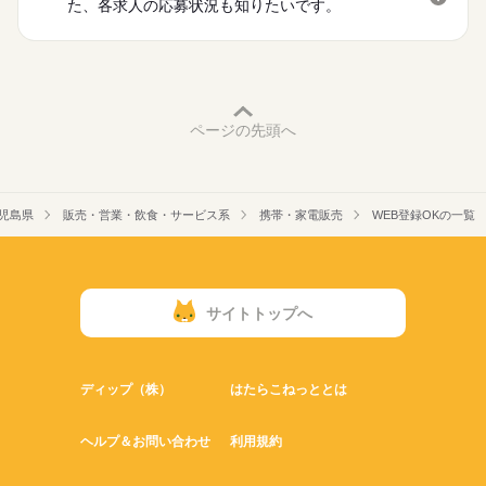
た、各求人の応募状況も知りたいです。
ページの先頭へ
児島県
販売・営業・飲食・サービス系
携帯・家電販売
WEB登録OKの一覧
サイトトップへ
ディップ（株）
はたらこねっととは
ヘルプ＆お問い合わせ
利用規約