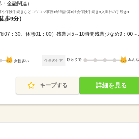
界：金融関連）
算や保険手続きなどコツコツ事務●給与計算●社会保険手続き●入退社の手続き●...
（徒歩9分）
長期 / 08：30～17：
仕事の仕方
詳細を見る
キープする