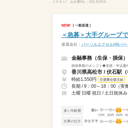
イチオシ!
お仕事No.：
011-61914
NEW!
[ 一般派遣 ]
＜急募＞大手グループで
派遣会社：
パーソルエクセルHRパ
金融事務（生保・損保）
損保事務のオシゴト◆見積・申込書作
香川県高松市 / 伏石駅（
時給1,550円
交通費全額支給
長期 / 9：00～18：00（
土曜 日曜 祝日 / 土日祝休み
多い年齢層
仕事の仕方