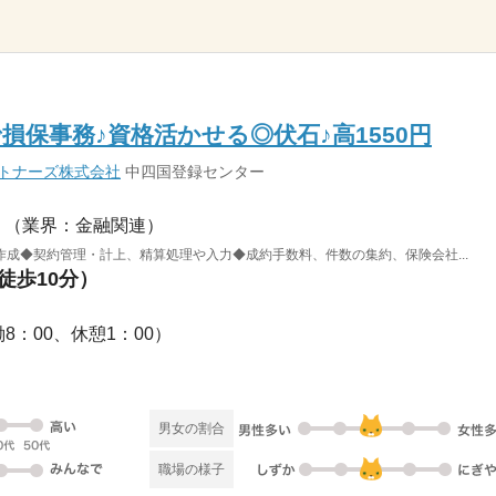
損保事務♪資格活かせる◎伏石♪高1550円
ートナーズ株式会社
中四国登録センター
（業界：金融関連）
成◆契約管理・計上、精算処理や入力◆成約手数料、件数の集約、保険会社...
徒歩10分）
実働8：00、休憩1：00）
男女の割合
職場の様子