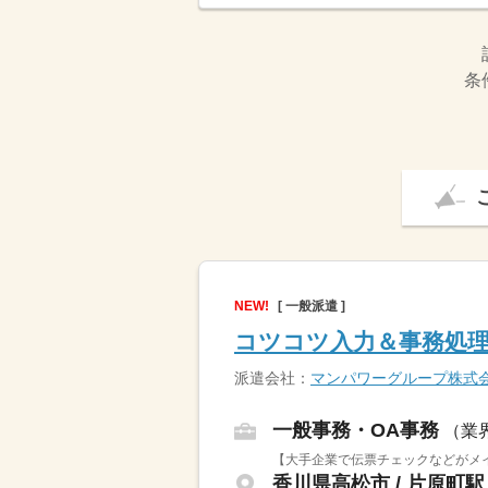
条
NEW!
[ 一般派遣 ]
コツコツ入力＆事務処理
派遣会社：
マンパワーグループ株式
一般事務・OA事務
（業
【大手企業で伝票チェックなどがメイ
香川県高松市 / 片原町駅