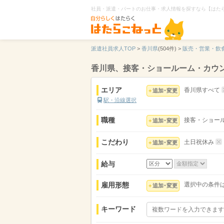
社員・派遣・パートのお仕事・求人情報を探すなら【はた
派遣社員求人TOP
>
香川県
(504件) >
販売・営業・飲
香川県、接客・ショールーム・カウ
エリア
香川県すべて
追加･変更
駅・沿線選択
職種
接客・ショー
追加･変更
こだわり
土日祝休み
追加･変更
給与
雇用形態
選択中の条件
追加･変更
キーワード