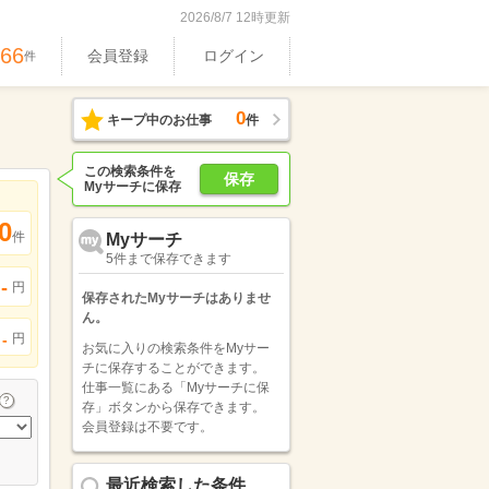
2026/8/7 12時更新
466
会員登録
ログイン
件
0
キープ中のお仕事
件
この検索条件を
保存
Myサーチに保存
0
件
Myサーチ
5件まで保存できます
-
円
保存されたMyサーチはありませ
ん。
円
-
お気に入りの検索条件をMyサー
チに保存することができます。
仕事一覧にある「Myサーチに保
存」ボタンから保存できます。
会員登録は不要です。
最近検索した条件