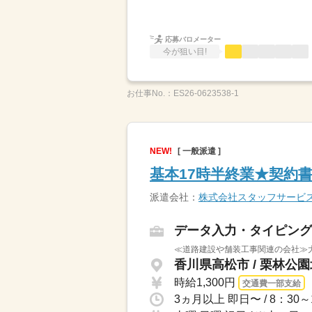
応募バロメーター
今が狙い目!
お仕事No.：
ES26-0623538-1
NEW!
[ 一般派遣 ]
基本17時半終業★契約
派遣会社：
株式会社スタッフサービ
データ入力・タイピング
≪道路建設や舗装工事関連の会社≫
香川県高松市 / 栗林公
時給1,300円
交通費一部支給