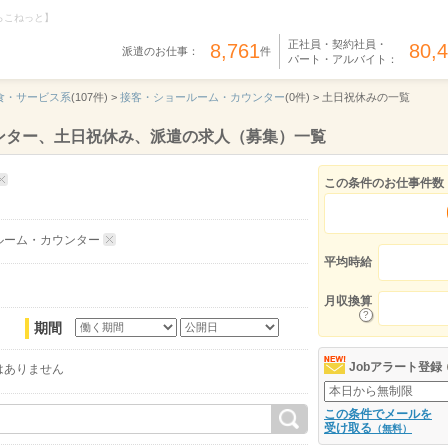
らこねっと】
正社員・契約社員・
8,761
80,
派遣のお仕事：
件
パート・アルバイト：
食・サービス系
(107件) >
接客・ショールーム・カウンター
(0件) >
土日祝休みの一覧
ンター、土日祝休み、派遣の求人（募集）一覧
この条件のお仕事件数
ルーム・カウンター
平均時給
月収換算
期間
Jobアラート登録
はありません
この条件でメールを
受け取る
（無料）