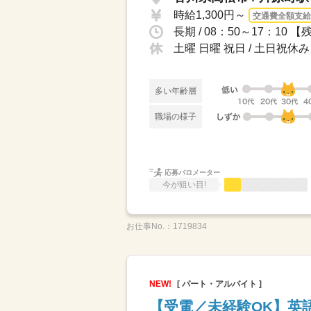
時給1,300円～
交通費全額支給
長期 / 08：50～17：10 【残業
土曜 日曜 祝日 / 土日祝休み
多い年齢層
職場の様子
応募バロメーター
今が狙い目!
お仕事No.：
1719834
NEW!
[ パート・アルバイト ]
【受電／未経験OK】英