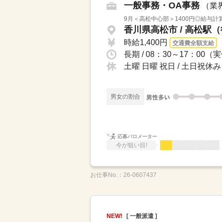
一般事務・OA事務
（業
9月＜高松中心部＞1400円◎給与計
香川県高松市 / 高松駅
時給1,400円
交通費全額支給
土曜 日曜 祝日 / 土日祝休み
男女の割合
応募バロメーター
今が狙い目!
お仕事No.：
26-0607437
NEW!
[ 一般派遣 ]