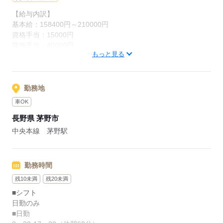
い環境です。
【給与内訳】
・扶養手当や宿泊施設補助制度など福利厚生が充実していま
基本給：158400円～210000円
す。
資格手当：15000円
職務手当：40000円
もっと見る
処遇改善手当：8100円
応募する
地域・ＬＰ手当：8000円
※月給には上記手当を一律含みます
勤務地
車OK
応募する
長野県 茅野市
中央本線 茅野駅
勤務時間
残10未満
残20未満
■シフト
日勤のみ
■日勤