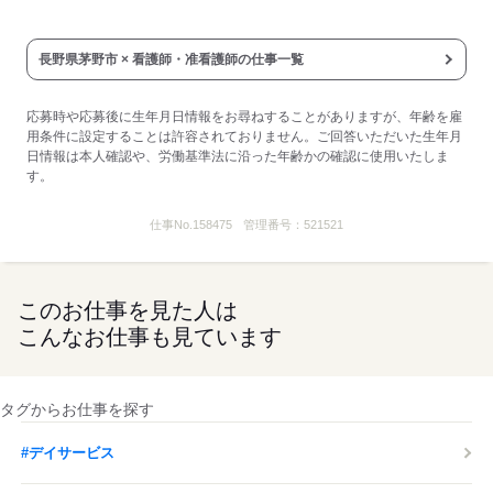
・産後パパ育休制度
・産前産後休業、育児休業、介護休業
・公的資格取得、自己啓発支援制度
長野県茅野市 × 看護師・准看護師の仕事一覧
・制服貸与
■その他手当：
・扶養手当
応募時や応募後に生年月日情報をお尋ねすることがありますが、年齢を雇
配偶者：1万円/満18歳未満の子：5千円
用条件に設定することは許容されておりません。ご回答いただいた生年月
第3子以降：1万円／満60歳以上の親：5千円
日情報は本人確認や、労働基準法に沿った年齢かの確認に使用いたしま
■受動喫煙防止措置：
す。
屋内禁煙
仕事No.
158475
管理番号：
521521
応募する
このお仕事を見た人は
こんなお仕事も見ています
タグからお仕事を探す
#デイサービス