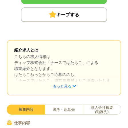
キープする
紹介求人とは
こちらの求人情報は
ディップ株式会社「ナースではたらこ」による
職業紹介となります。
はたらこねっとからご応募ののち、
「ナースではたらこ」運営事務局よりご連絡いたしま
もっと見る
す。
★職業紹介とは？
求職中の看護師さんの転職を専任の
求人会社概要
募集内容
選考・応募先
キャリアアドバイザーが入職まで無料でサポートいた
(勤務先)
します。
仕事内容