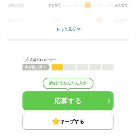
ひとりで
みんなで
仕事の仕方
しずか
にぎやか
職場の様子
配属先部署：
もっと見る
看護に関する業務
待遇・福利厚生：
■昇給：年1回
■賞与備考：昨年度実績：21～77万円
■退職金制度：有（勤続3年以上）
応募バロメーター
■退職金制度備考：
■試用期間：4ヶ月
今が
狙い目！
■試用期間の待遇変更有無：有
■試用期間中の労働条件：試用期間3-4ヶ月※試用期間中は扶養手当
約1分でかんたん入力
なし■その他福利厚生：
・各種社会保険完備
・定期健康診断
応募する
・ツクイPLUS
慶弔見舞・出生祝・傷病見舞・弔慰・災害見舞
入学祝・宿泊費用補助・ヘルスチェック補助
・副業可（社内規定有）
キープする
・個人年金など（従業員拠出）
・キャリアパス制度