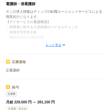
★ご利用メリット
看護師・准看護師
日本最大級の求人情報の中からぴったりな求人をご紹
介。
※この求人情報はディップの転職エージェントサービスによる
履歴書作成のアドバイスや面接日の調整だけでなく、
職業紹介になります。
お給料、お休み、入職時期の交渉もサポートします。
【デイサービスの看護職員】
・利用者に対する入浴前後のバイタルチェック
【もちろん無料】
・健康管理業務全般
費用は一切かかりません。
・機能訓練時の補助業務
・他スタッフと連携してのケア業務全般
もっと見る
・各種記録業務 など
～1日の流れ（例）～
応募資格
08：00～ 出社、朝礼、利用者のお出迎え準備
09：10～ 利用者のバイタルチェック
正看護師
11：00～ 内服確認
12：00～ 休憩
13：00～ レクのサポートや記録等
給与
16：30～ 利用者のお見送り
18：00～ 勤務終了
交通費
月給 229,500 円 ～ 281,100 円
★おすすめポイント★
交通費一部支給
・年間休日119日！仕事とプライベートのバランスが取りやす