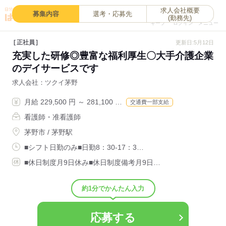
求人会社概要
0
募集内容
選考・応募先
(勤務先)
キープ
ログイン
メニュー
正社員
更新日:5月12日
充実した研修◎豊富な福利厚生〇大手介護企業
のデイサービスです
求人会社
ツクイ茅野
月給 229,500 円 ～ 281,100 …
交通費一部支給
看護師・准看護師
茅野市 / 茅野駅
■シフト日勤のみ■日勤8：30-17：3…
■休日制度月9日休み■休日制度備考月9日…
約1分でかんたん入力
応募する