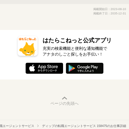
掲載開始日：2023-08-10
掲載終了日：2035-12-31
はたらこねっと公式アプリ
充実の検索機能と便利な通知機能で
アナタのしごと探しをお手伝い！
ページの先頭へ
職エージェントサービス
ディップの転職エージェントサービス 158475のお仕事詳細