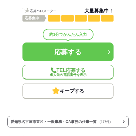
大量募集中！
応募バロメーター
ひとりで
みんなで
仕事の仕方
応募
集中！
しずか
にぎやか
職場の様子
配属先部署：
約1分でかんたん入力
大手通信キャリアのコールセンター
人数
120人
応募する
男女比
（男4：女6）
平均年齢
27歳
待遇・福利厚生：
TEL応募する
＼友人紹介キャンペーン中／
求人先の電話番号を表示
紹介してくれた方：40000円
紹介された方 ：20000円
キープする
・社会保険あり
・交通費支給
・昇給あり
・資格手当
・研修あり
愛知県名古屋市東区 × 一般事務・OA事務の仕事一覧
(177件)
・産休/育休あり
・社員登用制度あり