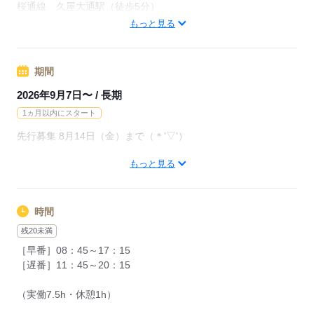
規定あり
桜通線 久屋大通駅（徒歩5分）
東山線 栄駅（徒歩10分）
もっと見る
応募する
応募する
期間
2026年9月7日〜 / 長期
1ヵ月以内にスタート
先行募集 8月14日（金）まで（＊'▽'）
もっと見る
＜面接なし＞
書類選考なので気軽に応募してください♪
エントリーシートもこちらで作成します◎
時間
残20未満
応募する
［早番］08：45～17：15
［遅番］11：45～20：15
（実働7.5h・休憩1h）