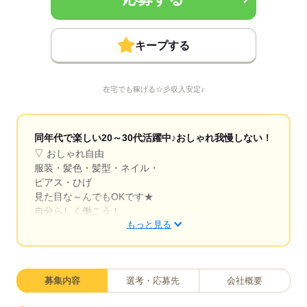
キープする
在宅でも稼げる☆彡収入安定♪
同年代で楽しい20～30代活躍中♪おしゃれ我慢しない！
▽ おしゃれ自由
服装・髪色・髪型・ネイル・
ピアス・ひげ
見た目な～んでもOKです★
自分らしく働こう！
もっと見る
▽ スマホ代補助あり
携帯代がMAX半額に◎
研修中から対象
募集内容
選考・応募先
会社概要
乗り換え歓迎
※キャリア規定あり