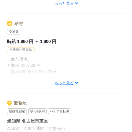
社員になれますよ＾＾
＼
少しずつ【在宅ワーク】の練習スタート
もっと見る
いきなり「明日から1人でやってね」
▽ 綺麗なオフィス
経験・資格不問
なんて無茶なことは絶対に言いません（笑）
移転したての超きれいなオフィス！
なにもスキルいりません◎
給与
休憩室も完備されています
両手で文字入力できればOK
あなたのペースに合わせて少しずつ
・ウォーターサーバー
交通費
在宅ワークを増やして将来的には
・無料の充電スペース
［歓迎］
フル在宅でのびのびお仕事（＊´ω｀＊）
時給 1,680 円 ～ 1,800 円
・フリーWi-Fi など
・未経験の方
・フリーターさん
交通費一部支給
先輩からのメッセージ
応募する
［給与備考］
［こんな方におススメ］
Q. ぶっちゃけ、在宅ワークってどう？
月収例 31万500円
・在宅で働きたい
「転職して一番びっくりしたのは、在宅なのにみんな
（時給1800円×7.5ｈ×23日）
・人と話すのがすき
とすぐ繋がれるところ！わからないことがあっても、
チャットとかで先輩にすぐ質問できるから安心で
もっと見る
年収例 372万円
1つでも当てはまる方は
す！」
ぜひご連絡ください◎＊
［その他］
Q. 職場の雰囲気は？
・研修中時給1580円
勤務地
「歳の近い同世代が多くて、人間関係がとにかく良い
・3ヶ月に1度昇給あり
応募する
勤務地固定
駅5分以内
バイク自転車
です！あと、満員電車に乗らなくていいのが本当に神
・残業手当
（笑）。ストレスが全くない良い環境なので、長く続
愛知県 名古屋市東区
けられそうです〜！」
［交通費備考］
名城線 久屋大通駅（徒歩5分）