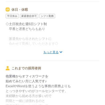
休日・休暇
平日休み
家庭都合休可
シフト勤務
◇土日祝含む週5日シフト制
早番と遅番どちらもあり
派遣先から出されたシフトに
合わせて勤務していただきます◎
もっと見る
休み希望OK！
応募する
これまでの採用者例
他業種からオフィスワークを
始めてみたい方に人気です♪
ExcelやWordを使うような事務の業務よりも
とっつきやすいのがコールセンターです。
未経験から始める方が多いので
同期と一緒に頑張れるのと