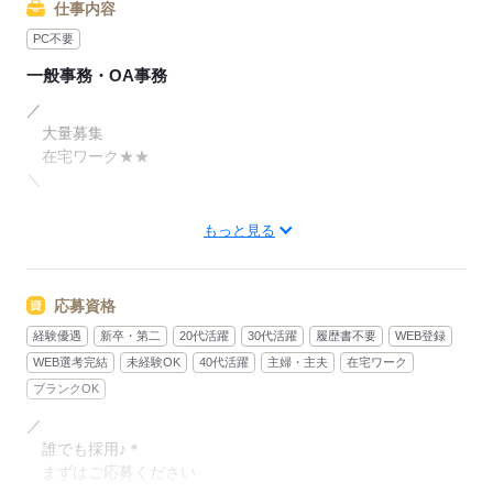
仕事内容
▽ シフト制
PC不要
土日含むシフト制なので
一般事務・OA事務
平日休みもあります
病院や役所などに
／
通いやすく何かと嬉しい★＊
大量募集
在宅ワーク★★
▽ 評価制度あり
＼
応答呼数やアンケートの結果で
表彰やポイントがもらえたり
まずは出社で超過保護に育てます（ ﾟДﾟ）
もっと見る
3ヶ月に1度昇給チャンスあり
入社して最初の半年はオフィスでの勤務
みんな一緒の日に入社なので
▽ 在宅勤務
同期と一緒に座学からスタート◎
応募資格
研修が終わり独り立ちしたら
入社から半年後くらいには
経験優遇
新卒・第二
20代活躍
30代活躍
履歴書不要
WEB登録
オペレーター2～3人に1人の割合で
在宅スタート！
優しいインストラクターがすぐ隣に！
WEB選考完結
未経験OK
40代活躍
主婦・主夫
在宅ワーク
わからないことは声に出す前に
ブランクOK
▽ 社員登用あり
気付いてくれる距離感なので
希望に応じて
／
未経験でも安心して始められる＊
社員にキャリアアップ↑
誰でも採用♪＊
↓
未経験からでも
まずはご応募ください
仕事の流れをすっかり覚えた半年後から