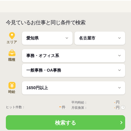
今見ているお仕事と同じ条件で検索
エリア
職種
時給
-
円
平均時給：
-
件
ヒット件数：
-
円
月収換算：
?
検索する