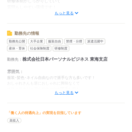
研修体制がしっかりしていて
質問もしやすい環境です！
もっと見る
応募する
勤務先の情報
勤務先公開
大手企業
服装自由
禁煙・分煙
派遣活躍中
産休・育休
社会保険制度
研修制度
株式会社日本パーソナルビジネス 東海支店
勤務先：
雰囲気：
服装･髪色･ネイル自由なので派手な方も多いです！
おしゃれさんも逆におしゃれに興味なくて
オフィスカジュアルやスーツが苦手な方も
もっと見る
私服で働けるのは最高ですよ～！
→→在宅ならパジャマでOK （＾ω＾）ﾉ
「働く人の待遇向上」の実現を目指しています
低い
高い
多い年齢層
高収入
男性
女性
男女の割合