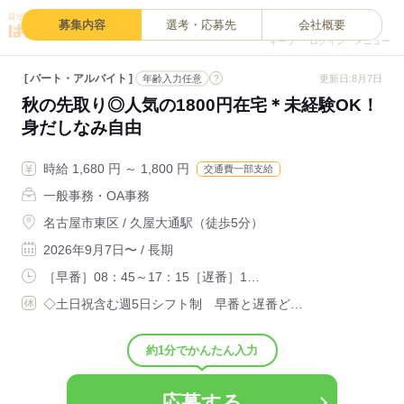
0
募集内容
選考・応募先
会社概要
キープ
ログイン
メニュー
パート・アルバイト
?
更新日:8月7日
年齢入力任意
秋の先取り◎人気の1800円在宅＊未経験OK！
身だしなみ自由
時給 1,680 円 ～ 1,800 円
交通費一部支給
一般事務・OA事務
名古屋市東区 / 久屋大通駅（徒歩5分）
2026年9月7日〜 / 長期
［早番］08：45～17：15［遅番］1…
◇土日祝含む週5日シフト制 早番と遅番ど…
約1分でかんたん入力
応募する