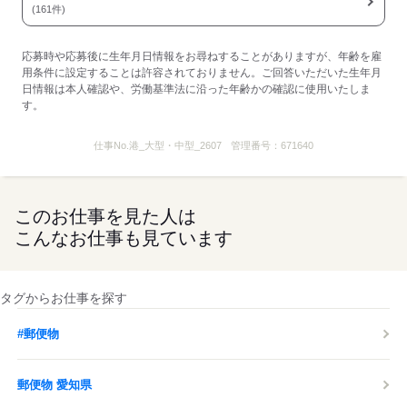
(161件)
応募時や応募後に生年月日情報をお尋ねすることがありますが、年齢を雇
用条件に設定することは許容されておりません。ご回答いただいた生年月
日情報は本人確認や、労働基準法に沿った年齢かの確認に使用いたしま
す。
仕事No.
港_大型・中型_2607
管理番号：
671640
このお仕事を見た人は
こんなお仕事も見ています
タグからお仕事を探す
#郵便物
郵便物 愛知県