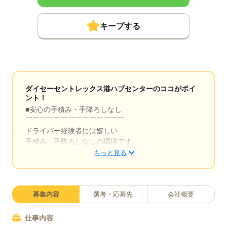
キープする
ダイセーセントレックス港ハブセンターのココがポイ
ント！
■安心の手積み・手降ろしなし
￣￣￣￣￣￣￣￣￣￣￣￣￣￣
ドライバー経験者には嬉しい
手積み、手降ろしなしの環境です。
もっと見る
身体の負担が少ないので、性別問わず
長く安心して働くことができます！
■大手グループで安定性抜群
募集内容
選考・応募先
会社概要
￣￣￣￣￣￣￣￣￣￣￣￣￣
弊社は1968年設立、2004年からは
仕事内容
大手食品輸送会社ダイセーグループ傘下に入り、