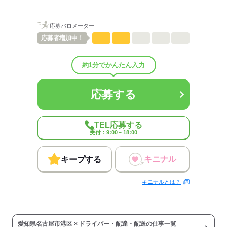
■資格取得制度
（運行管理・衛生管理・ITパスポートなど）
■育児休業
応募バロメーター
■介護休業
応募者
増加中！
■制服貸与
■社員紹介制度
■再検査費用補助
約1分でかんたん入力
■インフルエンザ予防接種
■誕生日プレゼント（本人・配偶者）
応募する
■クリスマスケーキ配布
■慶弔金（結婚・出産祝い金など）
■入学祝い金
TEL応募する
【その他手当など】
受付：9:00～18:00
■深夜・残業手当あり
■交通費規定内支給
キニナル
キープする
応募する
キニナルとは？
愛知県名古屋市港区 × ドライバー・配達・配送の仕事一覧