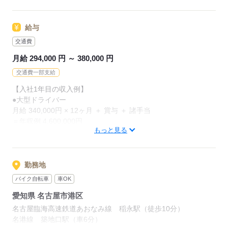
2：00 休憩
◆フォークリフト免許
3：00 配送、荷降ろし（2～3か所）
8：00 納品終了
給与
◆運送業界での経験がある方
8：30 帰庫
◆配送関連のお仕事の経験がある方
交通費
9：00 点呼・退勤
◆運転が好きな方
月給 294,000 円 ～ 380,000 円
【こんな方が活躍中】
交通費一部支給
応募する
◇チームワークの中で働くのが好きな方
【入社1年目の収入例】
◇業務をコツコツと丁寧に行うことが得意な方
●大型ドライバー
◇家族のため、ライフワークバランスを重視したい方
月給 340,000円 × 12ヶ月 ＋ 賞与 ＋ 諸手当
＝年収例 4,600,000円
もっと見る
応募する
■賞与あり（年2回）
■昇給あり（年2回）
■試用期間3ヶ月あり（給与・雇用形態は同条件）
勤務地
バイク自転車
車OK
【その他手当など】
愛知県 名古屋市港区
■深夜・残業手当あり
■入社祝い金10万円支給（規定あり）
名古屋臨海高速鉄道あおなみ線 稲永駅（徒歩10分）
■交通費規定内支給
名港線 築地口駅（車6分）