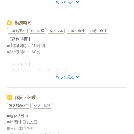
■免許取得支援制度
名港線 名古屋港駅（車8分）
もっと見る
（限定解除審査、準中型免許、中型免許、大型免許、
フォークリフトなど）
応募する
■資格取得制度
勤務時間
（運行管理・衛生管理・ITパスポートなど）
■慶弔金（結婚・出産祝い金など）
16時前退社
残10未満
残20未満
10時～出社
17時～出社
■交通費規定内支給
【勤務時間】
（※1.8km以上で距離に応じて支給）
■実働時間： 10時間
■車・バイク通勤可
■休憩時間： 60分
■駐車場完備
【シフト例】
・早番シフト： 21：00～9：00
応募する
・中番シフト： 3：30～13：30
もっと見る
・遅番シフト： 15：00～1：00
などなど…
休日・休暇
配送体制はは24時間なので、上記以外にも
家庭都合休可
シフト勤務
コースに応じて色んな開始時間・終了時間が
あります。
■週休2日制
■年間休日115日
働きたいシフトは柔軟に対応可能ですので、
■有給休暇あり
面接時にご相談ください！