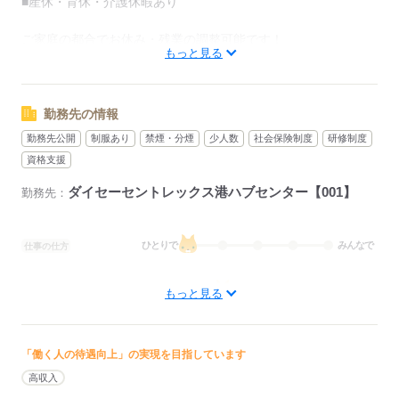
■産休・育休・介護休暇あり
【残業について】
ご家庭の都合でお休み・残業の調整可能です！
もっと見る
1日1～2時間程度の残業です。
性別や年齢問わず働きやすい環境ですので、
1日あたりの配送件数は4件ほどと少なめで、
お気軽にご相談ください◎
時間に追われる配送も少ないので
安心して始められるお仕事です！
勤務先の情報
応募する
勤務先公開
制服あり
禁煙・分煙
少人数
社会保険制度
研修制度
※ご家庭やお子さんの事情などで残業が難しい等
資格支援
ありましたら、お気軽にご相談ください。
ダイセーセントレックス港ハブセンター【001】
勤務先：
未経験からスタートする方でも安心して
働けるサポート体制を万全に整えています！
ひとりで
みんなで
仕事の仕方
新しい一歩を踏み出すあなたを
しずか
にぎやか
職場の様子
もっと見る
一緒に応援します。
待遇・福利厚生：
【福利厚生】
■社会保険完備
応募する
「働く人の待遇向上」の実現を目指しています
■免許取得支援制度
（限定解除審査、準中型免許、中型免許、大型免許、
高収入
フォークリフトなど）