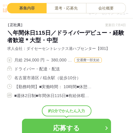
0
募集内容
選考・応募先
会社概要
キープ
ログイン
メニュー
正社員
更新日:7月4日
＼年間休日115日／ドライバーデビュー・経験
者歓迎＊大型・中型
求人会社
ダイセーセントレックス港ハブセンター【001】
月給 294,000 円 ～ 380,000 …
交通費一部支給
ドライバー・配達・配送
名古屋市港区 / 稲永駅（徒歩10分）
【勤務時間】■実働時間： 10時間■休憩…
■週休2日制■年間休日115日■有給休暇…
約1分でかんたん入力
応募する