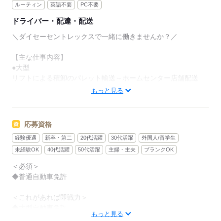
ルーティン
英語不要
PC不要
より安定した基盤を持つ会社に成長しています。
ドライバー・配達・配送
■プライベートとの両立も叶えられる
＼ダイセーセントレックスで一緒に働きませんか？／
￣￣￣￣￣￣￣￣￣￣￣￣￣￣￣￣￣
年間休日は運送業界の中では多めの115日。
【主な仕事内容】
コースによって休日は変わるので、
●大型
働きたいシフトは面接時にご相談ください！
リフトによる積卸のパレット輸送～ホームセンター店舗配送
もっと見る
ガッツリ稼ぎたいけど、プライベートも
●中型
充実させながら働きたい、
郵便物や宅配物、日用雑貨の配送（配送ルートは前日決定）
そんなあなたにおすすめです。
応募資格
商品を運ぶ際は台車やパレットを使用するので、
健康経営法人として予防接種費用の補助、
経験優遇
新卒・第二
20代活躍
30代活躍
外国人/留学生
手積み手降ろしなしで女性の方も活躍中です◎
病院の再検査費用の補助など、
未経験OK
40代活躍
50代活躍
主婦・主夫
ブランクOK
福利厚生も充実しているので
■1日のお仕事の流れ（例）
安心して腰を据えて働くことが可能です◎
＜必須＞
￣￣￣￣￣￣￣￣￣￣￣￣￣
◆普通自動車免許
21：00 出勤・点呼
あなたもダイセーセントレックスで
21：30 車両点検、出庫
安心・安定のキャリアを築きませんか？
＜これがあれば即戦力＞
22：00 物流センターにて積込
◆大型自動車免許
0：00 ホームセンターの店舗に配送、荷降ろし
もっと見る
◆中型自動車免許