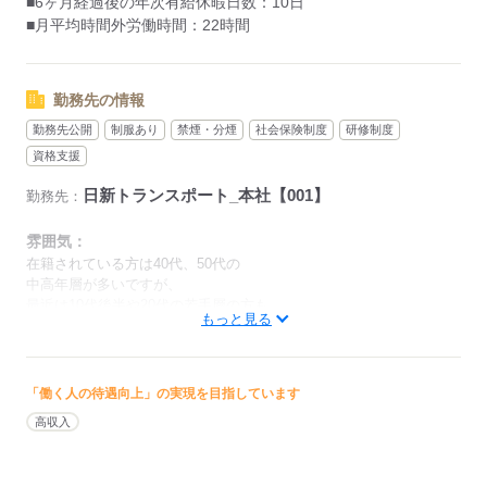
■6ヶ月経過後の年次有給休暇日数：10日
■月平均時間外労働時間：22時間
【残業について】
月平均で約22時間の残業です。
1日あたりの配送件数は少なめで、
勤務先の情報
時間に追われる配送も少ないので
勤務先公開
制服あり
禁煙・分煙
社会保険制度
研修制度
安心して始められるお仕事です！
資格支援
日新トランスポート_本社【001】
勤務先：
未経験からスタートする方でも安心して
働けるサポート体制を万全に整えています！
雰囲気：
在籍されている方は40代、50代の
家族とともに新しい一歩を踏み出す
中高年層が多いですが、
あなたを一緒に応援します。
最近は10代後半や20代の若手層の方も
働く仲間が支え合い、
もっと見る
入社されています。
お互いをフォローし合う職場ですので、
まずはお気軽にお問い合わせください◎
しっかりと横乗りから指導を行うので、
一人前に成長することが可能です！
「働く人の待遇向上」の実現を目指しています
ひとりで
みんなで
仕事の仕方
高収入
応募する
しずか
にぎやか
職場の様子