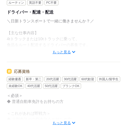
大手食品輸送会社ダイセーグループ傘下に入り、
ルーティン
英語不要
PC不要
より安定した基盤を持つ会社に成長しています。
ドライバー・配達・配送
■プライベートとの両立も叶えられる
＼日新トランスポートで一緒に働きませんか？／
￣￣￣￣￣￣￣￣￣￣￣￣￣￣￣￣￣
年間休日は運送業界の中では多め。
【主な仕事内容】
コースによって休日は変わるので、
4tトラックまたは10tトラックに乗って、
働きたいシフトは面接時にご相談ください！
食品をルート配送するドライバーの募集です。
もっと見る
ガッツリ稼ぎたいけど、プライベートも
物流センターで商品の積み込みをしていただき、
充実させながら働きたい、
各地の物流センターやスーパーへの
そんなあなたにおすすめです。
配送をお任せします！
応募資格
家族手当や食事手当など、
経験優遇
新卒・第二
20代活躍
30代活躍
60代歓迎
外国人/留学生
商品を運ぶ際はカートを使用するので、
福利厚生も充実しているので
体力に自信が無い方でもOK◎
未経験OK
40代活躍
50代活躍
ブランクOK
安心して腰を据えて働くことが可能です◎
＜必須＞
■日勤の方の1日のコースの例
◆ 普通自動車免許をお持ちの方
あなたも日新トランスポートで
￣￣￣￣￣￣￣￣￣￣￣￣￣￣
安心・安定のキャリアを築きませんか？
7：30 出勤・点呼
＜これがあれば即戦力＞
8：30 松阪市の工場で荷物の積み込み
◆ 大型免許や中型免許をお持ちの方
11：00 愛知県内の物流センターで荷降ろし
もっと見る
◆ 運転が好きで、長時間運転に自信がある方