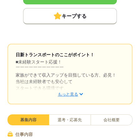
キープする
日新トランスポートのここがポイント！
■未経験スタート応援！
￣￣￣￣￣￣￣￣￣￣￣
家族ができて収入アップを目指している方、必見！
当社は未経験者でも安心して
スタートできる環境です。
もっと見る
準中型免許から大型免許、フォークリフト免許まで、
様々な資格取得をしっかりサポートします。
募集内容
選考・応募先
会社概要
■大手グループで安定性抜群
￣￣￣￣￣￣￣￣￣￣￣￣￣
弊社は平成5年設立、令和3年からは
仕事内容