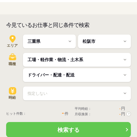
今見ているお仕事と同じ条件で検索
エリア
職種
時給
-
円
平均時給：
-
件
ヒット件数：
-
円
月収換算：
?
検索する