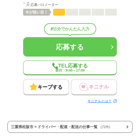
待遇・福利厚生：
応募バロメーター
【福利厚生】
今が
狙い目！
■社会保険完備
■免許取得支援制度
（限定解除審査、準中型免許、中型免許、大型免許、
約1分でかんたん入力
フォークリフトなど）
■資格取得制度
（運行管理・衛生管理・ITパスポートなど）
応募する
■育児休業
■介護休業
■制服貸与
TEL応募する
■社員紹介制度
受付：9:00～17:00
■再検査費用補助
■インフルエンザ予防接種
■誕生日プレゼント（本人・配偶者）
キニナル
キープする
■慶弔金（結婚・出産祝い金など）
キニナルとは？
【その他手当など】
■深夜・残業手当あり
■交通費規定内支給
■食事手当（180円／日）
三重県松阪市 × ドライバー・配達・配送の仕事一覧
(72件)
■家族手当（3,000円／月～10,000円／月）