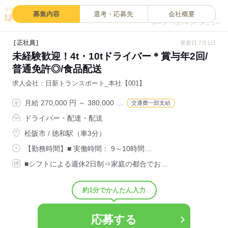
0
募集内容
選考・応募先
会社概要
キープ
ログイン
メニュー
正社員
更新日:7月1日
未経験歓迎！4t・10tドライバー＊賞与年2回/
普通免許◎/食品配送
求人会社
日新トランスポート_本社【001】
月給 270,000 円 ～ 380,000 …
交通費一部支給
ドライバー・配達・配送
松阪市 / 徳和駅（車3分）
【勤務時間】■ 実働時間： 9～10時間…
■シフトによる週休2日制⇒家庭の都合でお…
約1分でかんたん入力
応募する