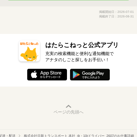
掲載開始日：2026-07-01
掲載終了日：2026-08-31
はたらこねっと公式アプリ
充実の検索機能と便利な通知機能で
アナタのしごと探しをお手伝い！
ページの先頭へ
配達・配送
株式会社日新トランスポート 本社_4t・10tドライバー_2607のお仕事詳細