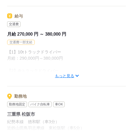
13：00 休憩
◆ ドライバーや物流業界での経験がある方
▼
16：00 桑名の物流センターで積み込み
給与
【こんな方が活躍中】
18：00 松阪の物流センターで荷降ろし
◇ 家庭を支えるために安定した収入を求める方
交通費
18：30 退勤
◇ コミュニケーションが得意で、
月給 270,000 円 ～ 380,000 円
チームワークを大切にする方
◇ チャレンジ精神旺盛で、成長を目指している方
交通費一部支給
応募する
【1】10tトラックドライバー
月給：290,000円～380,000円
応募する
【2】4tトラックドライバー
もっと見る
月給：270,000円～330,000円
【入社1年目の収入例】
月給 290,000円 × 12ヶ月 ＋ 賞与
勤務地
＝年収例 3,700,000円
勤務地固定
バイク自転車
車OK
三重県 松阪市
■賞与：年2回
■試用期間1ヶ月あり（給与・雇用形態は同条件）
紀勢本線 徳和駅（車3分）
近鉄山田鳥羽志摩線 東松阪駅（車5分）