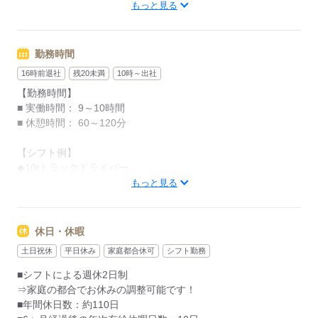
【その他手当】
紀勢本線 松阪駅（車10分）
もっと見る
■社会保険完備
■深夜・残業手当あり
応募する
■食事手当（180円／日）
勤務時間
■家族手当（3,000円／月～10,000円／月）
■免許取得支援制度
16時前退社
残20未満
10時～出社
（限定解除審査、準中型免許、中型免許、大型免許、
【勤務時間】
フォークリフトなど）
■ 実働時間： 9～10時間
■資格取得制度
■ 休憩時間： 60～120分
（運行管理・衛生管理・ITパスポートなど）
■誕生日プレゼント（本人・配偶者）
【シフト例】
■慶弔金（結婚・出産祝い金など）
◆10tトラックドライバー
【1】7：30～18：30
もっと見る
【2】22：00～8：00
応募する
【3】12：00～21：00
休日・休暇
◆4tトラックドライバー
土日祝休
平日休み
家庭都合休可
シフト勤務
【1】12：30～23：30
【2】13：00～25：00
■シフトによる週休2日制
【3】3：00～13：30
⇒家庭の都合でお休みの調整可能です！
■年間休日数：約110日
※働きたいシフトは面接時にご相談ください！