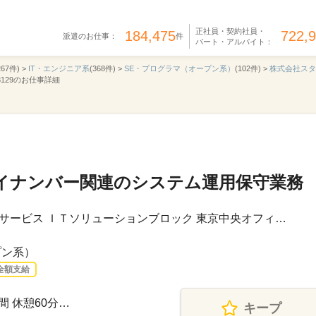
正社員・契約社員・
184,475
722,
派遣のお仕事：
件
パート・アルバイト：
267件) >
IT・エンジニア系
(368件) >
SE・プログラマ（オープン系）
(102件) >
株式会社スタ
129のお仕事詳細
マイナンバー関連のシステム運用保守業務
サービス ＩＴソリューションブロック 東京中央オフィ…
プン系）
全額支給
時間 休憩60分…
キープ