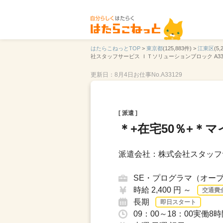
はたらこねっとTOP
>
東京都
(125,883件) >
江東区
(5,
社スタッフサービス ＩＴソリューションブロック A33
更新日：8月4日
お仕事No.A33129
[ 派遣 ]
＊+在宅50％+＊
派遣会社：株式会社スタッフ
SE・プログラマ（オー
時給 2,400 円 ～
交通費
長期
即日スタート
09：00～18：00実働8