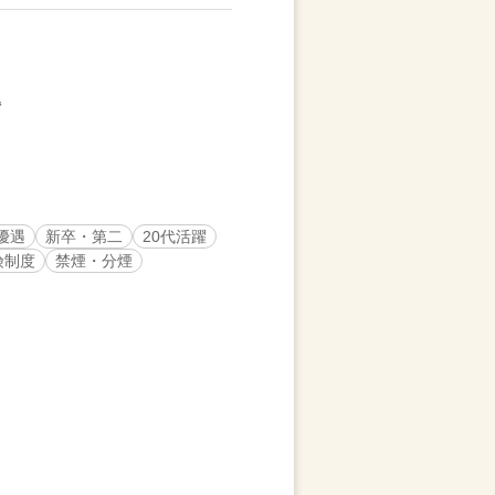
優遇
新卒・第二
20代活躍
険制度
禁煙・分煙