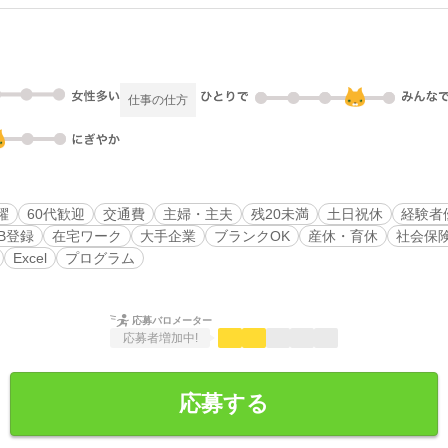
仕事の仕方
躍
60代歓迎
交通費
主婦・主夫
残20未満
土日祝休
経験者
B登録
在宅ワーク
大手企業
ブランクOK
産休・育休
社会保
Excel
プログラム
応募バロメーター
応募者増加中!
応募する