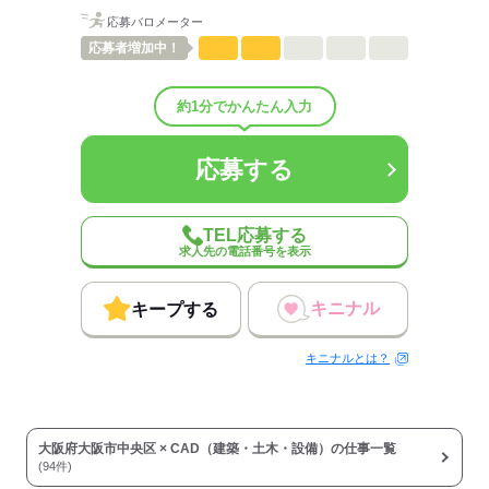
男女比
（男7：女3）
平均年齢
40歳
応募バロメーター
概要：
応募者
増加中！
業界
建築・土木・不動産関連
約1分でかんたん入力
応募する
応募する
TEL応募する
求人先の電話番号を表示
キニナル
キープする
キニナルとは？
大阪府大阪市中央区 × CAD（建築・土木・設備）の仕事一覧
(94件)