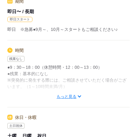
期間
即日〜 / 長期
即日スタート
即日 ※急募●9月～、10月～スタートもご相談ください♪
時間
残業なし
●9：30～18：00（休憩時間・12：00～13：00）
●残業：基本的になし
※突発的に発生する際には、ご相談させていただく場合がござ
います。（1～10時間未満/月）
もっと見る
------------------------------
【会社の主力商品・サービス】
大型建築設計・監理会社
休日・休暇
【服装】
オフィスカジュアル
土日祝休
【研修期間】
土曜
日曜
祝日