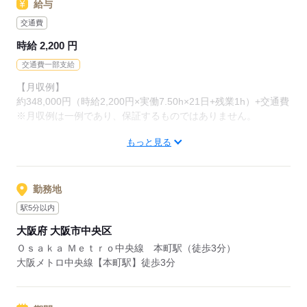
給与
交通費
応募する
時給 2,200 円
交通費一部支給
【月収例】
約348,000円（時給2,200円×実働7.50h×21日+残業1h）+交通費
※月収例は一例であり、保証するものではありません。
もっと見る
【交通費】
通勤交通費の支給あり（当社規定による）
kkw_bcov2106
勤務地
駅5分以内
応募する
大阪府 大阪市中央区
Ｏｓａｋａ Ｍｅｔｒｏ中央線 本町駅（徒歩3分）
大阪メトロ中央線【本町駅】徒歩3分