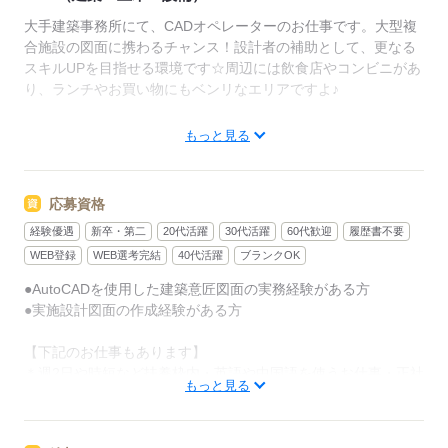
大手建築事務所にて、CADオペレーターのお仕事です。大型複
合施設の図面に携わるチャンス！設計者の補助として、更なる
スキルUPを目指せる環境です☆周辺には飲食店やコンビニがあ
り、ランチやお買い物にもベンリなエリアですよ♪
【仕事内容】
もっと見る
大手建築事務所で、意匠図のCADオペレーターをお願いしま
す。大型複合施設の意匠図面の作成・修正をしていただきま
す。使用するソフトはAutoCADがメインです。その他、打合せ
応募資格
の参加や説明資料の作成などもお任せします。
経験優遇
新卒・第二
20代活躍
30代活躍
60代歓迎
履歴書不要
●建築意匠図面の作成・修正（AutoCAD使用）
●実施設計図面の作成・修正
WEB登録
WEB選考完結
40代活躍
ブランクOK
●イメージ図や概要図の説明資料作成（Illustrator・InDesign使
●AutoCADを使用した建築意匠図面の実務経験がある方
用）
●実施設計図面の作成経験がある方
【下記のお仕事もあります】
応募する
＊週2日や時短など扶養枠内・英語や中国語を使うお仕事・正社
もっと見る
員前提の紹介予定派遣！
＊急募・財団法人や社団法人など…お気軽にお問い合わせくだ
さい♪