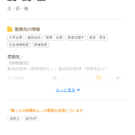
OJT
【職場環境】
土・日・祝
休憩室：あり
勤務先の情報
応募する
大手企業
服装自由
禁煙・分煙
派遣活躍中
産休・育休
社会保険制度
研修制度
雰囲気：
【喫煙環境】
敷地内禁煙（喫煙場所なし）屋内原則禁煙（喫煙室あり）
低い
高い
多い年齢層
もっと見る
男性
女性
男女の割合
しずか
にぎやか
職場の様子
「働く人の待遇向上」の実現を目指しています
配属先部署：
高収入
給与UP
大手建築事務所にて、CADオペレーターのお仕事です
人数
40人