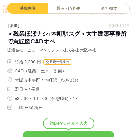
0
募集内容
選考・応募先
会社概要
キープ
ログイン
メニュー
派遣
更新日:8月4日
＜残業ほぼナシ♪本町駅スグ＞大手建築事務所
で意匠図CADオペ
派遣会社
ヒューマンリソシア株式会社 大阪本社
時給 2,200 円
交通費一部支給
CAD（建築・土木・設備）
大阪市中央区 / 本町駅（徒歩3分）
即日〜 / 長期
●9：30～18：00（休憩時間・12：…
土曜 日曜 祝日
約1分でかんたん入力