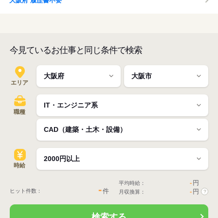
大阪府 履歴書不要
今見ているお仕事と同じ条件で検索
エリア
職種
時給
-
円
平均時給：
-
件
ヒット件数：
-
円
月収換算：
?
検索する