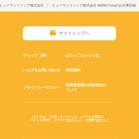
ヒューマンリソシア株式会社
ヒューマンリソシア株式会社 AM0017osaのお仕事詳細
サイトトップへ
ディップ（株）
はたらこねっととは
ヘルプ＆お問い合わせ
利用規約
利用者情報の外部送信に
プライバシーポリシー
ついて
バイトル
スポットバイトル
バイトルNEXT
バイトルPRO
ナースではたらこ
介護ではたらこ