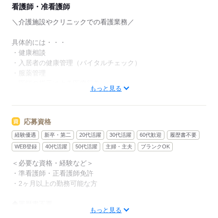
看護師・准看護師
＼介護施設やクリニックでの看護業務／
具体的には・・・
・健康相談
・入居者の健康管理（バイタルチェック）
・服薬管理
・医師の指示による医療行為
もっと見る
など
＜サポート体制バツグン＞
応募資格
メッセージアプリでいつでも相談OK！
お仕事に関するお悩み・人間関係・シフトの相談など
経験優遇
新卒・第二
20代活躍
30代活躍
60代歓迎
履歴書不要
専任の担当が対応します◎
WEB登録
40代活躍
50代活躍
主婦・主夫
ブランクOK
就業先の施設にも詳しいので安心くださいね！
＜必要な資格・経験など＞
・準看護師・正看護師免許
＜日払いあり＆手数料無料＞
・2ヶ月以上の勤務可能な方
手数料が無料なので、コスト負担を抑えて利用OK★
勤務後 マイページからの申請で、
◆履歴書不要
最短翌日中にお給料を受け取れます♪
もっと見る
◆食事補助あり（1食300～500円）