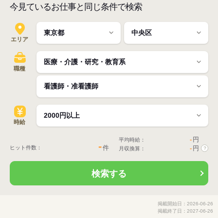
今見ているお仕事と同じ条件で検索
エリア
職種
時給
-
円
平均時給：
-
件
ヒット件数：
-
円
月収換算：
?
検索する
掲載開始日：2026-06-26
掲載終了日：2027-06-26