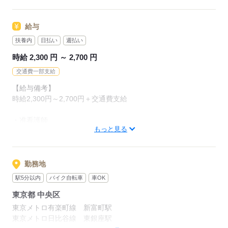
◆日払い・週払いOK
20代～50代活躍中です！
◆扶養内勤務OK
※登録制のため、応募のタイミングによりご紹介できる案件が
給与
◆休憩室あり
異なります。
◆産休・育休取得実績あり
扶養内
日払い
週払い
◆特別休暇制度あり
時給 2,300 円 ～ 2,700 円
応募する
◆社員登用制度あり
◆車通勤OK（規定あり）
交通費一部支給
◆バイク・自転車通勤OK（規定あり）
【給与備考】
時給2,300円～2,700円＋交通費支給
応募する
・准看護師
もっと見る
時給2,300円～2,500円
・正看護師
時給2,500円～2,700円
勤務地
駅5分以内
バイク自転車
車OK
＼日収例と月収例はこちら／
東京都 中央区
【日収例】時給2,300円×実働8時間＝日収1万8,400円
【月収例】日収1万8,400円×22日勤務＝月収40万4,800円
東京メトロ有楽町線 新富町駅
東京メトロ日比谷線 東銀座駅
※施設により時給は異なります。