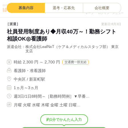
0
募集内容
選考・応募先
会社概要
キープ
ログイン
メニュー
派遣
更新日:8月3日
社員登用制度あり◆月収40万～！勤務シフト
相談OK◎看護師
派遣会社
株式会社LeafNxT（ケア＆メディカルスタッフ部） 東京
支店
時給 2,300 円 ～ 2,700 円
交通費一部支給
看護師・准看護師
中央区 / 新富町駅
1ヵ月～3ヵ月
週3日/1日8時間～［勤務時間例］▼早番…
月曜 火曜 水曜 木曜 金曜 土曜 日曜…
約1分でかんたん入力