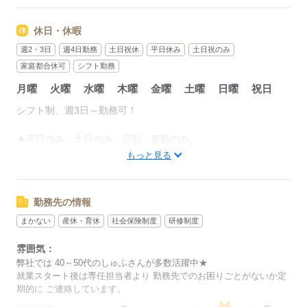
経験を積むキャリアアップや
10：00～19：00
常勤・直雇用化も 大歓迎◎
※休憩60分
休日・休暇
▼1シフトの場合
週2・3日
週4日勤務
土日祝休
平日休み
土日祝のみ
応募する
8：30～17：00
家庭都合休可
シフト勤務
9：00～18：00
月曜
火曜
水曜
木曜
金曜
土曜
日曜
祝日
※休憩60分
シフト制、週3日～勤務可！
早番・遅番・1シフト等
ご希望の勤務時間帯をお聞かせください。
★平日のみ、土日のみ、日勤・夜勤のみ、
時短や曜日固定などの希望もご相談ください。
もっと見る
勤務シフト例）月曜、水曜、金曜等の週3日など
自由なシフトで勤務可能！シフト自由・自己申告♪
勤務シフト例）月曜、水曜、金曜等の週3日など
自由なシフトで勤務可能！
勤務先の情報
◆一定の単位期間（1ヶ月単位）の変形労働時間制
まかない
産休・育休
社会保険制度
研修制度
＜日雇派遣の例外要件について＞
応募する
雰囲気：
下記いずれかに該当する方のみ、単発（1日～30日以内）での
弊社では 40～50代のしゅふさんが多数活躍中★
就業が可能です。
就業スタート後は専任担当者より 勤務先でのお困りごとがないか定
●60歳以上
期的に ご連絡しています。
●雇用保険の適用を受けない学生