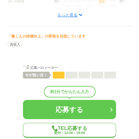
●本業年収500万円以上
低い
高い
多い年齢層
●世帯年収500万円以上（かつ主たる生計者以外）
※面談時に確認書類（学生証や源泉徴収票など）の提示が必要
もっと見る
男性
女性
男女の割合
です。
＜必要な資格・経験など＞
ひとりで
みんなで
仕事の仕方
「働く人の待遇向上」の実現を目指しています
・準看護師・正看護師免許
高収入
・2ヶ月以上の勤務可能な方
しずか
にぎやか
職場の様子
配属先部署：
各介護施設での看護業務
応募する
応募バロメーター
人数
15人
今が
狙い目！
男女比
（男4：女6）
平均年齢
40歳
概要：
約1分でかんたん入力
業界
医療・介護・福祉関連
応募する
応募する
TEL応募する
受付：10:00～19:00