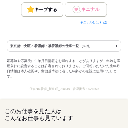
キニナル
キープする
キニナルとは？
東京都中央区 × 看護師・准看護師の仕事一覧
(82件)
応募時や応募後に生年月日情報をお尋ねすることがありますが、年齢を雇
用条件に設定することは許容されておりません。ご回答いただいた生年月
日情報は本人確認や、労働基準法に沿った年齢かの確認に使用いたしま
す。
仕事No.
看護_新富町_260619
管理番号：
621550
このお仕事を見た人は
こんなお仕事も見ています