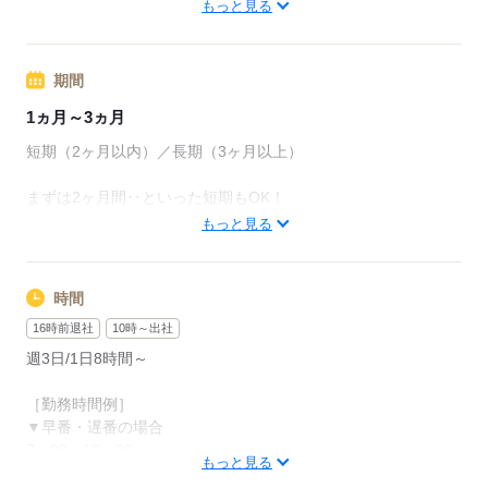
東京メトロ日比谷線 築地駅
もっと見る
※研修期間も同条件
※お持ちの資格により給与変動あり
応募する
期間
＊資格手当あり
1ヵ月～3ヵ月
支払方法：日払い・週払い
短期（2ヶ月以内）／長期（3ヶ月以上）
【交通費備考】
まずは2ヶ月間‥といった短期もOK！
別途一部支給
もっと見る
※即日勤務OK
※通勤する施設によって異なります。
※勤務スタート日や時短・曜日固定などの希望があればお聞か
せください
時間
応募する
16時前退社
10時～出社
＜活躍中のスタッフさんについて＞
20代～50代活躍中です！
週3日/1日8時間～
約7割の方が 半年以上の長期で活躍中◎
［勤務時間例］
2か月の契約満了後、希望に応じて
▼早番・遅番の場合
就業先の相談・紹介させていただきます！
7：00～16：00
もっと見る
11：00～20：00