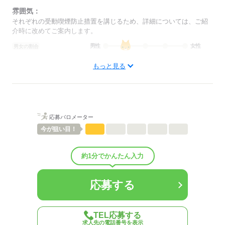
雰囲気：
それぞれの受動喫煙防止措置を講じるため、詳細については、ご紹
介時に改めてご案内します。
男性
女性
男女の割合
もっと見る
ひとりで
みんなで
仕事の仕方
しずか
にぎやか
職場の様子
配属先部署：
支店
応募バロメーター
今が
狙い目！
人数
23人
男女比
（男7：女3）
概要：
約1分でかんたん入力
業界
住宅・インテリア関連
応募する
応募する
TEL応募する
求人先の電話番号を表示