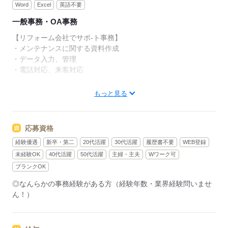
Word
Excel
英語不要
一般事務・OA事務
【リフォーム会社でサポ-ト事務】
・メンテナンスに関する資料作成
・データ入力、管理
・電話対応、来客対応
【服装】オフィスカジュアル
もっと見る
【男女比】7：3【配属先部署】支店【部署人数】23名【平均年
齢】
【月収例：205,538円（時給1,350円×実働7時間15分×月21
応募資格
日）】
経験優遇
新卒・第二
20代活躍
30代活躍
履歴書不要
WEB登録
未経験OK
40代活躍
50代活躍
主婦・主夫
Wワーク可
応募する
ブランクOK
◎なんらかの事務経験がある方（経験年数・業界経験問いませ
ん！）