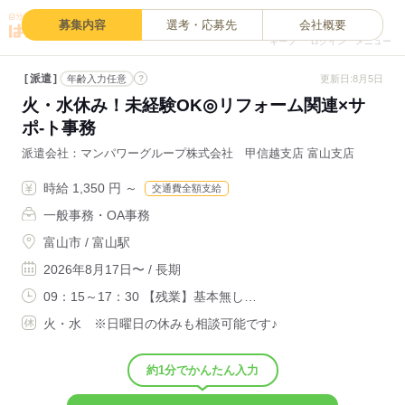
0
募集内容
選考・応募先
会社概要
キープ
ログイン
メニュー
派遣
?
更新日:8月5日
年齢入力任意
火・水休み！未経験OK◎リフォーム関連×サ
ポ-ト事務
派遣会社
マンパワーグループ株式会社 甲信越支店 富山支店
時給 1,350 円 ～
交通費全額支給
一般事務・OA事務
富山市 / 富山駅
2026年8月17日〜 / 長期
09：15～17：30 【残業】基本無し…
火・水 ※日曜日の休みも相談可能です♪
約1分でかんたん入力