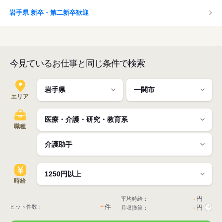
岩手県 新卒・第二新卒歓迎
今見ているお仕事と同じ条件で検索
エリア
職種
時給
-
円
平均時給：
-
件
ヒット件数：
-
円
月収換算：
?