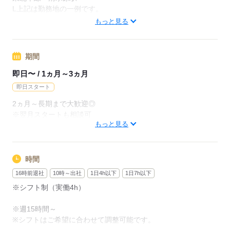
月給220000円（月22日勤務・実働1日8h）
L上記は勤務地の一例です。
※未経験の方（無資格）：時給1250円で算出した場合となりま
【他勤務先例】入居施設、デイサービス、ショートステイ、ク
もっと見る
す。
リニック、病院
【交通費備考】
期間
応募する
※交通費全額支給（派遣先による）
※車通勤OK/規定あり
即日〜 / 1ヵ月～3ヵ月
即日スタート
応募する
2ヵ月～長期まで大歓迎◎
※翌月スタートも相談可
もっと見る
※試用期間（初回2ヵ月契約）
応募する
時間
16時前退社
10時～出社
1日4h以下
1日7h以下
※シフト制（実働4h）
※週15時間～
※シフトはご希望に合わせて調整可能です。