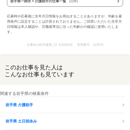
応募する
岩手県一関市 × 介護助手の仕事一覧
(12件)
応募時や応募後に生年月日情報をお尋ねすることがありますが、年齢を雇
用条件に設定することは許容されておりません。ご回答いただいた生年月
日情報は本人確認や、労働基準法に沿った年齢かの確認に使用いたしま
す。
仕事No.
MOR盛岡_22【260605】
管理番号：
123976
このお仕事を見た人は
こんなお仕事も見ています
関連する岩手県の検索条件
岩手県 介護助手
岩手県 土日祝休み