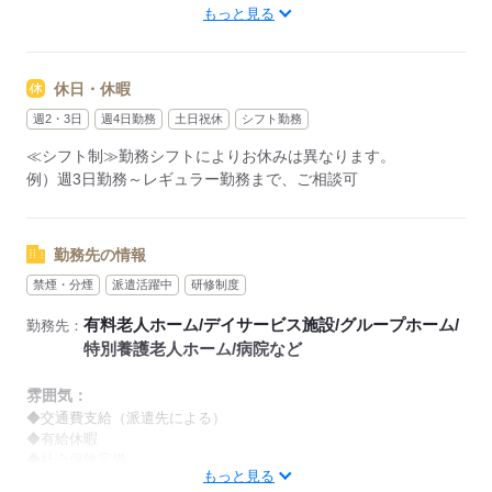
もっと見る
【早番】
07：00～16：00
【日勤】
休日・休暇
09：00～18：00
【遅番】
週2・3日
週4日勤務
土日祝休
シフト勤務
11：00～20：00
≪シフト制≫勤務シフトによりお休みは異なります。
【夜勤】
例）週3日勤務～レギュラー勤務まで、ご相談可
17：00～10：00
※夜勤希望の方は、まず施設に慣れて頂くため
2～3ヵ月程度のならし日勤が必要です
勤務先の情報
禁煙・分煙
派遣活躍中
研修制度
その他、
●週2日・1日4h～
有料老人ホーム/デイサービス施設/グループホーム/
勤務先：
●日勤のみ
特別養護老人ホーム/病院など
●土日休み
など、いろんなシフトのお仕事をご紹介できます！
雰囲気：
登録の際に、あなたのご希望をお聞かせください。
◆交通費支給（派遣先による）
◆有給休暇
◆社会保険完備
◆給与の前払い制度あり（規定あり）
もっと見る
※喫煙環境に関しては就業場所ごとに異なります。
勤務したシフトを申請後、最短で2日後に給与GETも可能！