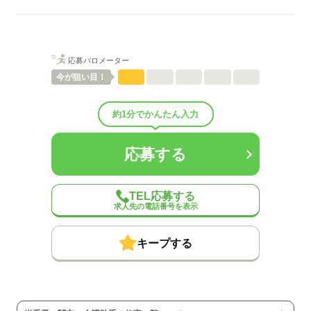
ご紹介先それぞれ措置を講じるため、
詳細はお気軽にお問合せください◎
詳細については、ご紹介時に改めてご案内します。
低い
高い
多い年齢層
応募する
応募バロメーター
男性
女性
男女の割合
今が
狙い目！
ひとりで
みんなで
仕事の仕方
約1分でかんたん入力
しずか
にぎやか
職場の様子
応募する
配属先部署：
有料老人ホーム/デイサービス施設/グループホーム/特別養護老人ホ
ーム/病院など
TEL応募する
人数
10人
求人先の電話番号を表示
男女比
（男5：女5）
平均年齢
40歳
キープする
概要：
業界
医療・介護・福祉関連
事業内容
介護施設の運営