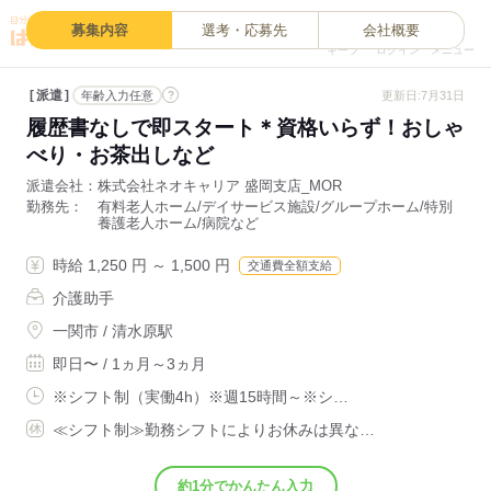
0
募集内容
選考・応募先
会社概要
キープ
ログイン
メニュー
派遣
?
更新日:7月31日
年齢入力任意
履歴書なしで即スタート＊資格いらず！おしゃ
べり・お茶出しなど
派遣会社
株式会社ネオキャリア 盛岡支店_MOR
勤務先
有料老人ホーム/デイサービス施設/グループホーム/特別
養護老人ホーム/病院など
時給 1,250 円 ～ 1,500 円
交通費全額支給
介護助手
一関市 / 清水原駅
即日〜 / 1ヵ月～3ヵ月
※シフト制（実働4h）※週15時間～※シ…
≪シフト制≫勤務シフトによりお休みは異な…
約1分でかんたん入力