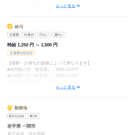
・56.7％が未経験からスタート
カンタンなお仕事ばかり。
もっと見る
「介護職員初任者研修」がとれる
お仕事に慣れてきたら、少しずつ
スクールもありますし、
専門的なこともお任せしていきます。
給与
（食事・入浴・お手洗いのサポートなど）
資格がとれるまでは無資格・未経験でも
交通費
扶養内
日払い
週払い
働ける職場をご紹介するなど、
きちんと経験を積めば、
時給 1,250 円 ～ 1,500 円
今後長く必要とされる介護のお仕事。
介護未経験の方を全力でバックアップします！
交通費全額支給
あなたもはじめてみませんか？
【経験・お持ちの資格によって異なります】
もちろん経験者の方や、
■未経験の方（無資格）：時給1250円～
介護福祉士、ケアマネージャー、
応募する
■未経験の方（有資格）：時給1250円～
介護職員初任者研修等の資格保有者の方も大歓迎！
■経験者（無資格）：時給1300円～
もっと見る
■経験者（有資格）：時給1350円～
■介護福祉士：時給1500円
応募する
※22時～翌5時の就労は深夜時給適用
勤務地
※お給料は最短で週払いOK！（規定有）
駅5分以内
車OK
※残業代は別途全額支給
岩手県 一関市
【月給例】
東北本線 清水原駅