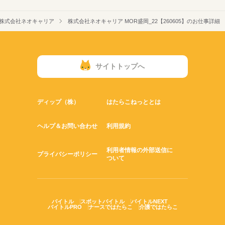
株式会社ネオキャリア
株式会社ネオキャリア MOR盛岡_22【260605】のお仕事詳細
サイトトップへ
ディップ（株）
はたらこねっととは
ヘルプ＆お問い合わせ
利用規約
利用者情報の外部送信に
プライバシーポリシー
ついて
バイトル
スポットバイトル
バイトルNEXT
バイトルPRO
ナースではたらこ
介護ではたらこ