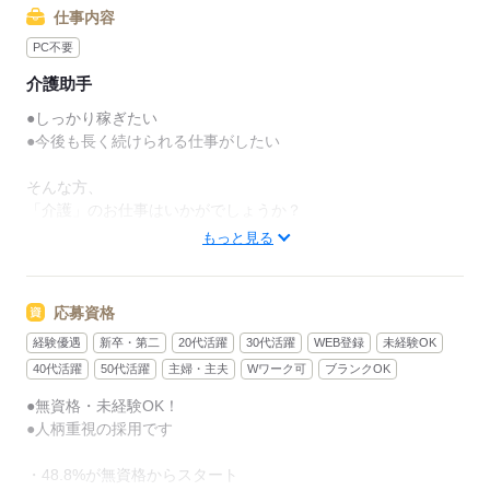
仕事内容
PC不要
介護助手
●しっかり稼ぎたい
●今後も長く続けられる仕事がしたい
そんな方、
「介護」のお仕事はいかがでしょうか？
もっと見る
介護といっても、最近では
経験や資格がまったくいらない
“サポート”的なお仕事が増えてるんです。
応募資格
経験優遇
新卒・第二
20代活躍
30代活躍
WEB登録
未経験OK
たとえば、未経験・無資格の
新人さんにお任せするのは
40代活躍
50代活躍
主婦・主夫
Wワーク可
ブランクOK
●無資格・未経験OK！
リネン（シーツ・枕カバー・タオル類）
●人柄重視の採用です
の補充・運搬 など
・48.8%が無資格からスタート
本当に誰でもできる