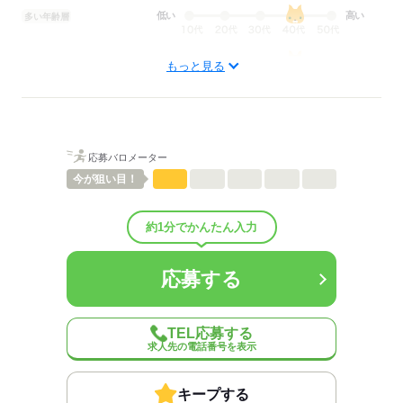
▼12：00
低い
高い
多い年齢層
配膳、食事介助
▼13：00
男性
女性
男女の割合
もっと見る
休憩
ひとりで
みんなで
仕事の仕方
▼14：00
簡単なレクリエーション
しずか
にぎやか
職場の様子
応募バロメーター
配属先部署：
▼15：00
今が
狙い目！
有料老人ホーム/デイサービス施設/グループホーム/特別養護老人ホ
利用者さまへのお茶出し等
ーム/病院など
約1分でかんたん入力
▼16：00
人数
10人
ミーティング、ケア記録の記入
男女比
（男4：女6）
平均年齢
40歳
応募する
概要：
▼17：00
業界
医療・介護・福祉関連
退勤
TEL応募する
※施設により異なります
求人先の電話番号を表示
応募する
※試用期間（初回2カ月契約/同条件）
※週15時間～
キープする