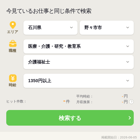
今見ているお仕事と同じ条件で検索
エリア
職種
時給
-
円
平均時給：
-
件
ヒット件数：
-
円
月収換算：
?
検索する
掲載開始日：2026-06-05