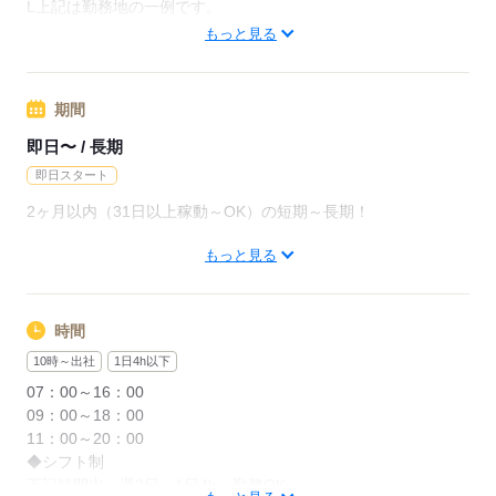
月給237600円（月22日勤務・実働1日8h）
L上記は勤務地の一例です。
※未経験の方（無資格）：時給1350円で算出した場合となりま
【他勤務先例】入居施設、デイサービス、ショートステイ、ク
もっと見る
す。
リニック、病院
【交通費備考】
期間
応募する
※交通費全額支給（派遣先による）
※車通勤OK/規定あり
即日〜 / 長期
即日スタート
応募する
2ヶ月以内（31日以上稼動～OK）の短期～長期！
もっと見る
"今の仕事を辞めてからで大丈夫？"
"私生活が落ち着いてから働きたい"
などお気軽にご相談ください
時間
※"お試し"での勤務OK
10時～出社
1日4h以下
※長期をご希望の方も、もちろん歓迎
07：00～16：00
09：00～18：00
11：00～20：00
応募する
◆シフト制
下記時間内、週2日・1日4h～勤務OK