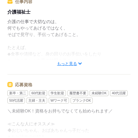
仕事内容
介護福祉士
介護の仕事で大切なのは、
何でもやってあげるではなく、
そばで見守り、手伝ってあげること。
たとえば、
◆食事や清掃など、身の回りのお手伝いをしたり
◆一緒に楽しく食事の時間を過ごしたり
もっと見る
◆カラオケや、体操などのレクを楽しんだり
スキルよりも
応募資格
ご利用者さんに合わせた
接し方をすることが重要です。
新卒・第二
60代歓迎
学生歓迎
履歴書不要
未経験OK
40代活躍
50代活躍
主婦・主夫
Wワーク可
ブランクOK
未経験の方も、先輩スタッフと一緒に
＼未経験OK！資格をお持ちでなくても始められます／
仕事をしながら覚えていけます。
≪こんな人にオススメ≫
困ったこと、不安なことは
◆おじいちゃん、おばあちゃんっ子だった
抱え込まずに何でも相談してくださいね。
◆人と話すのが好き