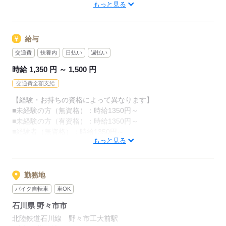
もっと見る
◆自分の世界を広げてみたい
※無理なく続けられる働き方を
その都度ご提案いたします。
≪豊富な実績があるから安心≫
身体への負担が大きすぎる等の場合
給与
当社でお仕事を始めた方の約60％が未経験スタート！
いつでも相談してください。
"話を聞いてから決めたい"という方も歓迎いたします
交通費
扶養内
日払い
週払い
ぜひお気軽にご応募ください。
時給 1,350 円 ～ 1,500 円
応募する
交通費全額支給
応募する
【経験・お持ちの資格によって異なります】
■未経験の方（無資格）：時給1350円～
■未経験の方（有資格）：時給1350円～
■経験者（無資格）：時給1350円～
もっと見る
■経験者（有資格）：時給1400円～
■介護福祉士：時給1500円
※22時～翌5時の就労は深夜時給適用
勤務地
※お給料は最短で週払いOK！（規定有）
バイク自転車
車OK
※残業代は別途全額支給
石川県 野々市市
【月給例】
北陸鉄道石川線 野々市工大前駅