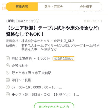
0
募集内容
選考・応募先
会社概要
キープ
ログイン
メニュー
派遣
?
更新日:7月31日
年齢入力任意
【シニア歓迎】テーブル拭きや床の掃除など♪
資格なしでもOK！
派遣会社
株式会社ネオキャリア 金沢支店_KNZ
勤務先
有料老人ホーム/デイサービス施設/グループホーム/特別
養護老人ホーム/病院など
時給 1,350 円 ～ 1,500 円
交通費全額支給
介護福祉士
野々市市 / 野々市工大前駅
即日〜 / 長期
07：00～16：0009：00～18：…
◆シフト制（週3日～OK）【お昼だけ】【…
約1分でかんたん入力