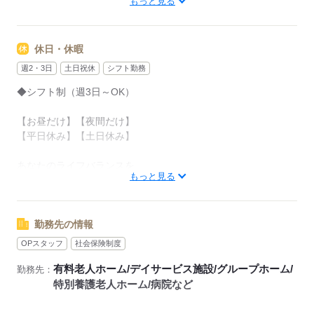
もっと見る
【早番】07：00～16：00
【日勤】09：00～18：00
休日・休暇
【遅番】11：00～20：00
週2・3日
土日祝休
シフト勤務
週2日～OK！
◆シフト制（週3日～OK）
【平日のみ】【土日のみ】
【昼勤のみ】【夜勤のみ】
【お昼だけ】【夜間だけ】
いろんなシフトのお仕事をご紹介できます。
【平日休み】【土日休み】
ぜひご相談ください。
あなたのライフバランスを
------1日のスケジュール例------
もっと見る
崩さない働き方をお選びいただけます
▼9：00
出勤、ミーティング
※お盆や年末年始のお休みも考慮いたします
当日のお仕事内容を把握します
勤務先の情報
▼10：00
OPスタッフ
社会保険制度
応募する
入浴・清掃
有料老人ホーム/デイサービス施設/グループホーム/
勤務先：
歩行が不安定な方を浴室までお連れします
特別養護老人ホーム/病院など
お部屋も清掃します