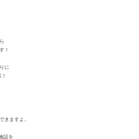
ら
す！
りに
K！
できますよ。
施設を