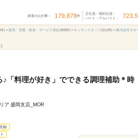
正社員・契約社員・
179,878
723,
派遣のお仕事：
件
パート・アルバイト：
3件) >
販売・営業・飲食・サービス系
(1,069件) >
キッチンスタッフ
(211件) >
株式会社ネオ
5】
る♪「料理が好き」でできる調理補助＊時
ア 盛岡支店_MOR
支給
ト