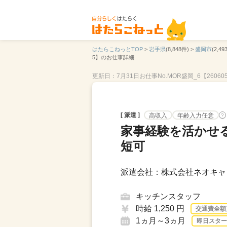
はたらこねっとTOP
>
岩手県
(8,848件) >
盛岡市
(2,49
5】のお仕事詳細
更新日：7月31日
お仕事No.MOR盛岡_6【26060
[ 派遣 ]
高収入
年齢入力任意
?
家事経験を活かせ
短可
派遣会社：株式会社ネオキャリ
キッチンスタッフ
時給 1,250 円
交通費全額
1ヵ月～3ヵ月
即日スター