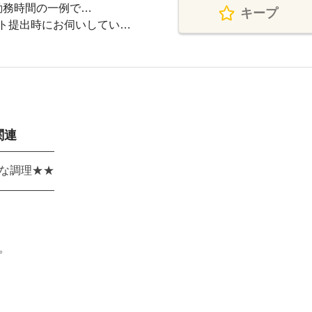
は勤務時間の一例で…
キープ
ト提出時にお伺いしてい…
関連
―――――
な調理★★
―――――
。