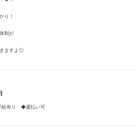
かり！
体制が
きますよ◎
円
昇給有り ◆週払い可