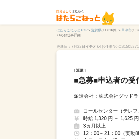
はたらこねっとTOP
>
滋賀県
(11,016件) >
草津市
(1,3
71のお仕事詳細
更新日：7月22日
イチオシ!
お仕事No.CS1505271
[ 派遣 ]
■急募■申込者の
派遣会社：株式会社グッドラ
コールセンター（テレフ
時給 1,320 円 ～ 1,625 円
3ヵ月以上
12：00～21：00（実動8h