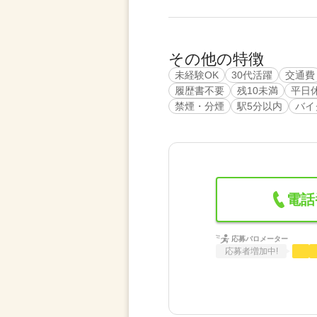
その他の特徴
未経験OK
30代活躍
交通費
履歴書不要
残10未満
平日
禁煙・分煙
駅5分以内
バイ
電話
応募バロメーター
応募者増加中!