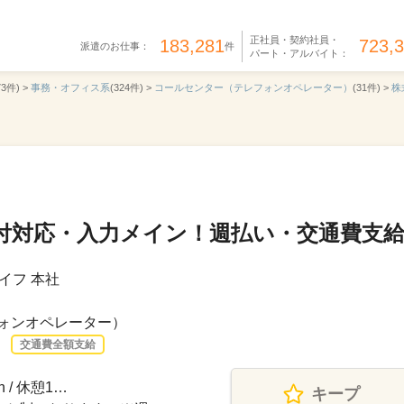
正社員・契約社員・
183,281
723,
派遣のお仕事：
件
パート・アルバイト：
73件) >
事務・オフィス系
(324件) >
コールセンター（テレフォンオペレーター）
(31件) >
株
受付対応・入力メイン！週払い・交通費支
イフ 本社
ォンオペレーター）
交通費全額支給
 / 休憩1…
キープ