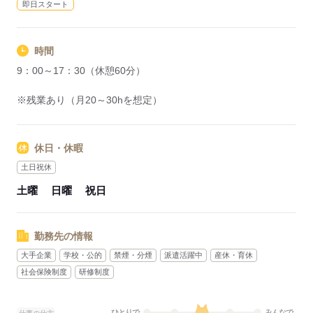
即日スタート
時間
9：00～17：30（休憩60分）
※残業あり（月20～30hを想定）
休日・休暇
土日祝休
土曜
日曜
祝日
勤務先の情報
大手企業
学校・公的
禁煙・分煙
派遣活躍中
産休・育休
社会保険制度
研修制度
ひとりで
みんなで