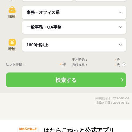
職種
時給
-
円
平均時給：
-
件
ヒット件数：
-
円
月収換算：
?
検索する
掲載開始日：2026-06-04
掲載終了日：2026-08-31
はたらこねっと公式アプリ