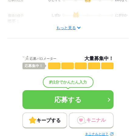
仕事の仕方
しずか
にぎやか
職場の様子
概要：
業界
サービス関連
もっと見る
応募する
大量募集中！
応募バロメーター
応募
集中！
約1分でかんたん入力
応募する
キニナル
キープする
キニナルとは？