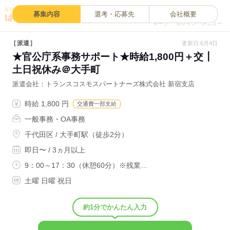
0
募集内容
選考・応募先
会社概要
キープ
ログイン
メニュー
派遣
更新日:6月4日
★官公庁系事務サポート★時給1,800円＋交┃
土日祝休み＠大手町
派遣会社
トランスコスモスパートナーズ株式会社 新宿支店
時給 1,800 円
交通費一部支給
一般事務・OA事務
千代田区 / 大手町駅（徒歩2分）
即日〜 / 3ヵ月以上
9：00～17：30（休憩60分）※残業…
土曜 日曜 祝日
約1分でかんたん入力