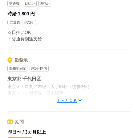
女性が多く活躍中の明るいオフィスです。
交通費
日払い
週払い
時給 1,800 円
応募する
交通費一部支給
☆日払いOK！
・交通費別途支給
勤務地
勤務地固定
駅5分以内
東京都 千代田区
東京メトロ丸ノ内線 大手町駅（徒歩2分）
東京メトロ銀座線 日本橋駅
常磐線 東京駅
もっと見る
☆大手町駅直結！
期間
応募する
即日〜 / 3ヵ月以上