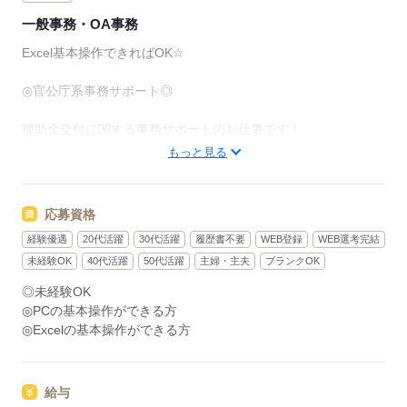
一般事務・OA事務
Excel基本操作できればOK☆
◎官公庁系事務サポート◎
補助金交付に関する事務サポートのお仕事です！
補助金が適切に執行されているかを確認する
もっと見る
業務をサポートしていただきます。
＜具体的には…＞
応募資格
・実地検査前の情報収集、資料の読み込み、論点整理
経験優遇
20代活躍
30代活躍
履歴書不要
WEB登録
WEB選考完結
・調査方針の検討補助、調査観点の整理、質問内容の検討
・方針書、調査資料、報告書等の作成
未経験OK
40代活躍
50代活躍
主婦・主夫
ブランクOK
・調査関連文書の作成・管理
◎未経験OK
・事業者対応（電話、メール等での連絡、資料依頼）
◎PCの基本操作ができる方
◎Excelの基本操作ができる方
「難しそう…」って思われがちですが、心配いりません！
基本的なExcel操作ができればOK！
給与
＊オフィスカジュアルでOK！