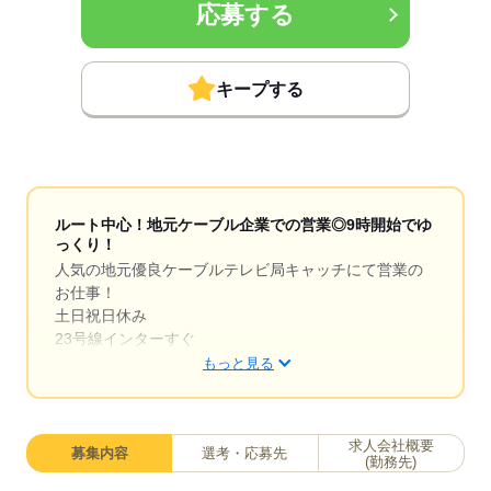
応募する
キープする
ルート中心！地元ケーブル企業での営業◎9時開始でゆ
っくり！
人気の地元優良ケーブルテレビ局キャッチにて営業の
お仕事！
土日祝日休み
23号線インターすぐ
9時始業＊車通勤可能で無料駐車場も完備！
もっと見る
キレイなオフィスで、社内にカフェも併設！
高時給でがっつり稼げる！
求人会社概要
募集内容
選考・応募先
(勤務先)