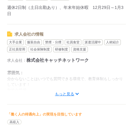
・財形貯蓄制度
週休2日制（土日出勤あり）、年末年始休暇 12月29日～1月3
・社員旅行
日
・リフレッシュ補助費（職場懇親会補助）
・誕生日プレゼント 、子育て支援
・ライフ充実
（有給休暇3日以上含む5連休以上取得した場合、
求人会社の情報
20,000円支給（当年1回のみ）される制度 ）他
大手企業
服装自由
禁煙・分煙
社員食堂
派遣活躍中
人材紹介
正社員登用
社会保険制度
研修制度
資格支援
「プライベートも大切にしたい」
「長く安心して働きたい」
株式会社キャッチネットワーク
求人会社：
そんなあなたにぴったりのお仕事です。
雰囲気：
分からないことはいつでも質問できる環境で、教育体制もしっかり
応募する
しています！
敷地内禁煙
もっと見る
低い
高い
多い年齢層
「働く人の待遇向上」の実現を目指しています
ひとりで
みんなで
仕事の仕方
高収入
しずか
にぎやか
職場の様子