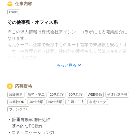
仕事内容
Excel
その他事務・オフィス系
※この求人情報は株式会社アイシン・コラボによる職業紹介に
なります。
地元ケーブル企業で既存中心のルート営業で未経験も安心！オ
ーナーや管理会社へ提案。社内外の連携もあり営業スキルが身
につく環境です。
もっと見る
＜具体的には…＞
・集合住宅オーナー、管理会社、
デベロッパーへの提案営業
応募資格
・既存取引先へのルート営業
経験優遇
新卒・第二
20代活躍
30代活躍
WEB登録
子連れ選考可
・紹介を通じた新規オーナーへの提案
・入居者様からの問い合わせ対応
未経験OK
40代活躍
50代活躍
主婦・主夫
在宅ワーク
・見積書・提案資料の作成など
ブランクOK
の事務業務
・普通自動車運転免許
・社内外の打合せや会議への参加
・基本的なPC操作
既存顧客との関係構築を重視した営業スタイルのため、信頼関
・コミュニケーション力
係を築きながら長く活躍できる環境です。