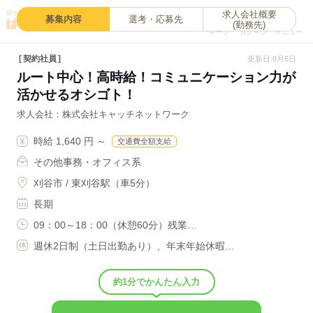
求人会社概要
0
募集内容
選考・応募先
(勤務先)
キープ
ログイン
メニュー
契約社員
更新日:8月6日
ルート中心！高時給！コミュニケーション力が
活かせるオシゴト！
求人会社
株式会社キャッチネットワーク
時給 1,640 円 ～
交通費全額支給
その他事務・オフィス系
刈谷市 / 東刈谷駅（車5分）
長期
09：00～18：00（休憩60分）残業…
週休2日制（土日出勤あり）、年末年始休暇…
約1分でかんたん入力