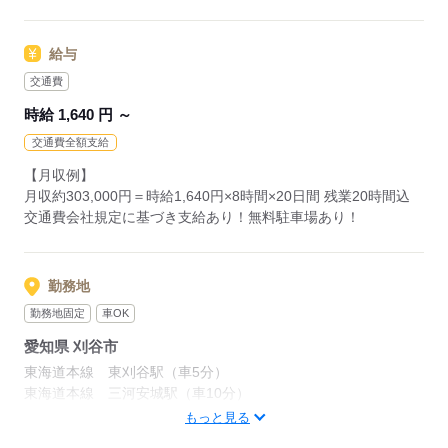
※週休2日シフト制、祝日・年末年始（12月29日～1月3日）は
給与
お休みです
交通費
応募する
時給 1,640 円 ～
交通費全額支給
【月収例】
月収約303,000円＝時給1,640円×8時間×20日間 残業20時間込
交通費会社規定に基づき支給あり！無料駐車場あり！
勤務地
勤務地固定
車OK
愛知県 刈谷市
東海道本線 東刈谷駅（車5分）
東海道本線 三河安城駅（車10分）
東海道本線 野田新町駅（車8分）
もっと見る
車通勤可（無料駐車場あり）