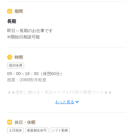
駐車場は建屋の目の前です！
期間
応募する
長期
即日～長期のお仕事です
※開始日相談可能
時間
残20未満
09：00～18：00（休憩60分）
残業：20時間/月程度
★★柔軟に働ける！地元ケーブルTV局で事務ワーク★★
もっと見る
・企業年金基金選択型福利厚生メニュー
・スポーツクラブ
・社内食堂・カフェ完備
休日・休暇
・定期健康診断、インフルエンザ予防接種
・慶弔見舞金制度
土日祝休
家庭都合休可
シフト勤務