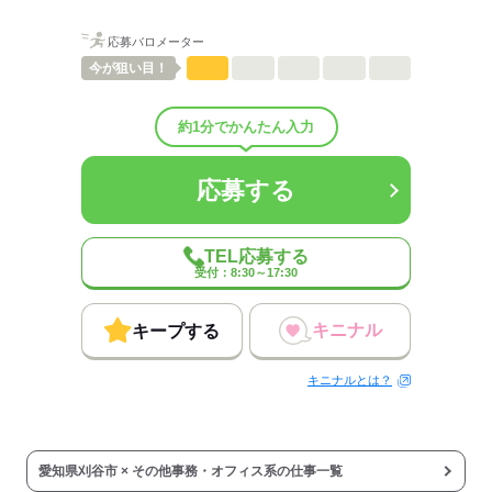
配属先部署：
営業部門
応募バロメーター
平均年齢
40歳
今が
狙い目！
待遇・福利厚生：
・社会保険完備、スポーツクラブ、社内食堂・カフェ完備、定期健
康診断、インフルエンザ予防接種、有休は半休制度あり
約1分でかんたん入力
・慶弔見舞金制度、財形貯蓄制度、社員旅行（前年北海道、旅費会
社負担）、職場懇親会補助、誕生日プレゼント他
応募する
応募する
TEL応募する
受付：8:30～17:30
キニナル
キープする
キニナルとは？
愛知県刈谷市 × その他事務・オフィス系の仕事一覧