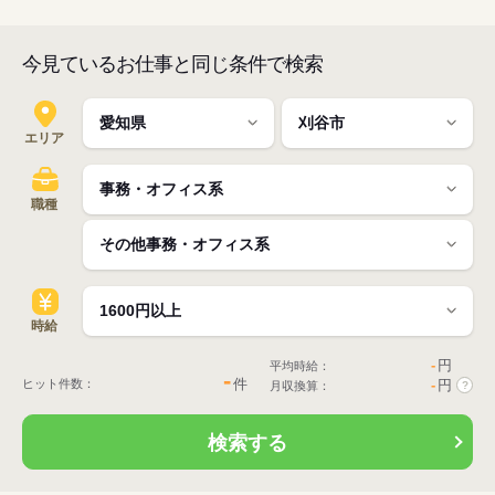
今見ているお仕事と同じ条件で検索
エリア
職種
時給
-
円
平均時給：
-
件
ヒット件数：
-
円
月収換算：
?
検索する