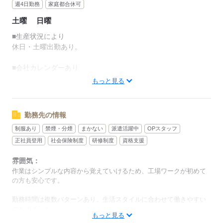
13：20～22：00
週4日勤務
家庭都合休可
実働時間：7時間40分（約7.67時間）
土曜
日曜
・・・・・
■生産状況により
休日・土曜出勤あり。
■残業：20時間程度／月
■会社カレンダーあり
もっと見る
応募する
■長期休暇あり（GW・夏季・年末年始）
■有給休暇あり（法廷通り、規定支給）
勤務先の情報
制服あり
禁煙・分煙
まかない
派遣活躍中
OPスタッフ
■その他休暇あり
正社員登用
社会保険制度
研修制度
資格支援
応募する
雰囲気：
作業はシンプルな内容から覚えていけるため、工場ワークが初めて
の方も安心です。
勤務時間は複数パターンあり、生活スタイルに合わせて働きやすい
のもポイント。
もっと見る