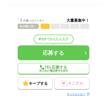
男性
女性
男女の割合
ひとりで
みんなで
仕事の仕方
大量募集中！
応募バロメーター
しずか
にぎやか
職場の様子
今が
狙い目！
配属先部署：
アッセンブリー作業 自動車用ガラスに接着剤を使って部品を付ける
作業
約1分でかんたん入力
男女比
（男5：女5）
概要：
応募する
業界
メーカー関連
TEL応募する
応募する
求人先の電話番号を表示
キニナル
キープする
キニナルとは？