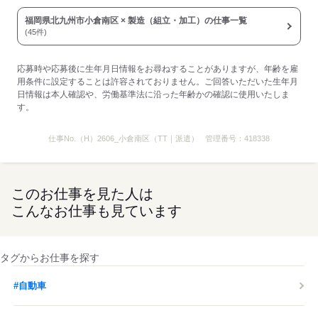
福岡県北九州市小倉南区 × 製造（組立・加工）の仕事一覧
(45件)
応募時や応募後に生年月日情報をお尋ねすることがありますが、年齢を雇
用条件に設定することは許容されておりません。ご回答いただいた生年月
日情報は本人確認や、労働基準法に沿った年齢かの確認に使用いたしま
す。
仕事No.
（H）2606_小倉南区（TT｜派遣）
管理番号：
418338
このお仕事を見た人は
こんなお仕事も見ています
タグからお仕事を探す
#自動車