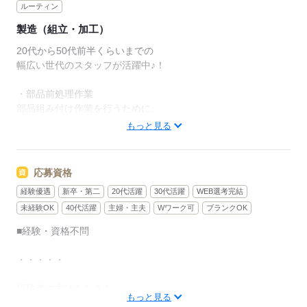
ルーティン
製造（組立・加工）
20代から50代前半くらいまでの
幅広い世代のスタッフが活躍中♪！
・部品前処理作業
部品組み付け作業を行うために、
事前に行う処理のことです。
もっと見る
・アッセンブリー作業
自動車用ガラスに接着剤を使って、
応募資格
部品を付けることです。
経験優遇
新卒・第二
20代活躍
30代活躍
WEB選考完結
・製品検査作業
未経験OK
40代活躍
主婦・主夫
Wワーク可
ブランクOK
完成した製品に不備が無いかを検査
■経験・資格不問
・物流作業
・・・・・
検査に合格した製品を
顧客が必要なものを必要な量だけ準備
経験者の方はもちろん
もっと見る
ブランクのある方、