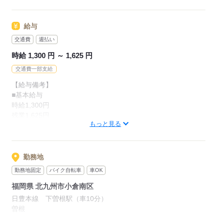
・・・・・
未経験・初心者の方も大歓迎！
長期の安定もはかれる職場です。
給与
幅広い年代の方が活躍です！
交通費
週払い
少しでも気になる方は、
・製造作業に興味がある方
お気軽にご連絡・ご応募ください＾＾
時給 1,300 円 ～ 1,625 円
・2交代勤務が可能な方
・しっかり稼ぎたい方
交通費一部支給
・長期で安定して働きたい方
応募する
【給与備考】
・交通手段を確保できる方
■基本給与
時給1,300円
残業1,625円
応募する
もっと見る
深夜1,625円
■月収例
234,000円～257,400円
勤務地
時給1,300円×実働8時間×月20～22日＝201,500円～221,650円
勤務地固定
バイク自転車
車OK
残業1,625円×残業1時間×月20～22日＝32,500円～35,750円
福岡県 北九州市小倉南区
※残業1日1時間の場合
日豊本線 下曽根駅（車10分）
曽根