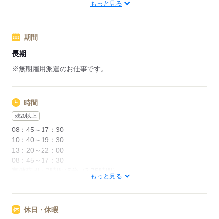
■給料日
※詳しくはお気軽にお問い合わせ下さい。
もっと見る
【交通費備考】
応募する
■自宅～現場までの交通費を支給します
期間
※15円/km
※上限：月10,000円
長期
※無期雇用派遣のお仕事です。
■最寄駅から現場まで送迎あり
応募する
時間
残20以上
08：45～17：30
10：40～19：30
13：20～22：00
08：45～17：30
実働時間：7時間45分（7.75時間）
もっと見る
10：40～19：30
実働時間：7時間50分（約7.83時間）
休日・休暇