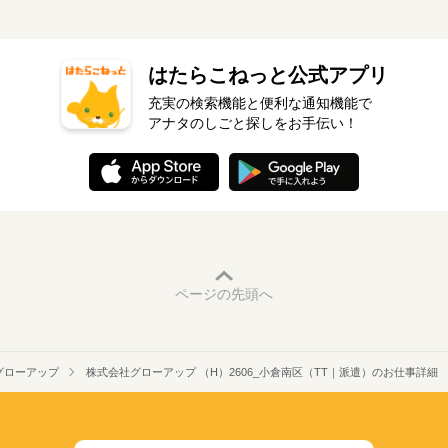
はたらこねっと公式アプリ
充実の検索機能と便利な通知機能で
アナタのしごと探しをお手伝い！
ページの先頭へ
グローアップ
株式会社グローアップ （H）2606_小倉南区（TT｜派遣）のお仕事詳細