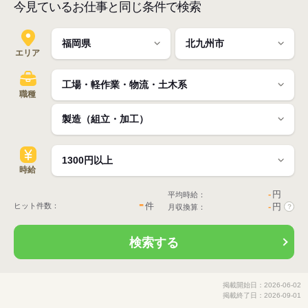
今見ているお仕事と同じ条件で検索
エリア
職種
時給
-
円
平均時給：
-
件
ヒット件数：
-
円
月収換算：
?
検索する
掲載開始日：2026-06-02
掲載終了日：2026-09-01