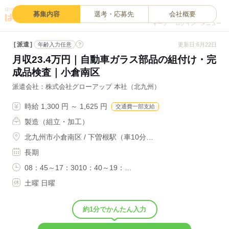
0
募集内容
選考・応募先
会社概要
キープ
ログイン
メニュー
派遣
?
更新日:6月22日
年齢入力任意
月収23.4万円｜自動車ガラス部品の組付け・完
成品検査｜小倉南区
派遣会社
株式会社グローアップ 本社（北九州）
時給 1,300 円 ～ 1,625 円
交通費一部支給
製造（組立・加工）
北九州市小倉南区 / 下曽根駅（車10分…
長期
08：45～17：3010：40～19：…
土曜 日曜
約1分でかんたん入力