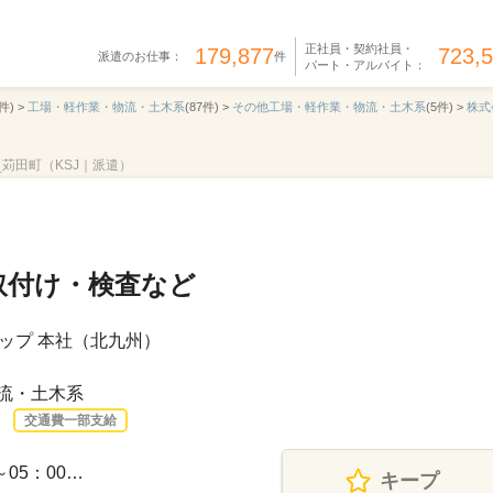
正社員・契約社員・
179,877
723,
派遣のお仕事：
件
パート・アルバイト：
件) >
工場・軽作業・物流・土木系
(87件) >
その他工場・軽作業・物流・土木系
(5件) >
株式
6_苅田町（KSJ｜派遣）
取付け・検査など
ップ 本社（北九州）
流・土木系
交通費一部支給
～05：00…
キープ