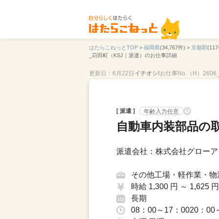
はたらこねっとTOP
>
福岡県
(34,767件) >
京都郡
(117
_苅田町（KSJ｜派遣）のお仕事詳細
更新日：6月22日
イチオシ!
お仕事No.（H）260
[ 派遣 ]
年齢入力任意
?
自動車内装部品の
派遣会社：株式会社グローア
その他工場・軽作業・物
時給 1,300 円 ～ 1,625 円
長期
08：00～17：0020：00