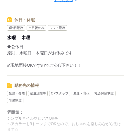
■勤務曜日：月・木・金・土・日・祝
┗土日勤務可能な方大歓迎◎
休日・休暇
残業はほぼないため、
プライベートとの両立もバッチリ☆
週4日勤務
土日祝のみ
シフト勤務
水曜
木曜
▼勤務地について▼
他にも多数あり♪
◆公休日
ご希望のエリアだけでなく、
原則、水曜日・木曜日がお休みです
スキルやご経験に合わせて現場をご提案しますので、ご安心く
ださい◎
※現地面接OKですのでご安心下さい！！
表参道、有楽町、笹塚、渋谷、品川、池袋、新宿、
国立、昭島、日暮里、小岩、船堀、
勤務先の情報
船橋、松戸、柏の葉キャンパス、
禁煙・分煙
派遣活躍中
OPスタッフ
産休・育休
社会保険制度
馬車道、東戸塚、中央林間、川口、浦和など
研修制度
※タイミングにより紹介可能な案件が異なります。
雰囲気：
登録スタッフさんへは、随時最新情報をメールでお知らせして
シンプルネイルやピアスOK◎
います！
ヘアカラーも9トーンまでOKなので、おしゃれを楽しみながら働け
ます☆