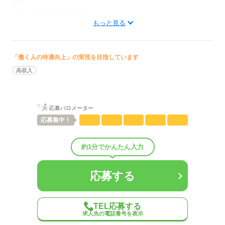
応募する
いろいろな方と接するので、
もっと見る
自然と気配りや言葉遣いなどの接客マナーが身につきます＾＾
男性
女性
男女の割合
「働く人の待遇向上」の実現を目指しています
ひとりで
みんなで
仕事の仕方
高収入
しずか
にぎやか
職場の様子
配属先部署：
応募バロメーター
男女比
（男2：女8）
概要：
応募
集中！
業界
サービス関連
約1分でかんたん入力
応募する
応募する
TEL応募する
求人先の電話番号を表示