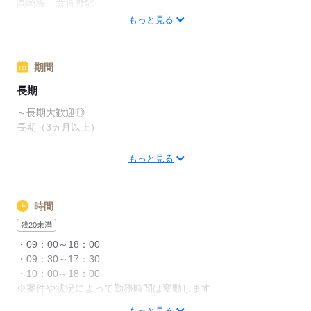
高崎線 倉賀野駅
信越本線 北高崎駅
もっと見る
現場や働き方により条件が異なります。
詳しくはお仕事ご紹介時にご案内いたします◎
応募する
期間
【交通費備考】
交通費全額支給（IC料金、最安値ルートでの支給となります）
長期
～長期大歓迎◎
長期（3ヵ月以上）
応募する
期間は選択可能です◎
もっと見る
面談時にご希望お聞かせください。
※現地面接OKです！
時間
応募する
残20未満
・09：00～18：00
・09：30～17：30
・10：00～18：00
※案件や状況によって勤務時間は変動します
もっと見る