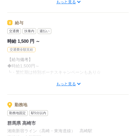
もっと見る
■第二新卒
応募する
■WワークOK
■友達と応募OK
給与
■学歴不問
交通費
扶養内
週払い
■経験者優遇
時給 1,500 円 ～
■ピアス・シンプルネイルOK（規定あり）
■髪色は9トーンまでOK
交通費全額支給
【給与備考】
CA、美容部員、歯科助手、アパレルなど
◆時給1,500円～
異職種からの転職者が多数活躍中☆
┗・繁忙期は特別ボーナスキャンペーンもあり☆
＼こんな方にオススメ／
もっと見る
◆支払方法：月払い
■受付の仕事に興味がある
┗・月末締め、翌月末支払い
■仕事復帰したい
■働きながら自分磨きをしたい
＜給与例＞
勤務地
時給1,500円×7.5h×20日
勤務地固定
駅5分以内
＝225,000円
応募する
群馬県 高崎市
＼月22万円以上可能！／
湘南新宿ライン（高崎・東海道線） 高崎駅