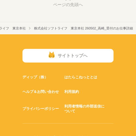
ページの先頭へ
ライフ 東京本社
株式会社ソフトライフ 東京本社 260502_高崎_受付のお仕事詳細
サイトトップへ
ディップ（株）
はたらこねっととは
ヘルプ＆お問い合わせ
利用規約
利用者情報の外部送信に
プライバシーポリシー
ついて