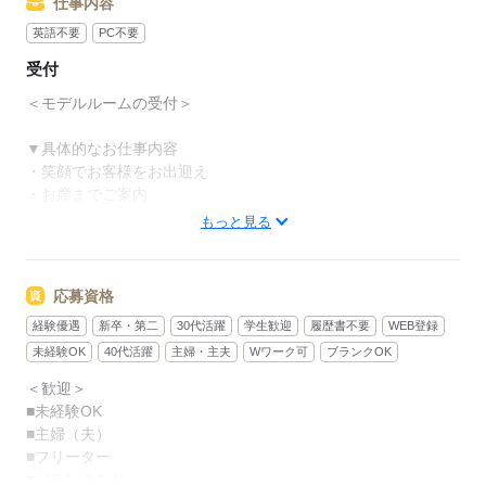
仕事内容
英語不要
PC不要
受付
＜モデルルームの受付＞
▼具体的なお仕事内容
・笑顔でお客様をお出迎え
・お席までご案内
・ご来場アンケートのお願い
もっと見る
・お飲み物提供
・エアコンの温度調整、カウンターの指紋拭き など
応募資格
未経験OKのシンプルな業務です◎
経験優遇
新卒・第二
30代活躍
学生歓迎
履歴書不要
WEB登録
まずは笑顔で挨拶ができれば問題なし！
お客様が快適に過ごせる空間を作っていきましょう☆
未経験OK
40代活躍
主婦・主夫
Wワーク可
ブランクOK
＜歓迎＞
コーディネーターや先輩スタッフがいますので、
■未経験OK
経験がない方やブランク明けの方も
■主婦（夫）
スグに慣れることができるのでご安心ください♪
■フリーター
■ブランクあり