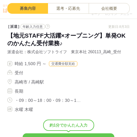
0
募集内容
選考・応募先
会社概要
キープ
ログイン
メニュー
派遣
?
更新日:8月3日
年齢入力任意
【地元STAFF大活躍×オープニング】単発OK
のかんたん受付業務♪
派遣会社
株式会社ソフトライフ 東京本社 260113_高崎_受付
時給 1,500 円 ～
交通費全額支給
受付
高崎市 / 高崎駅
長期
・09：00～18：00・09：30～1…
水曜 木曜
約1分でかんたん入力