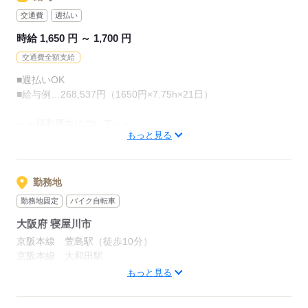
＼こんな方大歓迎！！／
交通費
週払い
◇長期勤務したい方
時給 1,650 円 ～ 1,700 円
◇しっかり稼ぎたい方
◇小さなお子さんがいらっしゃる方
交通費全額支給
◇保育園、幼稚園の送り迎えに支障なく働きたい方
■週払いOK
◇子育てひと段落世代
■給与例…268,537円（1650円×7.75h×21日）
などなど。
～～福利厚生について～～
もっと見る
■社会保険完備（法令通り）
応募する
■有給休暇（法令通り）
■昇給あり
■週払いOK
勤務地
■交通費全額支給
勤務地固定
バイク自転車
■自転車・バイク通勤OK
大阪府 寝屋川市
■制服貸与
■家庭都合（お子さんの行事など）のお休みOK
京阪本線 萱島駅（徒歩10分）
■ロッカー・休憩室あり
京阪本線 大和田駅
■食堂あり（その場で作ってもらえる社員食堂あり）
京阪本線 寝屋川市駅
もっと見る
■髪型・服装自由
【勤務地住所】
■ネイル・ピアスOK
大阪府寝屋川市下木田町