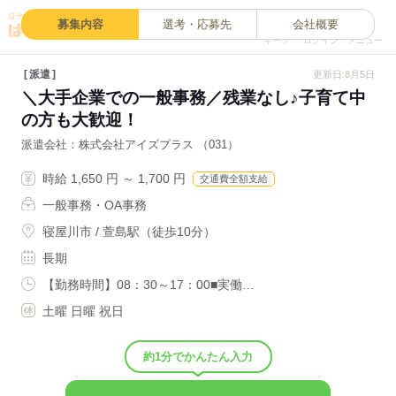
0
募集内容
選考・応募先
会社概要
キープ
ログイン
メニュー
派遣
更新日:8月5日
＼大手企業での一般事務／残業なし♪子育て中
の方も大歓迎！
派遣会社
株式会社アイズプラス （031）
時給 1,650 円 ～ 1,700 円
交通費全額支給
一般事務・OA事務
寝屋川市 / 萱島駅（徒歩10分）
長期
【勤務時間】08：30～17：00■実働…
土曜 日曜 祝日
約1分でかんたん入力