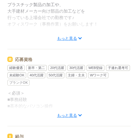
プラスチック製品の加工や、
大手建材メーカー向け部品の加工などを
行っている上場会社での勤務です♪
オフィスワーク（事務作業）をお願いします！
【仕事内容について】
もっと見る
■パソコン操作（Excel等の操作）
■電話応対
■納期の管理や調整
応募資格
■受注業務 など
経験優遇
新卒・第二
20代活躍
30代活躍
WEB登録
子連れ選考可
しっかりとした指導があるので
未経験OK
40代活躍
50代活躍
主婦・主夫
Wワーク可
ブランクのある方も
ブランクOK
安心してお仕事スタートできます！
＜必須＞
■事務経験
■基本的なパソコン操作
応募する
もっと見る
＜歓迎＞
■Excel利用できる方（計算式入力はなし）
■ブランクOK
給与