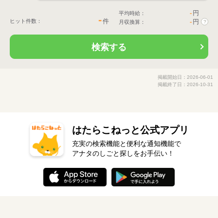
-
円
平均時給：
-
件
ヒット件数：
-
円
月収換算：
?
検索する
掲載開始日：2026-06-01
掲載終了日：2026-10-31
はたらこねっと公式アプリ
充実の検索機能と便利な通知機能で
アナタのしごと探しをお手伝い！