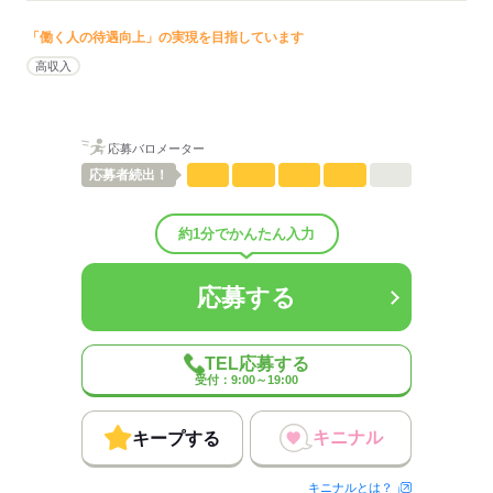
しずか
にぎやか
職場の様子
配属先部署：
「働く人の待遇向上」の実現を目指しています
男女比
（男5：女5）
平均年齢
高収入
30歳
概要：
業界
メーカー関連
応募バロメーター
応募する
応募者
続出！
約1分でかんたん入力
応募する
TEL応募する
受付：9:00～19:00
キニナル
キープする
キニナルとは？