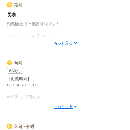
■副業・WワークOK
期間
■働く前に見学OK
応募する
■勤務地近くで面接OK
長期
■オンライン面接（LINEのビデオ通話）可能
勤務開始日は相談可能です！
■最短3～5日で勤務可能です。
『今すぐにでも働きたい』
『●月から働きたい』
応募する
もっと見る
などお気軽にご相談ください。
時間
応募する
残業なし
【勤務時間】
08：30～17：00
■実働：7時間45分
■休憩：45分
もっと見る
■残業少なめ
応募する
休日・休暇