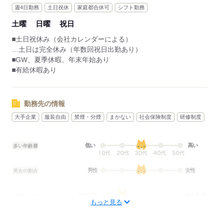
週4日勤務
土日祝休
家庭都合休可
シフト勤務
土曜
日曜
祝日
■土日祝休み（会社カレンダーによる）
…土日は完全休み（年数回祝日出勤あり）
■GW、夏季休暇、年末年始あり
■有給休暇あり
勤務先の情報
大手企業
服装自由
禁煙・分煙
まかない
社会保険制度
研修制度
低い
高い
多い年齢層
男性
女性
男女の割合
ひとりで
みんなで
仕事の仕方
もっと見る