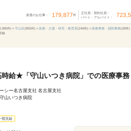
正社員・契約社員・
179,877
723,
派遣のお仕事：
件
パート・アルバイト：
0,385件) >
守山区
(855件) >
医療・介護・研究・教育系
(249件) >
医療事務・調剤事務
(28件) 
詳細
高時給★「守山いつき病院」での医療事務
ーシー名古屋支社 名古屋支社
守山いつき病院
一部支給