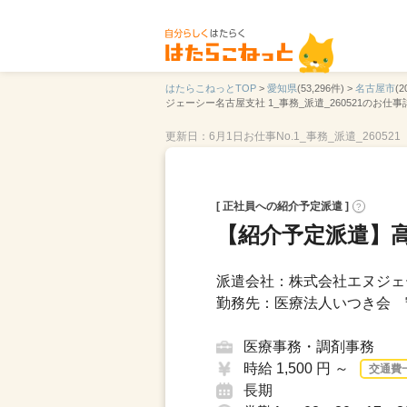
はたらこねっとTOP
>
愛知県
(53,296件) >
名古屋市
(2
ジェーシー名古屋支社 1_事務_派遣_260521のお仕事
更新日：6月1日
お仕事No.1_事務_派遣_260521
[ 正社員への紹介予定派遣 ]
?
【紹介予定派遣】
派遣会社：株式会社エヌジェ
勤務先：医療法人いつき会 
医療事務・調剤事務
時給 1,500 円 ～
交通費
長期