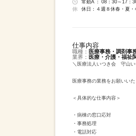
常勤A ： 08：30～17：
休日：４週８休春・夏・
仕事内容
職種：
医療事務・調剤事
業界：
医療・介護・福祉
＼医療法人いつき会 守山い
医療事務の業務をお願いいた
＜具体的な仕事内容＞
・病棟の窓口応対
・事務処理
・電話対応