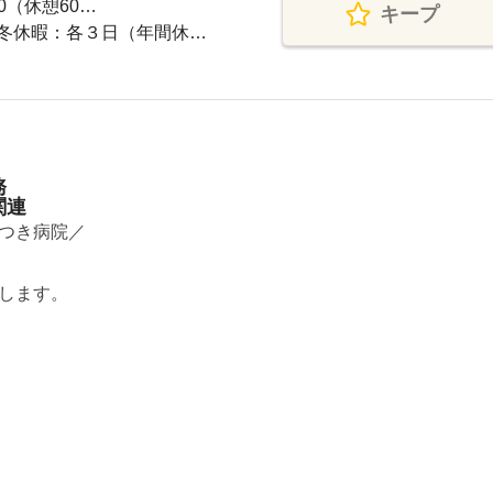
30（休憩60…
キープ
冬休暇：各３日（年間休…
務
関連
つき病院／
します。