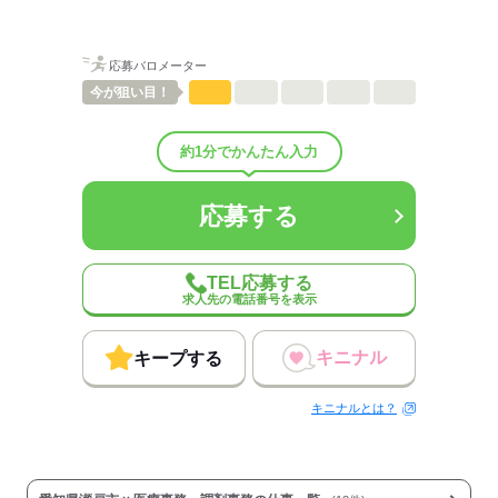
配属先部署：
男女比
（男4：女6）
待遇・福利厚生：
・交通費支給あり
応募バロメーター
（月額上限５万円まで）
今が
狙い目！
※車通勤の場合は、
ガソリン代支給となります。
（会社規定に準ずる）
約1分でかんたん入力
※駐車代については自己負担となります
応募する
・資格手当あり
・資格取得支援制度あり
・昇給制度あり
・ジョブローテーション制度あり
TEL応募する
求人先の電話番号を表示
応募する
キニナル
キープする
キニナルとは？