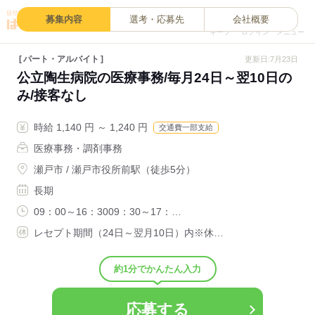
0
募集内容
選考・応募先
会社概要
キープ
ログイン
メニュー
パート・アルバイト
更新日:7月23日
公立陶生病院の医療事務/毎月24日～翌10日の
み/接客なし
時給 1,140 円 ～ 1,240 円
交通費一部支給
医療事務・調剤事務
瀬戸市 / 瀬戸市役所前駅（徒歩5分）
長期
09：00～16：3009：30～17：…
レセプト期間（24日～翌月10日）内※休…
約1分でかんたん入力
応募する