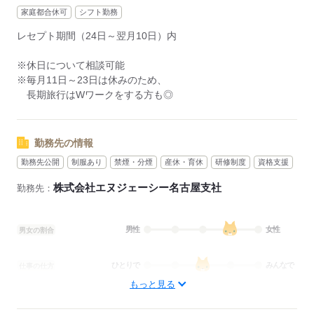
応募する
家庭都合休可
シフト勤務
レセプト期間（24日～翌月10日）内
※休日について相談可能
※毎月11日～23日は休みのため、
長期旅行はWワークをする方も◎
勤務先の情報
勤務先公開
制服あり
禁煙・分煙
産休・育休
研修制度
資格支援
株式会社エヌジェーシー名古屋支社
勤務先：
男性
女性
男女の割合
ひとりで
みんなで
仕事の仕方
もっと見る
しずか
にぎやか
職場の様子