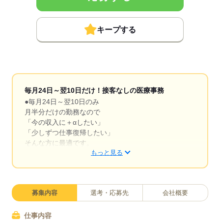
キープする
毎月24日～翌10日だけ！接客なしの医療事務
●毎月24日～翌10日のみ
月半分だけの勤務なので
「今の収入に＋αしたい」
「少しずつ仕事復帰したい」
そんな方に最適です。
もっと見る
プライベートを大切に
無理なくスタートできます。
●患者様対応なしのデスクワーク
募集内容
選考・応募先
会社概要
レセプトセンター内での
事務作業がメインです。
患者様と接することはないので
仕事内容