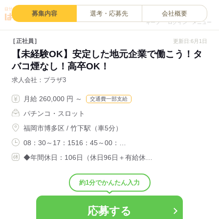
0
募集内容
選考・応募先
会社概要
キープ
ログイン
メニュー
正社員
更新日:6月1日
【未経験OK】安定した地元企業で働こう！タ
バコ煙なし！高卒OK！
求人会社
プラザ3
月給 260,000 円 ～
交通費一部支給
パチンコ・スロット
福岡市博多区 / 竹下駅（車5分）
08：30～17：1516：45～00：…
◆年間休日：106日（休日96日＋有給休…
約1分でかんたん入力
応募する