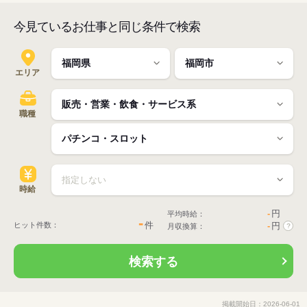
今見ているお仕事と同じ条件で検索
エリア
職種
時給
-
円
平均時給：
-
件
ヒット件数：
-
円
月収換算：
?
検索する
掲載開始日：2026-06-01