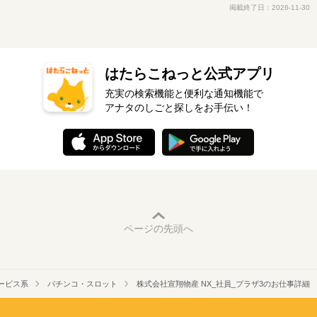
掲載終了日：2026-11-30
はたらこねっと公式アプリ
充実の検索機能と便利な通知機能で
アナタのしごと探しをお手伝い！
ページの先頭へ
ービス系
パチンコ・スロット
株式会社宣翔物産 NX_社員_プラザ3のお仕事詳細