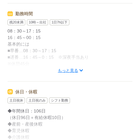
（習熟度により短縮の可能性あり。最長でも6ヶ月までとなりま
応募する
す）
勤務時間
…研修期間は時給1,300円となります。
深夜時給1625円～
残20未満
10時～出社
1日7h以下
08：30～17：15
【交通費備考】
16：45～00：15
※社内規定支給
基本的には
☆原付・二輪・自動車でも毎日支給されます☆
■早番…08：30～17：15
■遅番…16：45～0：15 ※深夜手当あり
※休憩45分
応募する
◎2交代制勤務
もっと見る
上記時間の間での勤務になります。
休日・休暇
◇休憩時間はお弁当やカップ麺などを食べながら、
土日祝休
土日祝のみ
シフト勤務
楽しくおしゃべりしています♪
◆年間休日：106日
◆有給休暇：10日
（休日96日＋有給休暇10日）
◆産前・産後休暇
◆産前・産後休暇
◆育児休暇
◆育児休暇
◆介護休暇
◆介護休暇