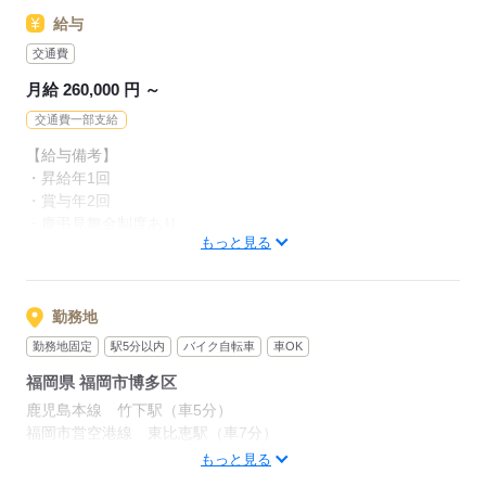
先輩スタッフがイチから丁寧にご指導いたします♪
慣れていきましょう！
給与
■20歳以上
（喫煙場所での勤務が必須のため）
交通費
応募する
月給 260,000 円 ～
応募する
交通費一部支給
【給与備考】
・昇給年1回
・賞与年2回
・慶弔見舞金制度あり
もっと見る
・社会保険
・雇用保険
・厚生年金加入
・有給休暇
勤務地
・慶弔休暇
勤務地固定
駅5分以内
バイク自転車
車OK
・育児休暇等あり
福岡県 福岡市博多区
・社員旅行/海外研修
鹿児島本線 竹下駅（車5分）
◆試用期間あり
福岡市営空港線 東比恵駅（車7分）
雇用形態：アルバイト・パート
九州新幹線 博多駅（車8分）
もっと見る
期間：1ヵ月～半年