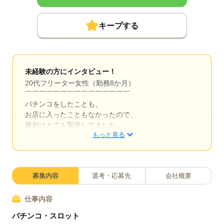
キープする
未経験の方にインタビュー！
20代フリーター女性（勤務8か月）
￣￣￣￣￣￣￣￣￣￣￣￣￣￣￣
パチンコをしたことも、
お店に入ったこともなかったので、
最初はとても緊張してました…
もっと見る
パチンコのお店って
怖い・厳しいイメージがあったけど、
募集内容
選考・応募先
会社概要
ここはお客さんもスタッフさんも
フレンドリーで安心しました！
仕事内容
女性の社員さんから、
パチンコ・スロット
「お仕事は慣れだから、