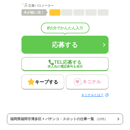
・社会保険
応募バロメーター
・雇用保険
今が
狙い目！
・厚生年金加入
・有給休暇
・慶弔休暇
約1分でかんたん入力
・育児休暇等あり
・社員旅行/海外研修
・制服貸与
応募する
・健康診断（年1回）
・サークル活動
・各種表彰制度
TEL応募する
・ライセンス取得勉強会
求人先の電話番号を表示
・駐車場有
バイク・車通勤もOK！
・交通費規定支給
キニナル
キープする
★メリハリがついていて楽しい！
キニナルとは？
スタッフもお客様も
同世代の方が多いので,何でも話せるし
気の合う仲間も見つかりますよ！
福岡県福岡市博多区 × パチンコ・スロットの仕事一覧
(10件)
コミニュケーションを取る機会が
たくさんあるから、