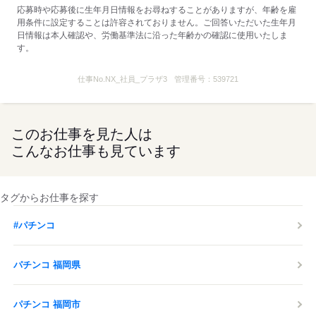
応募時や応募後に生年月日情報をお尋ねすることがありますが、年齢を雇
自然と友達が増えていって。
用条件に設定することは許容されておりません。ご回答いただいた生年月
日情報は本人確認や、労働基準法に沿った年齢かの確認に使用いたしま
“がんばって仲良くならなきゃ”
す。
とか思わなくても
どんどん親しくなれるのが
うちのいいところですね！
仕事No.
NX_社員_プラザ3
管理番号：
539721
kkw_bgn2505
応募する
このお仕事を見た人は
こんなお仕事も見ています
タグからお仕事を探す
#パチンコ
パチンコ 福岡県
パチンコ 福岡市