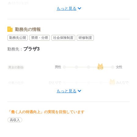
◆慶弔休暇
◆特別休暇
もっと見る
◆子の介護休暇
◆生理休暇
応募する
勤務先の情報
応募する
勤務先公開
禁煙・分煙
社会保険制度
研修制度
プラザ3
勤務先：
男性
女性
男女の割合
ひとりで
みんなで
仕事の仕方
もっと見る
しずか
にぎやか
職場の様子
配属先部署：
男女比
（男4：女6）
「働く人の待遇向上」の実現を目指しています
待遇・福利厚生：
高収入
・昇給年1回
・賞与年2回
・慶弔見舞金制度あり