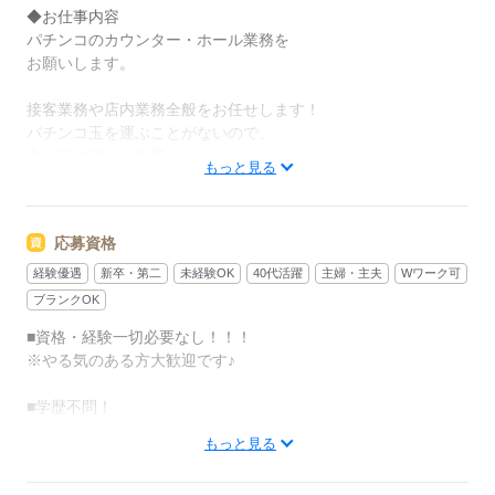
まずは笑顔で挨拶できれば100点！」
◆お仕事内容
と言ってもらい、
パチンコのカウンター・ホール業務を
焦らず仕事を覚えられました♪
お願いします。
テキパキと動いたり、
接客業務や店内業務全般をお任せします！
笑顔で挨拶ができるようになったら、
パチンコ玉を運ぶことがないので、
本当に時給も即UPしました！（嬉）
力仕事や難しい作業はほとんどありません。
もっと見る
一番心配だったタバコの煙も
・店内の巡回
店内は電子タバコ喫煙のみで安心して働くことができ
・お客さんとお話
応募資格
てます♪
・パチンコ台を拭く など
空気清浄機もついていて、
経験優遇
新卒・第二
未経験OK
40代活躍
主婦・主夫
Wワーク可
外より空気きれいかも、、（笑）
《☆安心してください☆》
ブランクOK
店内は電子タバコ喫煙のみ＆空気清浄機付きです！
■資格・経験一切必要なし！！！
ーーーーーーーーーーーーーーーーーーーーーーー
お客様はもちろん、スタッフにも気持ちのいい環境で働いてほ
※やる気のある方大歓迎です♪
しいから…
まずは、お店へ見学に来ませんか？
※感染防止の換気も徹底しております！
■学歴不問！
スタッフのほとんどが未経験です！
冷暖房完備で常に快適な気温の中勤務することができます♪
もっと見る
■未経験の方
パチンコなんて、自分とは無関係！
→安心してください！未経験の方がほとんどです☆
なんて方も安心して下さい☆
最初はカンタンな業務からゆっくりと