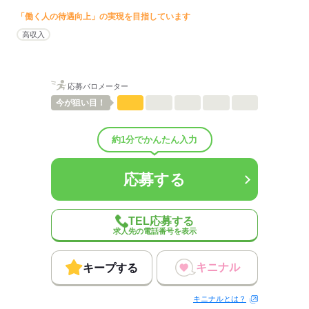
■即日
給与例
「働く人の待遇向上」の実現を目指しています
■9月開始
■10月開始
高収入
完全週休2日制（土・日）、祝祭日、年末年始、
休日・
休暇
夏季休暇 年間休日120日
応募する
応募バロメーター
各種保険、時間外手当（見做し残業超過分）、通
勤交通費、子育て支援金、有給休暇、慶弔休暇、
待遇・
今が
狙い目！
福利厚生
積立休暇、財形貯蓄、社員持株会、産前産後休
暇、育児休業、確定拠出型年金or前払い退職金度
約1分でかんたん入力
応募する
応募する
TEL応募する
求人先の電話番号を表示
キニナル
キープする
キニナルとは？