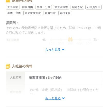
勤務先の情報
無理のない範囲でできる
大手企業
服装自由
禁煙・分煙
派遣活躍中
紹介予定
正社員登用
お仕事の紹介を心掛けています。
産休・育休
社会保険制度
研修制度
資格支援
【様々な条件のお仕事をご紹介可能です◎】
雰囲気：
<一例>
それぞれの受動喫煙防止措置を講じるため、詳細については、ご紹
■大手企業
介時に改めてご案内します。
■短期
■時短
低い
高い
多い年齢層
■期間限定
■扶養内
もっと見る
ひとりで
みんなで
仕事の仕方
■正社員
■電話対応なし
■英語使用
しずか
にぎやか
職場の様子
入社後の情報
配属先部署：
■書類チェック
平均年齢
30歳
■SV
入社時期
※派遣期間：6ヶ月以内
概要：
■データ入力
業界
流通・小売関連
■コールセンター
事業内容
商社
■学校事務
その他・未定（応相談） ※詳細はお問合せくだ
雇用形態
さい
■オフィスカジュアルOK
もっと見る
■ネイルOK
応募する
■髪色・髪型自由
年収・
【昇給・昇格】あり