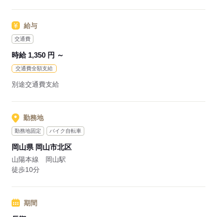
＼新しい職場をしっかり見極められる◎人気の紹介予定派遣！
／年間休日120日でしっかり休みもあります！大手上場企業に
給与
て正社員で働ける絶好のチャンス！ 正社員になればボーナス
もアリ！
交通費
時給 1,350 円 ～
応募する
交通費全額支給
別途交通費支給
勤務地
勤務地固定
バイク自転車
岡山県 岡山市北区
山陽本線 岡山駅
徒歩10分
期間