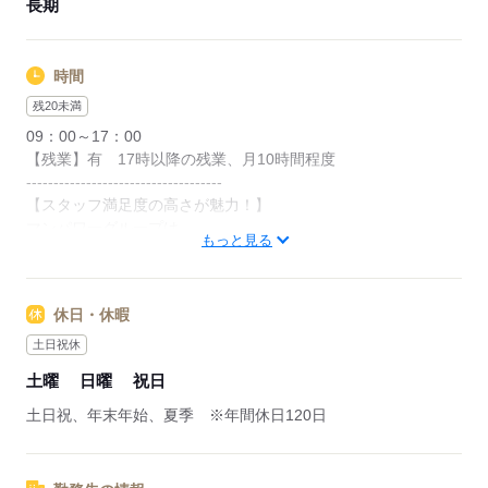
長期
時間
残20未満
09：00～17：00
【残業】有 17時以降の残業、月10時間程度
------------------------------------
【スタッフ満足度の高さが魅力！】
マンパワーグループは
もっと見る
【日本初】の人材派遣会社。
スタッフ満足度が高い理由は、
休日・休暇
1人ひとりの求職者様に寄り添って、
ピッタリなお仕事をご紹介しているから。
土日祝休
土曜
日曜
祝日
ご希望の給与や勤務時間などはもちろん、
お子様のお迎えで何時までには
土日祝、年末年始、夏季 ※年間休日120日
帰宅していないといけないのか、、、など
求職者様のライフスタイルも把握したうえで、