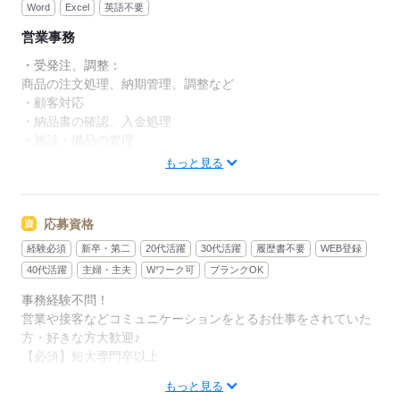
Word
Excel
英語不要
営業事務
・受発注、調整：
商品の注文処理、納期管理、調整など
・顧客対応
・納品書の確認、入金処理
・施設・備品の管理
・社内イベントのサポート
もっと見る
・経費処理業務
・郵便物の対応
・福利厚生関係業務（健康診断実施など）
応募資格
・来客・電話対応
経験必須
新卒・第二
20代活躍
30代活躍
履歴書不要
WEB登録
40代活躍
主婦・主夫
Wワーク可
ブランクOK
応募する
事務経験不問！
営業や接客などコミュニケーションをとるお仕事をされていた
方・好きな方大歓迎♪
【必須】短大専門卒以上
もっと見る
【担当者より】