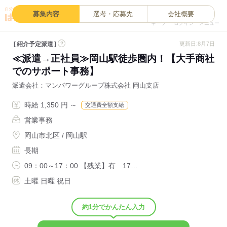
0
募集内容
選考・応募先
会社概要
キープ
ログイン
メニュー
紹介予定派遣
?
更新日:8月7日
≪派遣→正社員≫岡山駅徒歩圏内！【大手商社
でのサポート事務】
派遣会社
マンパワーグループ株式会社 岡山支店
時給 1,350 円 ～
交通費全額支給
営業事務
岡山市北区 / 岡山駅
長期
09：00～17：00 【残業】有 17…
土曜 日曜 祝日
約1分でかんたん入力