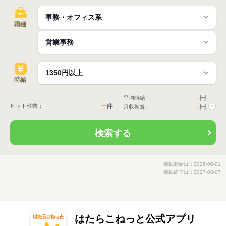
職種
時給
-
円
平均時給：
-
件
ヒット件数：
-
円
月収換算：
?
検索する
掲載開始日：2026-06-01
掲載終了日：2027-08-07
はたらこねっと公式アプリ