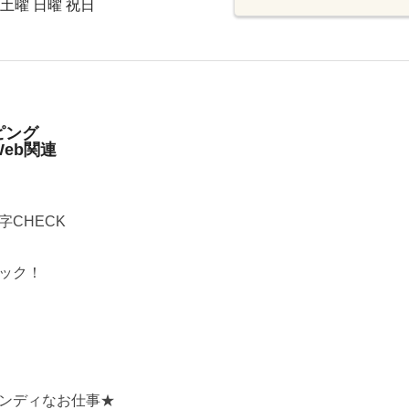
 土曜 日曜 祝日
ピング
eb関連
CHECK
ック！
ンディなお仕事★