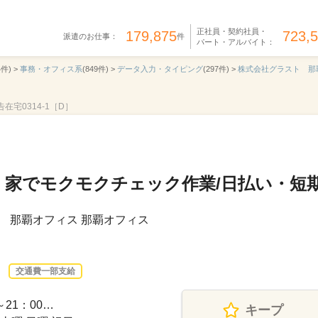
正社員・契約社員・
179,875
723,
派遣のお仕事：
件
パート・アルバイト：
4件) >
事務・オフィス系
(849件) >
データ入力・タイピング
(297件) >
株式会社グラスト 那
広告在宅0314-1［D］
】家でモクモクチェック作業/日払い・短期
 那覇オフィス 那覇オフィス
交通費一部支給
～21：00…
キープ