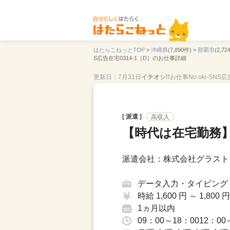
はたらこねっとTOP
>
沖縄県
(7,890件) >
那覇市
(2,72
S広告在宅0314-1［D］のお仕事詳細
更新日：7月31日
イチオシ!!
お仕事No.oki-SNS
[ 派遣 ]
高収入
【時代は在宅勤務
派遣会社：株式会社グラスト
データ入力・タイピング
時給 1,600 円 ～ 1,800 円
1ヵ月以内
09：00～18：0012：00