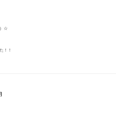
）☆
た！！
円