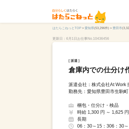
はたらこねっとTOP
>
愛知県
(53,296件) >
豊田市
(3,3
更新日：6月1日
お仕事No.10436456
[ 派遣 ]
倉庫内での仕分け
派遣会社：株式会社At Work
勤務先：愛知県豊田市生駒町
梱包・仕分け・検品
時給 1,300 円 ～ 1,625 円
長期
06：30～15：306：30