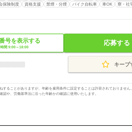
会保険制度
資格支援
禁煙・分煙
バイク自転車
車OK
寮・社
番号を表示する
応募する
時間 9:00～18:00
キープ
ねすることがありますが、年齢を雇用条件に設定することは許容されておりません
確認や、労働基準法に沿った年齢かの確認に使用いたします。