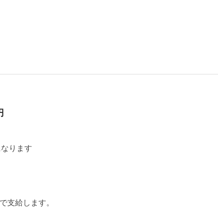
円
になります
まで支給します。