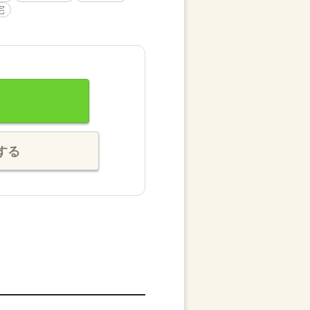
宅
する
。