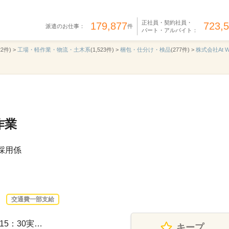
正社員・契約社員・
179,877
723,
派遣のお仕事：
件
パート・アルバイト：
22件) >
工場・軽作業・物流・土木系
(1,523件) >
梱包・仕分け・検品
(277件) >
株式会社At W
作業
 採用係
交通費一部支給
～15：30実…
キープ