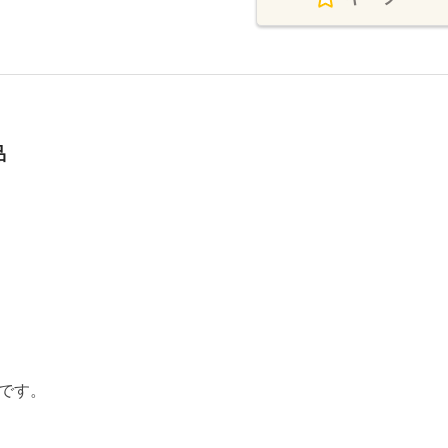
品
です。